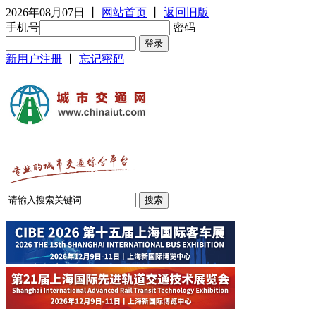
2026年08月07日
丨
网站首页
丨
返回旧版
手机号
密码
新用户注册
丨
忘记密码