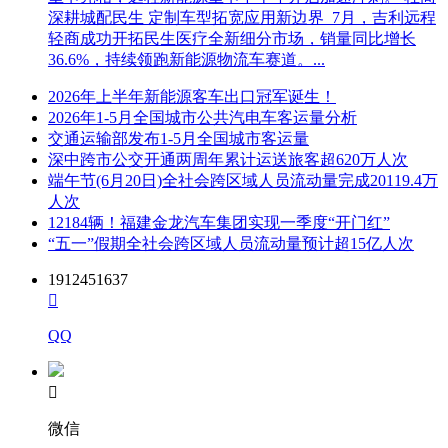
深耕城配民生 定制车型拓宽应用新边界 7月，吉利远程
轻商成功开拓民生医疗全新细分市场，销量同比增长
36.6%，持续领跑新能源物流车赛道。...
2026年上半年新能源客车出口冠军诞生！
2026年1-5月全国城市公共汽电车客运量分析
交通运输部发布1-5月全国城市客运量
深中跨市公交开通两周年累计运送旅客超620万人次
端午节(6月20日)全社会跨区域人员流动量完成20119.4万
人次
12184辆！福建金龙汽车集团实现一季度“开门红”
“五一”假期全社会跨区域人员流动量预计超15亿人次
1912451637

QQ

微信