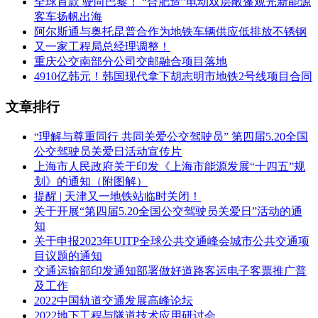
全球首款 驶向巴黎！ “合肥造”电动双层敞篷观光新能源
客车扬帆出海
阿尔斯通与奥托昆普合作为地铁车辆供应低排放不锈钢
又一家工程局总经理调整！
重庆公交南部分公司交邮融合项目落地
4910亿韩元！韩国现代拿下胡志明市地铁2号线项目合同
文章排行
“理解与尊重同行 共同关爱公交驾驶员” 第四届5.20全国
公交驾驶员关爱日活动宣传片
上海市人民政府关于印发《上海市能源发展“十四五”规
划》的通知（附图解）
提醒 | 天津又一地铁站临时关闭！
关于开展“第四届5.20全国公交驾驶员关爱日”活动的通
知
关于申报2023年UITP全球公共交通峰会城市公共交通项
目议题的通知
交通运输部印发通知部署做好道路客运电子客票推广普
及工作
2022中国轨道交通发展高峰论坛
2022地下工程与隧道技术应用研讨会