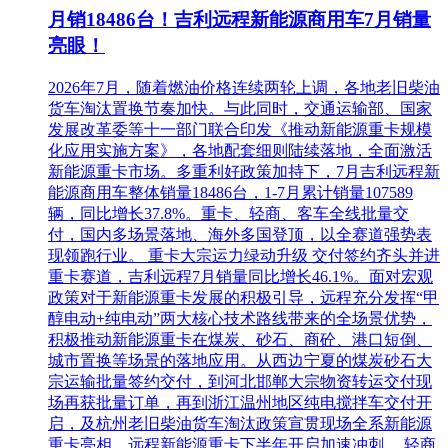
月销18486台！吉利远程新能源商用车7月销量
亮眼！
2026年7月，随着燃油价格连续两轮上调，各地老旧柴油
货车淘汰置换节奏加快。与此同时，交通运输部、国家
发展改革委等十一部门联合印发《推动新能源重卡规模
化应用实施方案》，各地配套细则陆续落地，全面激活
新能源重卡市场。多重利好政策加持下，7月吉利远程新
能源商用车整体销量18486台，1-7月累计销量107589
辆，同比增长37.8%。重卡、轻商、客车全线批量交
付，国内多场景落地、海外多国登顶，以全赛道强势表
现领跑行业。 重卡大宗运力绿动升级 交付签约齐头并进
重卡赛道，吉利远程7月销量同比增长46.1%。面对宏观
政策对于新能源重卡发展的积极引导，远程充分发挥“甲
醇电动+纯电动”两大核心技术路线带来的全场景优势，
积极推动新能源重卡在煤炭、砂石、商砼、港口短倒、
城市置换等场景的落地应用。从西边宁夏的煤炭砂石大
宗运输批量签约交付，到河北邯郸大宗物资转运交付现
场再获批量订单，再到浙江温州地区纯电搅拌车交付开
启，及杭州老旧柴油货车淘汰政策宣贯现场全系新能源
重卡亮相，远程新能源重卡下半年开启加速冲刺。 轻商