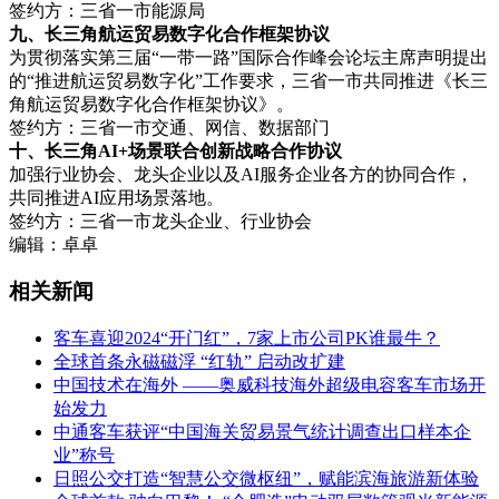
签约方：三省一市能源局
九、长三角航运贸易数字化合作框架协议
为贯彻落实第三届“一带一路”国际合作峰会论坛主席声明提出
的“推进航运贸易数字化”工作要求，三省一市共同推进《长三
角航运贸易数字化合作框架协议》。
签约方：三省一市交通、网信、数据部门
十、长三角AI+场景联合创新战略合作协议
加强行业协会、龙头企业以及AI服务企业各方的协同合作，
共同推进AI应用场景落地。
签约方：三省一市龙头企业、行业协会
编辑：卓卓
相关新闻
客车喜迎2024“开门红”，7家上市公司PK谁最牛？
全球首条永磁磁浮 “红轨” 启动改扩建
中国技术在海外 ——奥威科技海外超级电容客车市场开
始发力
中通客车获评“中国海关贸易景气统计调查出口样本企
业”称号
日照公交打造“智慧公交微枢纽”，赋能滨海旅游新体验