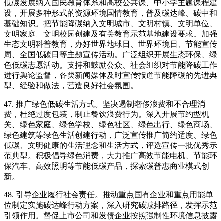
低碳发展纳入国民教育体系和高校公共课、中小学主题课程建
设，开展多种形式的资源环境国情教育，普及碳达峰、碳中和
基础知识。把节能降碳纳入文明城市、文明村镇、文明单位、
文明家庭、文明校园创建及有关教育示范基地建设要求。加强
生态文明科普教育，办好世界地球日、世界环境日、节能宣传
周、全国低碳日等主题宣传活动。广泛组织开展生态环保、绿
色低碳志愿活动。支持和鼓励公众、社会组织对节能降碳工作
进行舆论监督，各类新闻媒体及时宣传报道节能降碳的先进典
型、经验和做法，营造良好社会氛围。
47. 推广绿色低碳生活方式。坚决遏制奢侈浪费和不合理消
费，杜绝过度包装，制止餐饮浪费行为。深入开展节约型机
关、绿色家庭、绿色学校、绿色社区、绿色出行、绿色商场、
绿色建筑等绿色生活创建行动，广泛宣传推广简约适度、绿色
低碳、文明健康的生活理念和生活方式，评选宣传一批优秀示
范典型。积极倡导绿色消费，大力推广高效节能电机、节能环
保汽车、高效照明等节能低碳产品，探索碳普惠商业模式创
新。
48. 引导企业履行社会责任。推动重点国有企业和重点用能单
位制定实施碳达峰行动方案，深入研究碳减排路径，发挥示范
引领作用。督促上市公司和发债企业按照强制性环境信息披露