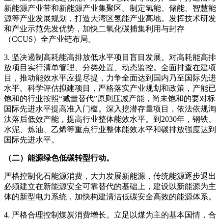
新能源产业带和新能源产业集聚区。制定氢能、储能、智慧能
源等产业发展规划，打造大湾区氢能产业高地。发挥技术研发
和产业示范先发优势，加快二氧化碳捕集利用与封存
（CCUS）全产业链布局。
3. 坚决遏制高耗能高排放低水平项目盲目发展。对高耗能高排
放项目实行清单管理、分类处置、动态监控。全面排查在建项
目，推动能效水平应提尽提，力争全面达到国内乃至国际先进
水平。科学评估拟建项目，严格落实产业规划和政策，产能已
饱和的行业按照“减量替代”原则压减产能，尚未饱和的要对标
国际先进水平提高准入门槛。深入挖潜存量项目，依法依规淘
汰落后低效产能，提高行业整体能效水平。到2030年，钢铁、
水泥、炼油、乙烯等重点行业整体能效水平和碳排放强度达到
国际先进水平。
（二）能源绿色低碳转型行动。
严格控制化石能源消费，大力发展新能源，传统能源逐步退出
必须建立在新能源安全可靠替代的基础上，建设以新能源为主
体的新型电力系统，加快构建清洁低碳安全高效的能源体系。
4. 严格合理控制煤炭消费增长。立足以煤为主的基本国情，合