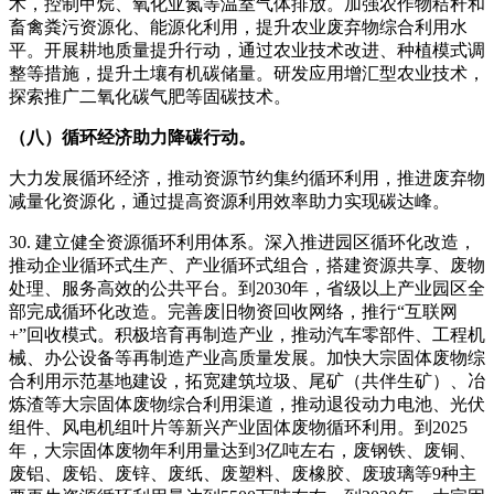
术，控制甲烷、氧化亚氮等温室气体排放。加强农作物秸秆和
畜禽粪污资源化、能源化利用，提升农业废弃物综合利用水
平。开展耕地质量提升行动，通过农业技术改进、种植模式调
整等措施，提升土壤有机碳储量。研发应用增汇型农业技术，
探索推广二氧化碳气肥等固碳技术。
（八）循环经济助力降碳行动。
大力发展循环经济，推动资源节约集约循环利用，推进废弃物
减量化资源化，通过提高资源利用效率助力实现碳达峰。
30. 建立健全资源循环利用体系。深入推进园区循环化改造，
推动企业循环式生产、产业循环式组合，搭建资源共享、废物
处理、服务高效的公共平台。到2030年，省级以上产业园区全
部完成循环化改造。完善废旧物资回收网络，推行“互联网
+”回收模式。积极培育再制造产业，推动汽车零部件、工程机
械、办公设备等再制造产业高质量发展。加快大宗固体废物综
合利用示范基地建设，拓宽建筑垃圾、尾矿（共伴生矿）、冶
炼渣等大宗固体废物综合利用渠道，推动退役动力电池、光伏
组件、风电机组叶片等新兴产业固体废物循环利用。到2025
年，大宗固体废物年利用量达到3亿吨左右，废钢铁、废铜、
废铝、废铅、废锌、废纸、废塑料、废橡胶、废玻璃等9种主