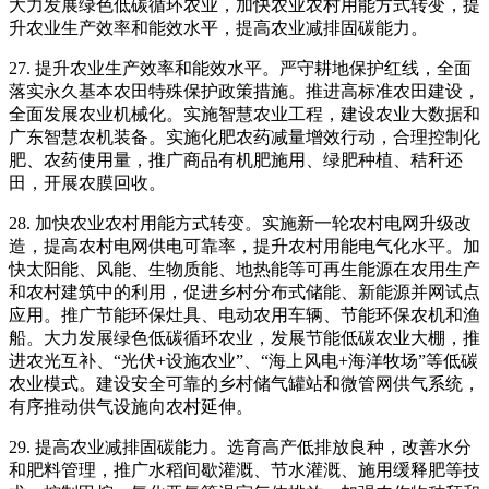
大力发展绿色低碳循环农业，加快农业农村用能方式转变，提
升农业生产效率和能效水平，提高农业减排固碳能力。
27. 提升农业生产效率和能效水平。严守耕地保护红线，全面
落实永久基本农田特殊保护政策措施。推进高标准农田建设，
全面发展农业机械化。实施智慧农业工程，建设农业大数据和
广东智慧农机装备。实施化肥农药减量增效行动，合理控制化
肥、农药使用量，推广商品有机肥施用、绿肥种植、秸秆还
田，开展农膜回收。
28. 加快农业农村用能方式转变。实施新一轮农村电网升级改
造，提高农村电网供电可靠率，提升农村用能电气化水平。加
快太阳能、风能、生物质能、地热能等可再生能源在农用生产
和农村建筑中的利用，促进乡村分布式储能、新能源并网试点
应用。推广节能环保灶具、电动农用车辆、节能环保农机和渔
船。大力发展绿色低碳循环农业，发展节能低碳农业大棚，推
进农光互补、“光伏+设施农业”、“海上风电+海洋牧场”等低碳
农业模式。建设安全可靠的乡村储气罐站和微管网供气系统，
有序推动供气设施向农村延伸。
29. 提高农业减排固碳能力。选育高产低排放良种，改善水分
和肥料管理，推广水稻间歇灌溉、节水灌溉、施用缓释肥等技