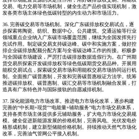
交易、电力交易等市场机制，健全生态产品价值实现机制，激
发各类市场主体绿色低碳转型的内生动力和市场活力。
36. 完善碳交易等市场机制。深化广东碳排放权交易试点，逐
步探索将陶瓷、纺织、数据中心、公共建筑、交通运输等行业
领域重点企业纳入广东碳市场覆盖范围，继续为全国发挥先行
先试作用。制定碳交易支持碳达峰、碳中和实施方案，做好控
排企业碳排放配额分配方案与全省碳达峰工作的衔接。积极参
与全国碳市场建设，严厉打击碳排放数据造假行为。在广州期
货交易所探索开发碳排放权等绿色低碳期货交易品种。开展用
能权交易试点，探索碳交易市场和用能权交易市场协同运行机
制。全面推广碳普惠制，开发和完善碳普惠核证方法学。统筹
推进碳排放权、碳普惠制、碳汇交易等市场机制融合发展，打
造具有广东特色并与国际接轨的自愿减排机制。
37. 深化能源电力市场改革。推进电力市场化改革，逐步构建
完善的“中长期+现货”“电能量+辅助服务”电力市场交易体系，
支持各类市场主体提供多元辅助服务，扩大电力市场化交易规
模。健全促进新能源发展的价格机制，完善风电、光伏发电价
格形成机制，建立新型储能价格机制。持续推动天然气市场化
改革，完善油气管网公平接入机制。