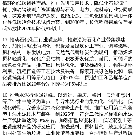
循环的低碳钢铁产品。推广先进适用技术，降低化石能源消
耗，推动钢铁副产资源能源与石化、电力、建材等行业协同联
动，探索开展非高炉炼铁、氢能冶炼、二氧化碳捕集利用一体
化等低碳冶金技术试点示范。到2030年，长流程粗钢单位产品
碳排放比2020年降低8%以上。
15. 推动石化化工行业碳达峰。推进沿海石化产业带集群建
设，加快推动减油增化，积极发展绿氢化工产业。调整燃料、
原料结构，鼓励以电力、天然气代替煤炭作为燃料，推动烯烃
原料轻质化。优化产品结构，积极开发优质、耐用、可循环的
绿色石化产品。推广应用原料优化、能源梯级利用、物料循环
利用、流程再造等工艺技术及装备，探索开展绿色炼化和二氧
化碳捕集利用等示范项目。到2030年，原油加工和乙烯单位产
品碳排放比2020年分别下降4%和5%以上。
16. 推动水泥行业碳达峰。以清远、肇庆、梅州、云浮和惠州
等产业集中地区为重点，引导水泥行业向集约化、制品化、低
碳化转型。完善水泥常态化错峰生产机制。推广应用第二代新
型干法水泥技术与装备，到2025年，符合二代技术标准的水泥
生产线比重达到50%左右。加强新型胶凝材料、低碳混凝土等
低碳建材产品的研发应用。加强燃料、原料替代，鼓励水泥窑
协同处置生活垃圾、工业废渣等废弃物。合理控制生产过程碳