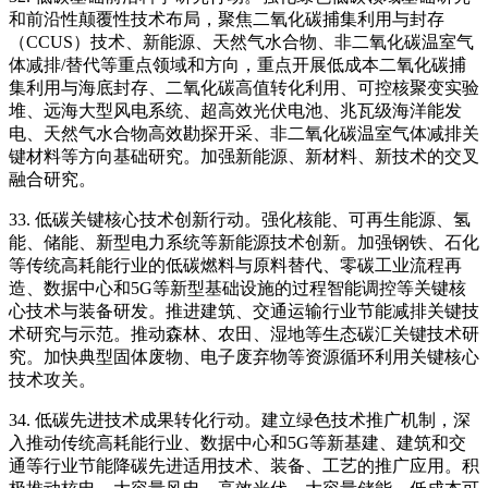
和前沿性颠覆性技术布局，聚焦二氧化碳捕集利用与封存
（CCUS）技术、新能源、天然气水合物、非二氧化碳温室气
体减排/替代等重点领域和方向，重点开展低成本二氧化碳捕
集利用与海底封存、二氧化碳高值转化利用、可控核聚变实验
堆、远海大型风电系统、超高效光伏电池、兆瓦级海洋能发
电、天然气水合物高效勘探开采、非二氧化碳温室气体减排关
键材料等方向基础研究。加强新能源、新材料、新技术的交叉
融合研究。
33. 低碳关键核心技术创新行动。强化核能、可再生能源、氢
能、储能、新型电力系统等新能源技术创新。加强钢铁、石化
等传统高耗能行业的低碳燃料与原料替代、零碳工业流程再
造、数据中心和5G等新型基础设施的过程智能调控等关键核
心技术与装备研发。推进建筑、交通运输行业节能减排关键技
术研究与示范。推动森林、农田、湿地等生态碳汇关键技术研
究。加快典型固体废物、电子废弃物等资源循环利用关键核心
技术攻关。
34. 低碳先进技术成果转化行动。建立绿色技术推广机制，深
入推动传统高耗能行业、数据中心和5G等新基建、建筑和交
通等行业节能降碳先进适用技术、装备、工艺的推广应用。积