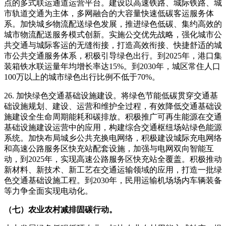
点的多式联运通道运营平台。建设以高速铁路、城际铁路、城
市轨道交通为主体，多网融合的大容量快速低碳客运服务体
系。加快城乡物流配送绿色发展，推进绿色低碳、集约高效的
城市物流配送服务模式创新。实施公交优先战略，强化城市公
共交通与城际客运的无缝衔接，打造高效衔接、快捷舒适的城
市公共交通服务体系，积极引导绿色出行。到2025年，港口集
装箱铁水联运量年均增长率达15%。到2030年，城区常住人口
100万以上的城市绿色出行比例不低于70%。
26. 加快绿色交通基础设施建设。将绿色节能低碳贯穿交通基
础设施规划、建设、运营和维护全过程，有效降低交通基础设
施建设全生命周期能耗和碳排放。积极推广可再生能源在交通
基础设施建设运营中的应用，构建综合交通枢纽场站绿色能源
系统。加快布局城乡公共充换电网络，积极建设城际充电网络
和高速公路服务区快充站配套设施，加强与电网双向智能互
动，到2025年，实现高速公路服务区快充站全覆盖。积极推动
新材料、新技术、新工艺在交通运输领域的应用，打造一批绿
色交通基础设施工程。到2030年，民用运输机场场内车辆装备
等力争全面实现电动化。
（七）农业农村减排固碳行动。