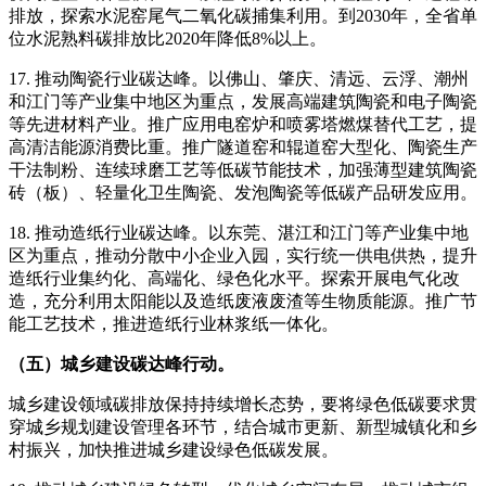
排放，探索水泥窑尾气二氧化碳捕集利用。到2030年，全省单
位水泥熟料碳排放比2020年降低8%以上。
17. 推动陶瓷行业碳达峰。以佛山、肇庆、清远、云浮、潮州
和江门等产业集中地区为重点，发展高端建筑陶瓷和电子陶瓷
等先进材料产业。推广应用电窑炉和喷雾塔燃煤替代工艺，提
高清洁能源消费比重。推广隧道窑和辊道窑大型化、陶瓷生产
干法制粉、连续球磨工艺等低碳节能技术，加强薄型建筑陶瓷
砖（板）、轻量化卫生陶瓷、发泡陶瓷等低碳产品研发应用。
18. 推动造纸行业碳达峰。以东莞、湛江和江门等产业集中地
区为重点，推动分散中小企业入园，实行统一供电供热，提升
造纸行业集约化、高端化、绿色化水平。探索开展电气化改
造，充分利用太阳能以及造纸废液废渣等生物质能源。推广节
能工艺技术，推进造纸行业林浆纸一体化。
（五）城乡建设碳达峰行动。
城乡建设领域碳排放保持持续增长态势，要将绿色低碳要求贯
穿城乡规划建设管理各环节，结合城市更新、新型城镇化和乡
村振兴，加快推进城乡建设绿色低碳发展。