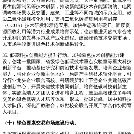
极推动核电、大容量风电、高效光伏、大容量储能、低成本可
再生能源制氢等技术创新，推动新能源技术在能源消纳、电网
调峰等场景以及交通、建筑、工业等不同领域的示范应用。鼓
励二氧化碳规模化利用，支持二氧化碳捕集利用与封存
（CCUS）技术研发和示范应用。加快生态系统碳汇、固废资
源回收利用等潜力行业成果培育示范，稳步推进天然气水合物
开采利用的先导示范及产业化进程。建设绿色技术交易市场，
以市场手段促进绿色技术创新成果转化。
35. 低碳科技创新能力提升行动。加强绿色技术创新能力建
设，创建一批国家、省级绿色低碳技术重点实验室等重大科技
创新平台，推动基础研究和前沿技术创新发展。培育企业创新
能力，强化企业创新主体地位，构建产学研技术转化平台，引
导行业龙头企业联合高校、科研院所和上下游企业共建低碳产
业创新中心，开展关键技术协同创新。培育低碳科技创新主
体，实施高端人才团队引进和培育工程，鼓励高校建立多学科
交叉的绿色低碳人才培养体系，形成一批碳达峰、碳中和科技
人才队伍。深化产教融合，鼓励校企联合开展产学合作协同育
人项目。
（十）绿色要素交易市场建设行动。
发挥市场配置资源的决定性作用，用好碳排放权交易、用能权