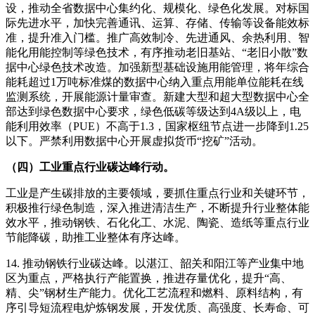
设，推动全省数据中心集约化、规模化、绿色化发展。对标国
际先进水平，加快完善通讯、运算、存储、传输等设备能效标
准，提升准入门槛。推广高效制冷、先进通风、余热利用、智
能化用能控制等绿色技术，有序推动老旧基站、“老旧小散”数
据中心绿色技术改造。加强新型基础设施用能管理，将年综合
能耗超过1万吨标准煤的数据中心纳入重点用能单位能耗在线
监测系统，开展能源计量审查。新建大型和超大型数据中心全
部达到绿色数据中心要求，绿色低碳等级达到4A级以上，电
能利用效率（PUE）不高于1.3，国家枢纽节点进一步降到1.25
以下。严禁利用数据中心开展虚拟货币“挖矿”活动。
（四）工业重点行业碳达峰行动。
工业是产生碳排放的主要领域，要抓住重点行业和关键环节，
积极推行绿色制造，深入推进清洁生产，不断提升行业整体能
效水平，推动钢铁、石化化工、水泥、陶瓷、造纸等重点行业
节能降碳，助推工业整体有序达峰。
14. 推动钢铁行业碳达峰。以湛江、韶关和阳江等产业集中地
区为重点，严格执行产能置换，推进存量优化，提升“高、
精、尖”钢材生产能力。优化工艺流程和燃料、原料结构，有
序引导短流程电炉炼钢发展，开发优质、高强度、长寿命、可