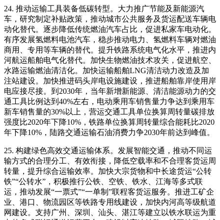
24. 推动运输工具装备低碳转型。大力推广节能及新能源汽
车，研究制定补贴政策，推动城市公共服务及货运配送车辆电
动化替代。逐步降低传统燃油汽车占比，促进私家车电动化。
有序发展氢燃料电池汽车，稳步推动电力、氢燃料车辆对燃油
商用、专用等车辆的替代。提升铁路系统电气化水平，推进内
河航运船舶电气化替代。加快生物燃油技术攻关，促进航空、
水路运输燃油清洁化。加快运输船舶LNG清洁动力改造及加
注站建设。加快推进码头岸电设施建设，推进船舶靠岸使用岸
电应接尽接。到2030年，当年新增新能源、清洁能源动力的交
通工具比例达到40%左右，电动乘用车销售量力争达到乘用车
新车销售量的30%以上，营运交通工具单位换算周转量碳排放
强度比2020年下降10%，铁路单位换算周转量综合能耗比2020
年下降10%，陆路交通运输石油消费力争2030年前达到峰值。
25. 构建绿色高效交通运输体系。发展智能交通，推动不同运
输方式的合理分工、有效衔接，降低空载率和不合理客货运周
转量，提升综合运输效率。加快大宗货物和中长途货运“公转
铁”“公转水”，积极推行公铁、空铁、铁水、江海等多式联
运，推动发展“一票式”“一单制”联程客货运服务。推进工矿企
业、港口、物流园区等铁路专用线建设，加快内河高等级航道
网建设。支持广州、深圳、汕头、湛江等建立以铁水联运为重