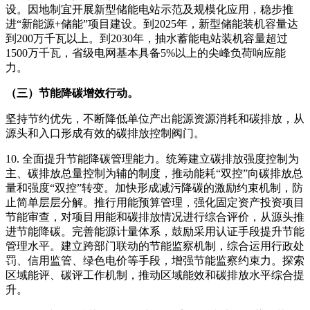
设。因地制宜开展新型储能电站示范及规模化应用，稳步推
进“新能源+储能”项目建设。到2025年，新型储能装机容量达
到200万千瓦以上。到2030年，抽水蓄能电站装机容量超过
1500万千瓦，省级电网基本具备5%以上的尖峰负荷响应能
力。
（三）节能降碳增效行动。
坚持节约优先，不断降低单位产出能源资源消耗和碳排放，从
源头和入口形成有效的碳排放控制阀门。
10. 全面提升节能降碳管理能力。统筹建立碳排放强度控制为
主、碳排放总量控制为辅的制度，推动能耗“双控”向碳排放总
量和强度“双控”转变。加快形成减污降碳的激励约束机制，防
止简单层层分解。推行用能预算管理，强化固定资产投资项目
节能审查，对项目用能和碳排放情况进行综合评价，从源头推
进节能降碳。完善能源计量体系，鼓励采用认证手段提升节能
管理水平。建立跨部门联动的节能监察机制，综合运用行政处
罚、信用监管、绿色电价等手段，增强节能监察约束力。探索
区域能评、碳评工作机制，推动区域能效和碳排放水平综合提
升。