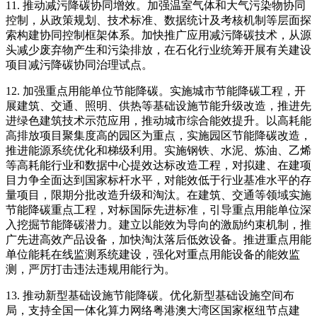
11. 推动减污降碳协同增效。加强温室气体和大气污染物协同
控制，从政策规划、技术标准、数据统计及考核机制等层面探
索构建协同控制框架体系。加快推广应用减污降碳技术，从源
头减少废弃物产生和污染排放，在石化行业统筹开展有关建设
项目减污降碳协同治理试点。
12. 加强重点用能单位节能降碳。实施城市节能降碳工程，开
展建筑、交通、照明、供热等基础设施节能升级改造，推进先
进绿色建筑技术示范应用，推动城市综合能效提升。以高耗能
高排放项目聚集度高的园区为重点，实施园区节能降碳改造，
推进能源系统优化和梯级利用。实施钢铁、水泥、炼油、乙烯
等高耗能行业和数据中心提效达标改造工程，对拟建、在建项
目力争全面达到国家标杆水平，对能效低于行业基准水平的存
量项目，限期分批改造升级和淘汰。在建筑、交通等领域实施
节能降碳重点工程，对标国际先进标准，引导重点用能单位深
入挖掘节能降碳潜力。建立以能效为导向的激励约束机制，推
广先进高效产品设备，加快淘汰落后低效设备。推进重点用能
单位能耗在线监测系统建设，强化对重点用能设备的能效监
测，严厉打击违法违规用能行为。
13. 推动新型基础设施节能降碳。优化新型基础设施空间布
局，支持全国一体化算力网络粤港澳大湾区国家枢纽节点建