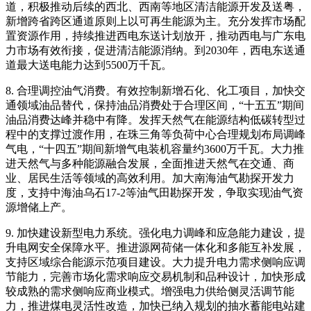
道，积极推动后续的西北、西南等地区清洁能源开发及送粤，
新增跨省跨区通道原则上以可再生能源为主。充分发挥市场配
置资源作用，持续推进西电东送计划放开，推动西电与广东电
力市场有效衔接，促进清洁能源消纳。到2030年，西电东送通
道最大送电能力达到5500万千瓦。
8. 合理调控油气消费。有效控制新增石化、化工项目，加快交
通领域油品替代，保持油品消费处于合理区间，“十五五”期间
油品消费达峰并稳中有降。发挥天然气在能源结构低碳转型过
程中的支撑过渡作用，在珠三角等负荷中心合理规划布局调峰
气电，“十四五”期间新增气电装机容量约3600万千瓦。大力推
进天然气与多种能源融合发展，全面推进天然气在交通、商
业、居民生活等领域的高效利用。加大南海油气勘探开发力
度，支持中海油乌石17-2等油气田勘探开发，争取实现油气资
源增储上产。
9. 加快建设新型电力系统。强化电力调峰和应急能力建设，提
升电网安全保障水平。推进源网荷储一体化和多能互补发展，
支持区域综合能源示范项目建设。大力提升电力需求侧响应调
节能力，完善市场化需求响应交易机制和品种设计，加快形成
较成熟的需求侧响应商业模式。增强电力供给侧灵活调节能
力，推进煤电灵活性改造，加快已纳入规划的抽水蓄能电站建