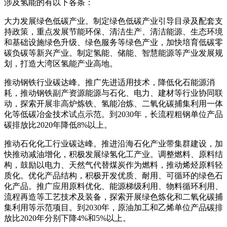
涉及氢能的有以下各条：
大力发展绿色低碳产业。制定绿色低碳产业引导目录及配套支
持政策，重点发展节能环保、清洁生产、清洁能源、生态环境
和基础设施绿色升级、绿色服务等绿色产业，加快培育低碳零
碳负碳等新兴产业。制定氢能、储能、智慧能源等产业发展规
划，打造大湾区氢能产业高地。
推动钢铁行业碳达峰。推广先进适用技术，降低化石能源消
耗，推动钢铁副产资源能源与石化、电力、建材等行业协同联
动，探索开展非高炉炼铁、氢能冶炼、二氧化碳捕集利用一体
化等低碳冶金技术试点示范。到2030年，长流程粗钢单位产品
碳排放比2020年降低8%以上。
推动石化化工行业碳达峰。推进沿海石化产业带集群建设，加
快推动减油增化，积极发展绿氢化工产业。调整燃料、原料结
构，鼓励以电力、天然气代替煤炭作为燃料，推动烯烃原料轻
质化。优化产品结构，积极开发优质、耐用、可循环的绿色石
化产品。推广应用原料优化、能源梯级利用、物料循环利用、
流程再造等工艺技术及装备，探索开展绿色炼化和二氧化碳捕
集利用等示范项目。到2030年，原油加工和乙烯单位产品碳排
放比2020年分别下降4%和5%以上。