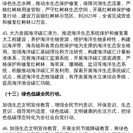
绿色生态水网，推动水生态保护修复，保障河湖生态流量。严
格红树林用途管制，严守红树林生态空间，开展红树林保护修
复行动，建设万亩级红树林示范区。到2025年，全省完成营造
和修复红树林12万亩。
45. 大力发掘海洋碳汇潜力。推进海洋生态系统保护和修复重
大工程建设，养护海洋生物资源，维护海洋生物多样性，构建
以海岸带、海岛链和各类自然保护地为支撑的海洋生态安全格
局。加强海洋碳汇基础理论和方法研究，构建海洋碳汇计量标
准体系，完善海洋碳汇监测系统，开展海洋碳汇摸底调查。严
格保护和修复红树林、海草床、珊瑚礁、盐沼等海洋生态系
统，积极推动海洋碳汇开发利用。探索开展海洋生态系统碳汇
试点，推进海洋生态牧场建设，有序发展海水立体综合养殖，
提高海洋渔业碳汇功能。
（十三）绿色低碳全民行动。
加强生态文明宣传教育，增强全民节约意识、环保意识、生态
意识，倡导简约适度、绿色低碳、文明健康的生活方式，把绿
色低碳理念转化为全社会自觉行动。
46. 加强生态文明宣传教育。开展全民节能降碳教育，将绿色