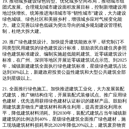
19. 推动城乡建设绿色转型。优化城乡空间布局，推动城市组
团式发展。合理规划城市建设面积发展目标，控制新增建设用
地过快增长。统筹推进海绵城市等“韧性城市”建设，大力建设
绿色城镇、绿色社区和美丽乡村，增强城乡应对气候变化能
力。建立完善以绿色低碳为突出导向的城乡规划建设管理机
制，杜绝大拆大建。
20. 推广绿色建筑设计。加快提升建筑能效水平，研究制订不
同类型民用建筑的绿色建筑设计标准，鼓励农民自建住房参照
绿色建筑标准建设。编制实施超低能耗建筑、近零碳建筑设计
标准，在广州、深圳等地区开展近零碳建筑试点示范。到2025
年，城镇新建建筑全面执行绿色建筑标准，星级绿色建筑占比
达到30%以上，新建政府投资公益性建筑和大型公共建筑全部
达到星级以上。
21. 全面推行绿色施工。加快推进建筑工业化，大力发展装配
式建筑，推广钢结构住宅，开展装配式装修试点。推广应用绿
色建材，优先选用获得绿色建材认证标识的建材产品。鼓励利
用建筑废弃物生产建筑材料和再生利用，提高资源化利用水
平，降低建筑材料消耗。到2030年，装配式建筑占当年城镇新
建建筑的比例达到40%，星级绿色建筑全面推广绿色建材，施
工现场建筑材料损耗率比2020年降低20%以上，建筑废弃物资