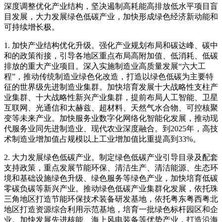
深度调整优化产业结构，坚决遏制高耗能高排放低水平项目盲
目发展，大力发展绿色低碳产业，加快形成绿色经济新动能和
可持续增长极。
1. 加快产业结构优化升级。强化产业规划布局和碳达峰、碳中
和的政策衔接，引导各地区重点布局高附加值、低消耗、低碳
排放的重大产业项目。深入实施制造业高质量发展“六大工
程”，推动传统制造业绿色化改造，打造以绿色低碳为主要特
征的世界级先进制造业集群。加快培育发展十大战略性支柱产
业集群、十大战略性新兴产业集群，提前布局人工智能、卫星
互联网、光通信和太赫兹、超材料、天然气水合物、可控核聚
变等未来产业。加快服务业数字化网络化智能化发展，推动现
代服务业同先进制造业、现代农业深度融合。到2025年，高技
术制造业增加值占规模以上工业增加值比重提高到33%。
2. 大力发展绿色低碳产业。制定绿色低碳产业引导目录及配套
支持政策，重点发展节能环保、清洁生产、清洁能源、生态环
境和基础设施绿色升级、绿色服务等绿色产业，加快培育低碳
零碳负碳等新兴产业。推动绿色低碳产业集群化发展，依托珠
三角地区打造节能环保技术装备研发基地，依托粤东粤西粤北
地区打造资源综合利用示范基地，培育一批绿色标杆园区和企
业。加快发展先进核能、海上风电装备等优势产业，打造沿海