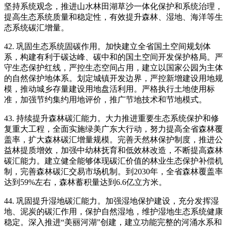
坚持系统观念，推进山水林田湖草沙一体化保护和系统治理，
提高生态系统质量和稳定性，有效提升森林、湿地、海洋等生
态系统碳汇增量。
42. 巩固生态系统固碳作用。加快建立全省国土空间规划体
系，构建有利于碳达峰、碳中和的国土空间开发保护格局。严
守生态保护红线，严控生态空间占用，建立以国家公园为主体
的自然保护地体系。划定城镇开发边界，严控新增建设用地规
模，推动城乡存量建设用地盘活利用。严格执行土地使用标
准，加强节约集约用地评价，推广节地技术和节地模式。
43. 持续提升森林碳汇能力。大力推进重要生态系统保护和修
复重大工程，全面实施绿美广东大行动，努力提高全省森林覆
盖率，扩大森林碳汇增量规模。完善天然林保护制度，推进公
益林提质增效，加强中幼林抚育和低效林改造，不断提高森林
碳汇能力。建立健全能够体现碳汇价值的林业生态保护补偿机
制，完善森林碳汇交易市场机制。到2030年，全省森林覆盖率
达到59%左右，森林蓄积量达到6.6亿立方米。
44. 巩固提升湿地碳汇能力。加强湿地保护建设，充分发挥湿
地、泥炭的碳汇作用，保护自然湿地，维护湿地生态系统健康
稳定。深入推进“美丽河湖”创建，建立功能完整的河涌水系和