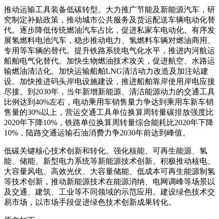
推动运输工具装备低碳转型。大力推广节能及新能源汽车，研
究制定补贴政策，推动城市公共服务及货运配送车辆电动化替
代。逐步降低传统燃油汽车占比，促进私家车电动化。有序发
展氢燃料电池汽车，稳步推动电力、氢燃料车辆对燃油商用、
专用等车辆的替代。提升铁路系统电气化水平，推进内河航运
船舶电气化替代。加快生物燃油技术攻关，促进航空、水路运
输燃油清洁化。加快运输船舶LNG清洁动力改造及加注站建
设。加快推进码头岸电设施建设，推进船舶靠岸使用岸电应接
尽接。到2030年，当年新增新能源、清洁能源动力的交通工具
比例达到40%左右，电动乘用车销售量力争达到乘用车新车销
售量的30%以上，营运交通工具单位换算周转量碳排放强度比
2020年下降10%，铁路单位换算周转量综合能耗比2020年下降
10%，陆路交通运输石油消费力争2030年前达到峰值。
低碳关键核心技术创新和转化。强化核能、可再生能源、氢
能、储能、新型电力系统等新能源技术创新。积极推动核电、
大容量风电、高效光伏、大容量储能、低成本可再生能源制氢
等技术创新，推动新能源技术在能源消纳、电网调峰等场景以
及交通、建筑、工业等不同领域的示范应用。建设绿色技术交
易市场，以市场手段促进绿色技术创新成果转化。