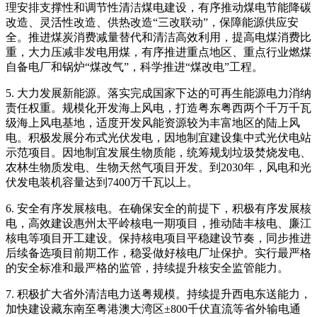
理安排支撑性和调节性清洁煤电建设，有序推动煤电节能降碳
改造、灵活性改造、供热改造“三改联动”，保障能源供应安
全。推进煤炭消费减量替代和清洁高效利用，提高电煤消费比
重，大力压减非发电用煤，有序推进重点地区、重点行业燃煤
自备电厂和锅炉“煤改气”，科学推进“煤改电”工程。
5. 大力发展新能源。落实完成国家下达的可再生能源电力消纳
责任权重。规模化开发海上风电，打造粤东粤西两个千万千瓦
级海上风电基地，适度开发风能资源较为丰富地区的陆上风
电。积极发展分布式光伏发电，因地制宜建设集中式光伏电站
示范项目。因地制宜发展生物质能，统筹规划垃圾焚烧发电、
农林生物质发电、生物天然气项目开发。到2030年，风电和光
伏发电装机容量达到7400万千瓦以上。
6. 安全有序发展核电。在确保安全的前提下，积极有序发展核
电，高效建设惠州太平岭核电一期项目，推动陆丰核电、廉江
核电等项目开工建设。保持核电项目平稳建设节奏，同步推进
后续备选项目前期工作，稳妥做好核电厂址保护。实行最严格
的安全标准和最严格的监管，持续提升核安全监管能力。
7. 积极扩大省外清洁电力送粤规模。持续提升西电东送能力，
加快建设藏东南至粤港澳大湾区±800千伏直流等省外输电通