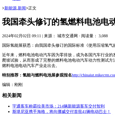
>
新能源
,
新闻
>
正文
我国牵头修订的氢燃料电池电
2024年02月02日 09:11
|
来源： 城市交通网
·
阅读量： 3,088
国际氢能展获悉：由我国牵头修订的国际标准《使用压缩氢气
近年来，燃料电池电动汽车因为零排放，成为各国汽车行业的
爬坡试验，从而形成了完整的燃料电池电动汽车动力性测试方
燃料电池电动汽车产业走出去。
特别推荐：氢能与燃料电池展参观报名
http://chinaiut.mikecrm.
编辑：刚刚
相关新闻
宇通客车称霸拉美市场：214辆新能源客车交付智利
斯堪尼亚携手海格，将向挪威交付首批41辆电动巴士！