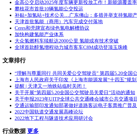
金高公交启动2025年度车辆更新投放工作！新能源覆盖
攀枝花市首批10辆氢能公交投运
补贴+加氢站+技术公关…广东佛山：多措并举支持氢能
天津首批氢能（商用）汽车完成交付落地
Ceres和壳牌宣布绿色氢电解槽协议
加快构建氢能产业体系
大众氢燃料车续航达2000公里 氢能或有技术突破
全球首款醇氢增程动力城市客车C8M成功登顶玉珠峰
文章排行
“理解与尊重同行 共同关爱公交驾驶员” 第四届5.20全
上海市人民政府关于印发《上海市能源发展“十四五”规
提醒 | 天津又一地铁站临时关闭！
关于开展“第四届5.20全国公交驾驶员关爱日”活动的通知
关于申报2023年UITP全球公共交通峰会城市公共交通项
交通运输部印发通知部署做好道路客运电子客票推广普及
2022中国轨道交通发展高峰论坛
2022地下工程与隧道技术应用研讨会
行业数据
更多