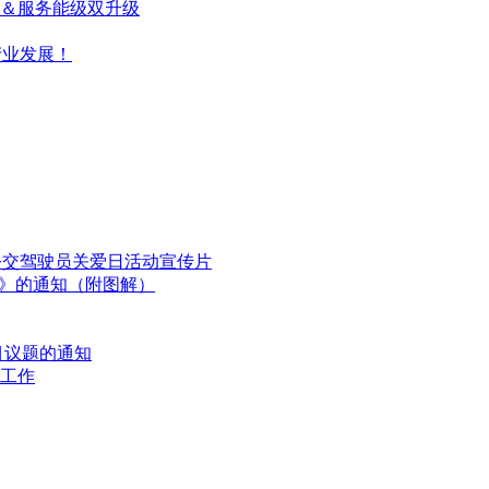
率＆服务能级双升级
产业发展！
国公交驾驶员关爱日活动宣传片
划》的通知（附图解）
目议题的通知
工作