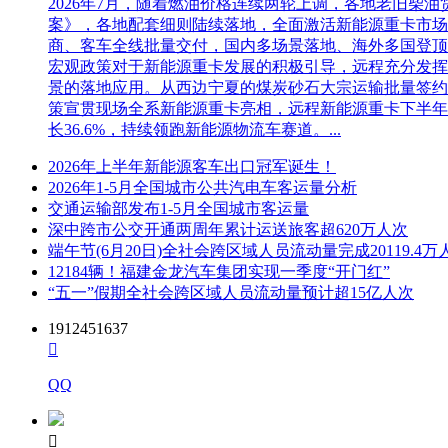
2026年7月，随着燃油价格连续两轮上调，各地老旧
案》，各地配套细则陆续落地，全面激活新能源重卡市场。多重
商、客车全线批量交付，国内多场景落地、海外多国登顶，
宏观政策对于新能源重卡发展的积极引导，远程充分发挥
景的落地应用。从西边宁夏的煤炭砂石大宗运输批量签约
策宣贯现场全系新能源重卡亮相，远程新能源重卡下半年
长36.6%，持续领跑新能源物流车赛道。...
2026年上半年新能源客车出口冠军诞生！
2026年1-5月全国城市公共汽电车客运量分析
交通运输部发布1-5月全国城市客运量
深中跨市公交开通两周年累计运送旅客超620万人次
端午节(6月20日)全社会跨区域人员流动量完成20119.4万
12184辆！福建金龙汽车集团实现一季度“开门红”
“五一”假期全社会跨区域人员流动量预计超15亿人次
1912451637

QQ
