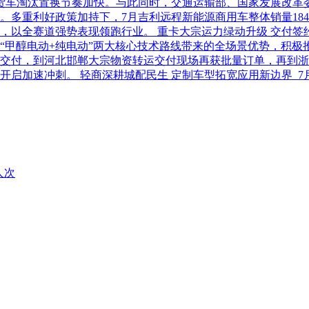
柴油货车淘汰置换节奏加快。与此同时，交通运输部、国家发展改
利好政策加持下，7月吉利远程新能源商用车整体销量18486台，
以全赛道强势表现领跑行业。 重卡大宗运力绿动升级 交付签约齐
“甲醇电动+纯电动”两大核心技术路线带来的全场景优势，积极
交付，到河北邯郸大宗物资转运交付现场再获批量订单，再到浙
开启加速冲刺。 轻商深耕城配民生 定制车型拓宽应用新边界 
人次