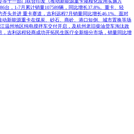
革委等十一部门联合印发《推动新能源重卡规模化应用实施方
1-7月累计销量107589辆，同比增长37.8%。重卡、轻
头并进 重卡赛道，吉利远程7月销量同比增长46.1%。面对
推动新能源重卡在煤炭、砂石、商砼、港口短倒、城市置换等场
江温州地区纯电搅拌车交付开启，及杭州老旧柴油货车淘汰政
7月，吉利远程轻商成功开拓民生医疗全新细分市场，销量同比增