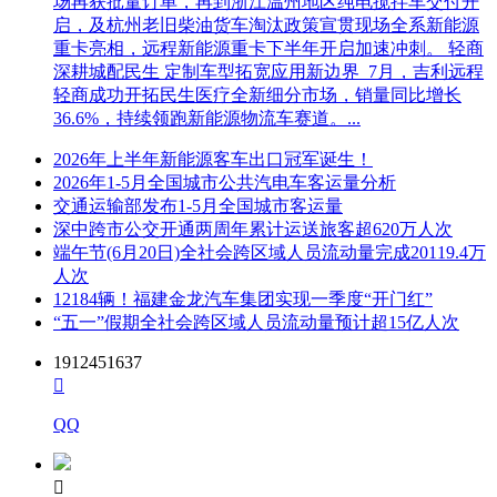
场再获批量订单，再到浙江温州地区纯电搅拌车交付开
启，及杭州老旧柴油货车淘汰政策宣贯现场全系新能源
重卡亮相，远程新能源重卡下半年开启加速冲刺。 轻商
深耕城配民生 定制车型拓宽应用新边界 7月，吉利远程
轻商成功开拓民生医疗全新细分市场，销量同比增长
36.6%，持续领跑新能源物流车赛道。...
2026年上半年新能源客车出口冠军诞生！
2026年1-5月全国城市公共汽电车客运量分析
交通运输部发布1-5月全国城市客运量
深中跨市公交开通两周年累计运送旅客超620万人次
端午节(6月20日)全社会跨区域人员流动量完成20119.4万
人次
12184辆！福建金龙汽车集团实现一季度“开门红”
“五一”假期全社会跨区域人员流动量预计超15亿人次
1912451637

QQ
