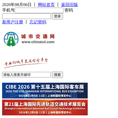
2026年08月06日
丨
网站首页
丨
返回旧版
手机号
密码
新用户注册
丨
忘记密码