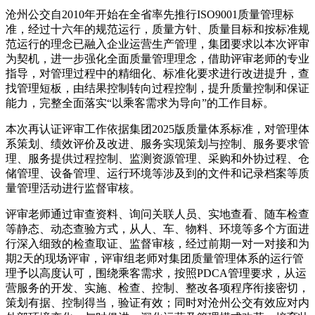
沧州公交自2010年开始在全省率先推行ISO9001质量管理标
准，经过十六年的规范运行，质量方针、质量目标和按标准规
范运行的理念已融入企业运营生产管理，集团要求以本次评审
为契机，进一步强化全面质量管理理念，借助评审老师的专业
指导，对管理过程中的精细化、标准化要求进行改进提升，查
找管理短板，由结果控制转向过程控制，提升质量控制和保证
能力，完整全面落实“以乘客需求为导向”的工作目标。
本次再认证评审工作依据集团2025版质量体系标准，对管理体
系策划、绩效评价及改进、服务实现策划与控制、服务要求管
理、服务提供过程控制、监测资源管理、采购和外协过程、仓
储管理、设备管理、运行环境等涉及到的文件和记录档案等质
量管理活动进行监督审核。
评审老师通过审查资料、询问关联人员、实地查看、随车检查
等静态、动态查验方式，从人、车、物料、环境等多个方面进
行深入细致的检查取证、监督审核，经过前期一对一对接和为
期2天的现场评审，评审组老师对集团质量管理体系的运行管
理予以高度认可，围绕乘客需求，按照PDCA管理要求，从运
营服务的开发、实施、检查、控制、整改各项程序衔接密切，
策划有据、控制得当，验证有效；同时对沧州公交有效应对内