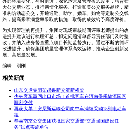
外部环境变化，与时俱进，深化运营及管理模式改革，培育壮
大公交新业态，推行亲情化服务、打造和美公交服务品牌，精
准构筑动态公交，开通通勤、助学、婚车、购物等定制公交线
路，提高乘客满意率采取的措施、取得的成效给予高度评价。
为实现管理的再提升，集团对现场审核期间评审老师提出的改
进提升建议进行梳理汇总，拟定问题清单督导责任部门及时整
改，并纳入政务督查重点项目长期监督执行。通过不断的循环
改进提升，确保集团质量管理体系高效运转，推动企业创新发
展、高质量发展。
编辑：刚刚
相关新闻
山东交运集团架起鲁新交流新桥梁
少林客车重回出口市场！首批客车在河南保税物流园区
顺利交付
再获大单！突尼斯运输公司向中车浦镇采购18列电动车
组
恭喜南京公交集团获批国家交通部“交通强国建设任
务”试点实施单位