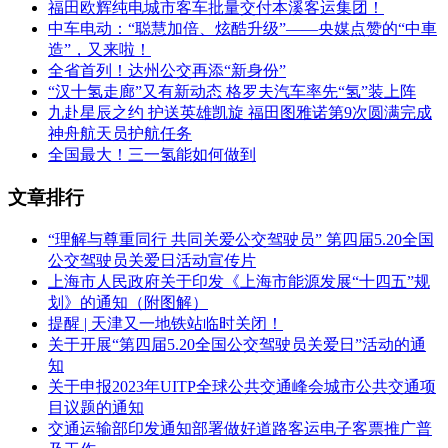
福田欧辉纯电城市客车批量交付本溪客运集团！
中车电动：“聪慧加倍、炫酷升级”——央媒点赞的“中車
造”，又来啦！
全省首列！达州公交再添“新身份”
“汉十氢走廊”又有新动态 格罗夫汽车率先“氢”装上阵
九赴星辰之约 护送英雄凯旋 福田图雅诺第9次圆满完成
神舟航天员护航任务
全国最大！三一氢能如何做到
文章排行
“理解与尊重同行 共同关爱公交驾驶员” 第四届5.20全国
公交驾驶员关爱日活动宣传片
上海市人民政府关于印发《上海市能源发展“十四五”规
划》的通知（附图解）
提醒 | 天津又一地铁站临时关闭！
关于开展“第四届5.20全国公交驾驶员关爱日”活动的通
知
关于申报2023年UITP全球公共交通峰会城市公共交通项
目议题的通知
交通运输部印发通知部署做好道路客运电子客票推广普