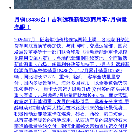
月销18486台！吉利远程新能源商用车7月销量
亮眼！
2026年7月，随着燃油价格连续两轮上调，各地老旧柴油
货车淘汰置换节奏加快。与此同时，交通运输部、国家
发展改革委等十一部门联合印发《推动新能源重卡规模
化应用实施方案》，各地配套细则陆续落地，全面激活
新能源重卡市场。多重利好政策加持下，7月吉利远程新
能源商用车整体销量18486台，1-7月累计销量107589
辆，同比增长37.8%。重卡、轻商、客车全线批量交
付，国内多场景落地、海外多国登顶，以全赛道强势表
现领跑行业。 重卡大宗运力绿动升级 交付签约齐头并进
重卡赛道，吉利远程7月销量同比增长46.1%。面对宏观
政策对于新能源重卡发展的积极引导，远程充分发挥“甲
醇电动+纯电动”两大核心技术路线带来的全场景优势，
积极推动新能源重卡在煤炭、砂石、商砼、港口短倒、
城市置换等场景的落地应用。从西边宁夏的煤炭砂石大
宗运输批量签约交付，到河北邯郸大宗物资转运交付现