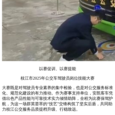
以赛促训、以赛提能
枝江市2025年公交车驾驶员岗位技能大赛
大赛既是对驾驶员专业素养的集中检验，也是对公交服务标准
化、规范化建设的有力推动。作为赛事支持单位，安凯客车凭
借出色产品性能与可靠技术实力倾情助阵，全程为比赛保驾护
航，为这一场群英荟萃的“技艺”交锋构筑了坚实后盾，共同助
力枝江公交服务品质提档升级、行稳致远。