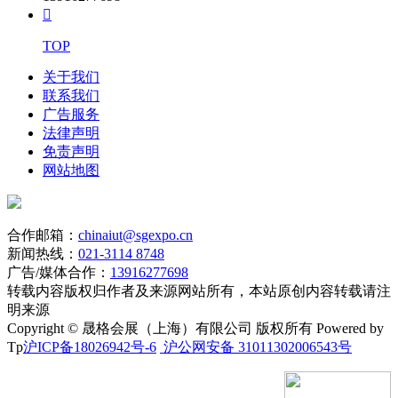

TOP
关于我们
联系我们
广告服务
法律声明
免责声明
网站地图
合作邮箱：
chinaiut@sgexpo.cn
新闻热线：
021-3114 8748
广告/媒体合作：
13916277698
转载内容版权归作者及来源网站所有，本站原创内容转载请注
明来源
Copyright © 晟格会展（上海）有限公司 版权所有 Powered by
Tp
沪ICP备18026942号-6
沪公网安备 31011302006543号