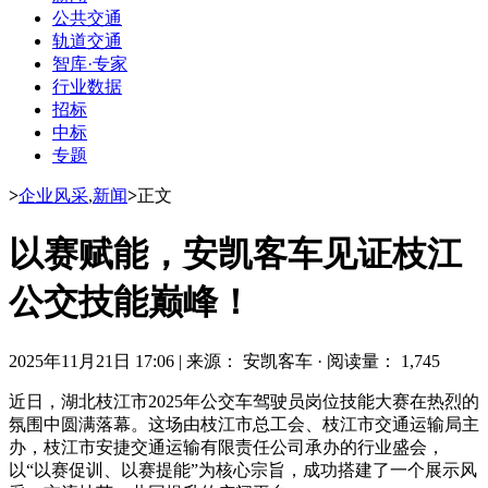
公共交通
轨道交通
智库·专家
行业数据
招标
中标
专题
>
企业风采
,
新闻
>
正文
以赛赋能，安凯客车见证枝江
公交技能巅峰！
2025年11月21日 17:06
|
来源： 安凯客车
·
阅读量： 1,745
近日，湖北枝江市2025年公交车驾驶员岗位技能大赛在热烈的
氛围中圆满落幕。这场由枝江市总工会、枝江市交通运输局主
办，枝江市安捷交通运输有限责任公司承办的行业盛会，
以“以赛促训、以赛提能”为核心宗旨，成功搭建了一个展示风