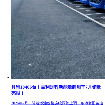
月销18486台！吉利远程新能源商用车7月销量
亮眼！
2026年7月，随着燃油价格连续两轮上调，各地老旧柴油