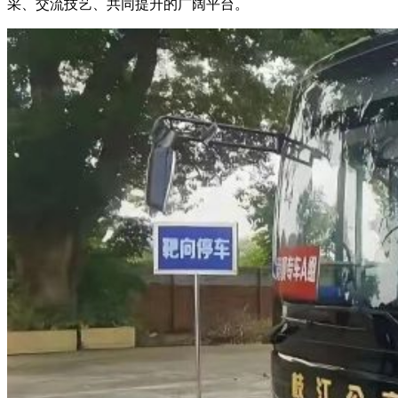
采、交流技艺、共同提升的广阔平台。