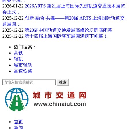
2026-01-22
2026ARTS 第21届上海国际先进轨道交通技术展览
会正式…
2025-12-22
创新·融合·共赢——第20届 ARTS 上海国际轨道交
通展圆…
2025-12-22
第20届中国轨道交通发展高峰论坛圆满闭幕
2025-12-22
第十四届上海国际客车展圆满落下帷幕！
热门搜索：
高铁
轻轨
城市轻轨
高速铁路
首页
新闻