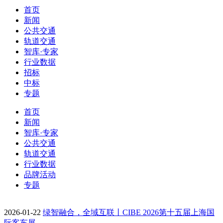
首页
新闻
公共交通
轨道交通
智库·专家
行业数据
招标
中标
专题
首页
新闻
智库·专家
公共交通
轨道交通
行业数据
品牌活动
专题
2026-01-22
绿智融合，全域互联丨CIBE 2026第十五届上海国
际客车展…