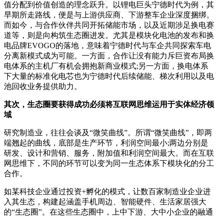
值分配到价值创造的理念跃升。以锂电巨头宁德时代为例，其
早期所走路线，便是与上游供应商、下游整车企业深度捆绑。
而如今，与合作伙伴共同开拓储能市场，以及近期涉足换电赛
道等，则是向构筑生态圈进发。尤其是模块化电池的发布和换
电品牌EVOGO的落地，意味着宁德时代与车企共同探索车电
分离新模式成为可能。一方面，合作让没有能力斥巨资布局换
电体系的主机厂有机会拥抱新商业模式;另一方面，换电体系
下大量的标准化电芯也为宁德时代后续储能、梯次利用以及电
池回收业务提供助力。
其次，生态圈要获得成功必须将互联网思维运用于实体经济领
域
研究制造业，往往会谈及“微笑曲线”。所谓“微笑曲线”，即两
端翘起的曲线，底部是生产环节，利润空间最小;两边分别是
研发、设计和营销、服务，附加值和利润空间最大。而在互联
网思维下，不同的环节可以变为同一生态体系下模块化的分工
合作。
如某科技企业通过投资+孵化的模式，让数百家制造业企业进
入其生态，构建起涵盖手机周边、智能硬件、生活家居强大
的“生态圈”。在这些生态圈中，上中下游、大中小企业的融通