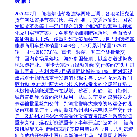
亮眼！
2026年7月，随着燃油价格连续两轮上调，各地老旧柴油
货车淘汰置换节奏加快。与此同时，交通运输部、国家
发展改革委等十一部门联合印发《推动新能源重卡规模
化应用实施方案》，各地配套细则陆续落地，全面激活
新能源重卡市场。多重利好政策加持下，7月吉利远程新
能源商用车整体销量18486台，1-7月累计销量107589
辆，同比增长37.8%。重卡、轻商、客车全线批量交
付，国内多场景落地、海外多国登顶，以全赛道强势表
现领跑行业。 重卡大宗运力绿动升级 交付签约齐头并进
重卡赛道，吉利远程7月销量同比增长46.1%。面对宏观
政策对于新能源重卡发展的积极引导，远程充分发挥“甲
醇电动+纯电动”两大核心技术路线带来的全场景优势，
积极推动新能源重卡在煤炭、砂石、商砼、港口短倒、
城市置换等场景的落地应用。从西边宁夏的煤炭砂石大
宗运输批量签约交付，到河北邯郸大宗物资转运交付现
场再获批量订单，再到浙江温州地区纯电搅拌车交付开
启，及杭州老旧柴油货车淘汰政策宣贯现场全系新能源
重卡亮相，远程新能源重卡下半年开启加速冲刺。 轻商
深耕城配民生 定制车型拓宽应用新边界 7月，吉利远程
轻商成功开拓民生医疗全新细分市场，销量同比增长