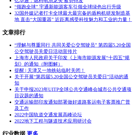
亿华通：燃料电池龙头 蓄势待发
“领跑全球” 宇通新能源客车引领全球绿色出行升级
​32国外媒记者打卡全球最大最完备的盾构机研发制造基
地 直击“大国重器” 近距离感受科技魅力和工业的力量！
文章排行
“理解与尊重同行 共同关爱公交驾驶员” 第四届5.20全国
公交驾驶员关爱日活动宣传片
上海市人民政府关于印发《上海市能源发展“十四五”规
划》的通知（附图解）
提醒 | 天津又一地铁站临时关闭！
关于开展“第四届5.20全国公交驾驶员关爱日”活动的通
知
关于申报2023年UITP全球公共交通峰会城市公共交通项
目议题的通知
交通运输部印发通知部署做好道路客运电子客票推广普
及工作
2022中国轨道交通发展高峰论坛
2022地下工程与隧道技术应用研讨会
行业数据
更多