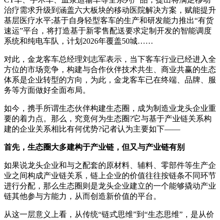
治疗需求升级到涵盖六大板块的移动医院解决方案，赋能提升
基层医疗水平;基于自身轻型客车的生产和研发能力推出“有货
速运”平台，将打造基于新零售配送要求定制开发的智能调度
系统和纯电车队，计划2026年覆盖50城……
对此，金龙客车总经理刘志军表示，当下客车行业已经进入全
方位的市场竞争，构建与合作伙伴技术共生、商业共赢的生态
体系是企业转型的方向，为此，金龙客车已在终端、品牌、服
务等方面做好全面布局。
如今，携手所谓生态伙伴构建生态圈，成为制造业龙头企业重
要的着力点。那么，究竟何为生态圈?它与基于产业链关系构
建的企业关系相比有何优势?记者认为主要如下——
首先，生态圈大多建构于产业链，但又与产业链有别
如果说龙头企业和与之配套的原材料、辅料、零部件等生产企
业之间构成产业链关系，链上企业的价值往往按链条不同环节
进行分配，那么生态圈则是龙头企业建立的一个能够撬动产业
链其他参与方能力，从而创造新价值的平台。
从这一层意义上看，从传统“链式思维”到“生态思维”，是从价