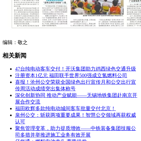
编辑：敬之
相关新闻
47台纯电动客车交付！开沃集团助力鸡西绿色交通升级
注册资本1亿元 福田联手世界500强成立氢燃料公司
喜报！沧州公交荣获全国绿色出行宣传月和公交出行宣
传周活动成绩突出集体称号
深化创新协同 推动产业赋能——无锡地铁集团赴南京开
展合作交流
福田欧辉多款纯电动城间客车批量交付北京！
泉州公交：斩获两项重要成果！智慧公交领域再获权威
认可
聚焦管理变革，助力提质增效——中铁装备集团技服公
司多措并举推进施工业务有效开展