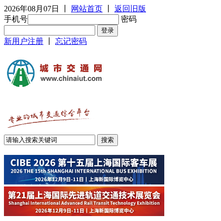
2026年08月07日
丨
网站首页
丨
返回旧版
手机号
密码
新用户注册
丨
忘记密码