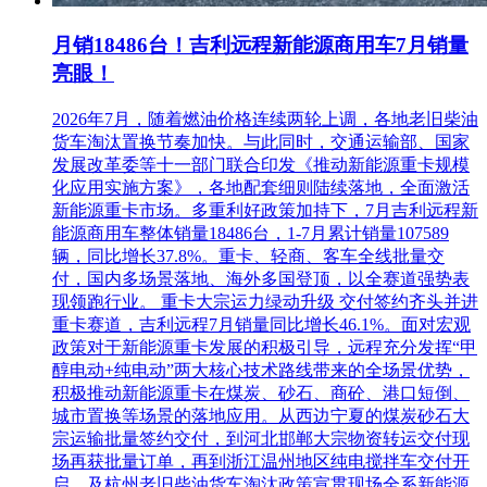
月销18486台！吉利远程新能源商用车7月销量
亮眼！
2026年7月，随着燃油价格连续两轮上调，各地老旧柴油
货车淘汰置换节奏加快。与此同时，交通运输部、国家
发展改革委等十一部门联合印发《推动新能源重卡规模
化应用实施方案》，各地配套细则陆续落地，全面激活
新能源重卡市场。多重利好政策加持下，7月吉利远程新
能源商用车整体销量18486台，1-7月累计销量107589
辆，同比增长37.8%。重卡、轻商、客车全线批量交
付，国内多场景落地、海外多国登顶，以全赛道强势表
现领跑行业。 重卡大宗运力绿动升级 交付签约齐头并进
重卡赛道，吉利远程7月销量同比增长46.1%。面对宏观
政策对于新能源重卡发展的积极引导，远程充分发挥“甲
醇电动+纯电动”两大核心技术路线带来的全场景优势，
积极推动新能源重卡在煤炭、砂石、商砼、港口短倒、
城市置换等场景的落地应用。从西边宁夏的煤炭砂石大
宗运输批量签约交付，到河北邯郸大宗物资转运交付现
场再获批量订单，再到浙江温州地区纯电搅拌车交付开
启，及杭州老旧柴油货车淘汰政策宣贯现场全系新能源