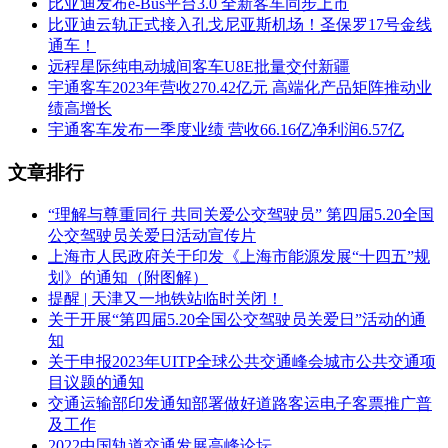
比亚迪发布e-Bus平台3.0 全新客车同步上市
比亚迪云轨正式接入孔戈尼亚斯机场！圣保罗17号金线
通车！
远程星际纯电动城间客车U8E批量交付新疆
宇通客车2023年营收270.42亿元 高端化产品矩阵推动业
绩高增长
宇通客车发布一季度业绩 营收66.16亿净利润6.57亿
文章排行
“理解与尊重同行 共同关爱公交驾驶员” 第四届5.20全国
公交驾驶员关爱日活动宣传片
上海市人民政府关于印发《上海市能源发展“十四五”规
划》的通知（附图解）
提醒 | 天津又一地铁站临时关闭！
关于开展“第四届5.20全国公交驾驶员关爱日”活动的通
知
关于申报2023年UITP全球公共交通峰会城市公共交通项
目议题的通知
交通运输部印发通知部署做好道路客运电子客票推广普
及工作
2022中国轨道交通发展高峰论坛