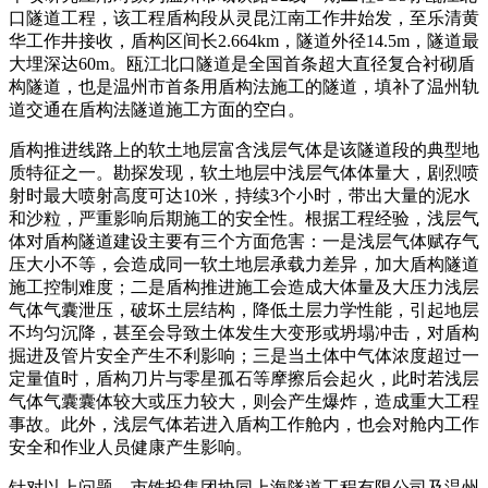
口隧道工程，该工程盾构段从灵昆江南工作井始发，至乐清黄
华工作井接收，盾构区间长2.664km，隧道外径14.5m，隧道最
大埋深达60m。瓯江北口隧道是全国首条超大直径复合衬砌盾
构隧道，也是温州市首条用盾构法施工的隧道，填补了温州轨
道交通在盾构法隧道施工方面的空白。
盾构推进线路上的软土地层富含浅层气体是该隧道段的典型地
质特征之一。勘探发现，软土地层中浅层气体体量大，剧烈喷
射时最大喷射高度可达10米，持续3个小时，带出大量的泥水
和沙粒，严重影响后期施工的安全性。根据工程经验，浅层气
体对盾构隧道建设主要有三个方面危害：一是浅层气体赋存气
压大小不等，会造成同一软土地层承载力差异，加大盾构隧道
施工控制难度；二是盾构推进施工会造成大体量及大压力浅层
气体气囊泄压，破坏土层结构，降低土层力学性能，引起地层
不均匀沉降，甚至会导致土体发生大变形或坍塌冲击，对盾构
掘进及管片安全产生不利影响；三是当土体中气体浓度超过一
定量值时，盾构刀片与零星孤石等摩擦后会起火，此时若浅层
气体气囊囊体较大或压力较大，则会产生爆炸，造成重大工程
事故。此外，浅层气体若进入盾构工作舱内，也会对舱内工作
安全和作业人员健康产生影响。
针对以上问题，市铁投集团协同上海隧道工程有限公司及温州