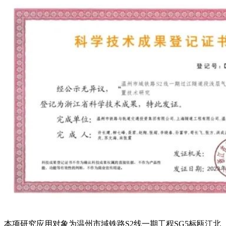
本项研究应用对象为温州市域铁路S2线一期工程SG5标瓯江北