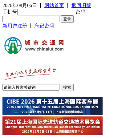
2026年08月06日
丨
网站首页
丨
返回旧版
手机号
密码
新用户注册
丨
忘记密码