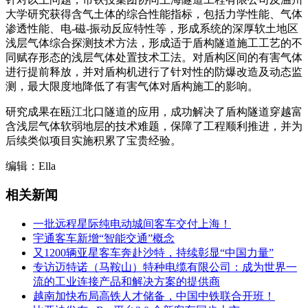
大学研究获得含气土体的综合性能指标，包括力学性能、气体
渗透性能、电-磁-振动反应特性等，形成系统的深厚软土地区
浅层气体综合探测技术方法，形成适于盾构隧道施工工艺的不
同赋存形态的浅层气体处置技术工法。对盾构区间的有害气体
进行提前释放，并对盾构机进行了针对性的防爆改造及动态监
测，最大限度地降低了有害气体对盾构施工的影响。
研究成果在瓯江北口隧道的应用，成功解决了盾构隧道穿越富
含浅层气体软弱地层的技术难题，保障了工程顺利推进，并为
后续类似项目实施积累了宝贵经验。
编辑：Ella
相关新闻
一批远程星际纯电动城间客车交付上海！
宇通客车新增“智能交通”概念
又1200辆亚星客车奔赴沙特，持续彰显“中国力量”
专访迈特诺（马鞍山）特种电缆有限公司：成为世界一
流的工业连接产品和解决方案的提供商
越南加快布局高铁人才储备，中国中铁联合开班！