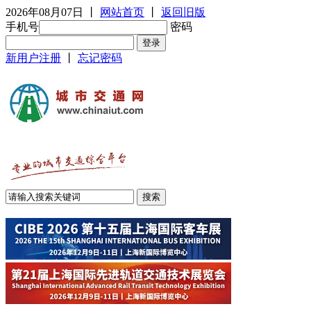
2026年08月07日
丨
网站首页
丨
返回旧版
手机号
密码
新用户注册
丨
忘记密码