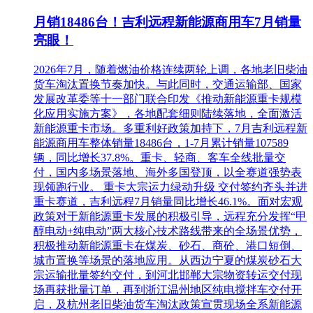
月销18486台！吉利远程新能源商用车7月销量
亮眼！
2026年7月，随着燃油价格连续两轮上调，各地老旧柴油
货车淘汰置换节奏加快。与此同时，交通运输部、国家
发展改革委等十一部门联合印发《推动新能源重卡规模
化应用实施方案》，各地配套细则陆续落地，全面激活
新能源重卡市场。多重利好政策加持下，7月吉利远程新
能源商用车整体销量18486台，1-7月累计销量107589
辆，同比增长37.8%。重卡、轻商、客车全线批量交
付，国内多场景落地、海外多国登顶，以全赛道强势表
现领跑行业。 重卡大宗运力绿动升级 交付签约齐头并进
重卡赛道，吉利远程7月销量同比增长46.1%。面对宏观
政策对于新能源重卡发展的积极引导，远程充分发挥“甲
醇电动+纯电动”两大核心技术路线带来的全场景优势，
积极推动新能源重卡在煤炭、砂石、商砼、港口短倒、
城市置换等场景的落地应用。从西边宁夏的煤炭砂石大
宗运输批量签约交付，到河北邯郸大宗物资转运交付现
场再获批量订单，再到浙江温州地区纯电搅拌车交付开
启，及杭州老旧柴油货车淘汰政策宣贯现场全系新能源