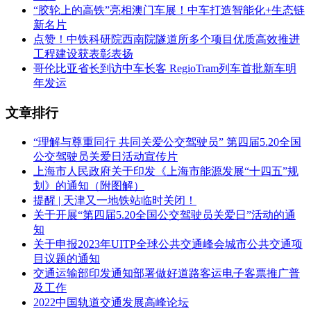
“胶轮上的高铁”亮相澳门车展！中车打造智能化+生态链
新名片
点赞！中铁科研院西南院隧道所多个项目优质高效推进
工程建设获表彰表扬
哥伦比亚省长到访中车长客 RegioTram列车首批新车明
年发运
文章排行
“理解与尊重同行 共同关爱公交驾驶员” 第四届5.20全国
公交驾驶员关爱日活动宣传片
上海市人民政府关于印发《上海市能源发展“十四五”规
划》的通知（附图解）
提醒 | 天津又一地铁站临时关闭！
关于开展“第四届5.20全国公交驾驶员关爱日”活动的通
知
关于申报2023年UITP全球公共交通峰会城市公共交通项
目议题的通知
交通运输部印发通知部署做好道路客运电子客票推广普
及工作
2022中国轨道交通发展高峰论坛