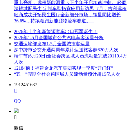
重卡亮相，远程新能源重卡下半年开启加速冲刺。 轻商
深耕城配民生 定制车型拓宽应用新边界 7月，吉利远程
轻商成功开拓民生医疗全新细分市场，销量同比增长
36.6%，持续领跑新能源物流车赛道。...
2026年上半年新能源客车出口冠军诞生！
2026年1-5月全国城市公共汽电车客运量分析
交通运输部发布1-5月全国城市客运量
深中跨市公交开通两周年累计运送旅客超620万人次
端午节(6月20日)全社会跨区域人员流动量完成20119.4万
人次
12184辆！福建金龙汽车集团实现一季度“开门红”
“五一”假期全社会跨区域人员流动量预计超15亿人次
1912451637

QQ

微信