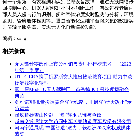
何一个角落，有效检测和识别管廊设备故障，通过无线网络传
回控制中心。机器人能够24小时不间断工作，有效进行管廊内
部人员入侵与行为识别、多种气体浓度实时监测与分析，环境
监测、管廊舱体检测等。通过智能化运维平台将采集的数据实
时传输至服务器。实现无人化自动巡检功能。
编辑：song
相关新闻
无人驾驶零部件上市公司销售费用排行榜来啦！（2023
年第二季度）
UTLC ERA携手俄罗斯交大推出物流教育项目 助力中欧
物流数字化转型
富士康Model U无人驾驶巴士首秀惊艳！科技便捷融合
典范
图雅诺X8批量投运黄金客运线路，开启客运“大改小”示
范运营
绿氢群雄雪山论剑，“辉”耀玉龙谁与争锋
越南交通运输大学访问中车长春轨道客车股份有限公司
河南宇通展现“中国智造”魅力，获欧洲20余家权威媒体
盛赞