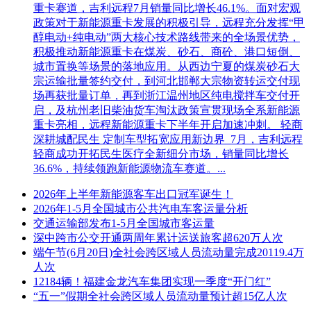
重卡赛道，吉利远程7月销量同比增长46.1%。面对宏观
政策对于新能源重卡发展的积极引导，远程充分发挥“甲
醇电动+纯电动”两大核心技术路线带来的全场景优势，
积极推动新能源重卡在煤炭、砂石、商砼、港口短倒、
城市置换等场景的落地应用。从西边宁夏的煤炭砂石大
宗运输批量签约交付，到河北邯郸大宗物资转运交付现
场再获批量订单，再到浙江温州地区纯电搅拌车交付开
启，及杭州老旧柴油货车淘汰政策宣贯现场全系新能源
重卡亮相，远程新能源重卡下半年开启加速冲刺。 轻商
深耕城配民生 定制车型拓宽应用新边界 7月，吉利远程
轻商成功开拓民生医疗全新细分市场，销量同比增长
36.6%，持续领跑新能源物流车赛道。...
2026年上半年新能源客车出口冠军诞生！
2026年1-5月全国城市公共汽电车客运量分析
交通运输部发布1-5月全国城市客运量
深中跨市公交开通两周年累计运送旅客超620万人次
端午节(6月20日)全社会跨区域人员流动量完成20119.4万
人次
12184辆！福建金龙汽车集团实现一季度“开门红”
“五一”假期全社会跨区域人员流动量预计超15亿人次