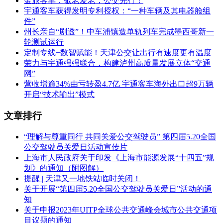
金旅客车：敬老爱老，公交先行！
宇通客车获得发明专利授权：“一种车辆及其电器舱组
件”
州长亲自“剧透”！中车浦镇造单轨列车完成墨西哥新一
轮测试运行
定制专线+数智赋能！天津公交让出行有速度更有温度
荣力与宇通强强联合，构建泸州高质量发展立体“交通
网”
营收增逾34%由亏转盈4.7亿 宇通客车海外出口超9万辆
开启“技术输出”模式
文章排行
“理解与尊重同行 共同关爱公交驾驶员” 第四届5.20全国
公交驾驶员关爱日活动宣传片
上海市人民政府关于印发《上海市能源发展“十四五”规
划》的通知（附图解）
提醒 | 天津又一地铁站临时关闭！
关于开展“第四届5.20全国公交驾驶员关爱日”活动的通
知
关于申报2023年UITP全球公共交通峰会城市公共交通项
目议题的通知