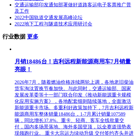
交通运输部印发通知部署做好道路客运电子客票推广普
及工作
2022中国轨道交通发展高峰论坛
2022地下工程与隧道技术应用研讨会
行业数据
更多
月销18486台！吉利远程新能源商用车7月销量
亮眼！
2026年7月，随着燃油价格连续两轮上调，各地老旧柴油
货车淘汰置换节奏加快。与此同时，交通运输部、国家
发展改革委等十一部门联合印发《推动新能源重卡规模
化应用实施方案》，各地配套细则陆续落地，全面激活
新能源重卡市场。多重利好政策加持下，7月吉利远程新
能源商用车整体销量18486台，1-7月累计销量107589
辆，同比增长37.8%。重卡、轻商、客车全线批量交
付，国内多场景落地、海外多国登顶，以全赛道强势表
现领跑行业。 重卡大宗运力绿动升级 交付签约齐头并进