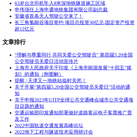
63岁台北司机坠入8米深地铁隧道施工区域
申伟强任上海申通地铁集团有限公司副总裁
安徽省首条无人驾驶公交来了！
长三角氢能谷项目签约 项目总投资30亿元,固定资产投资
超12亿元
文章排行
“理解与尊重同行 共同关爱公交驾驶员” 第四届5.20全国
公交驾驶员关爱日活动宣传片
上海市人民政府关于印发《上海市能源发展“十四五”规
划》的通知（附图解）
提醒 | 天津又一地铁站临时关闭！
关于开展“第四届5.20全国公交驾驶员关爱日”活动的通
知
关于申报2023年UITP全球公共交通峰会城市公共交通项
目议题的通知
交通运输部印发通知部署做好道路客运电子客票推广普
及工作
2022中国轨道交通发展高峰论坛
2022地下工程与隧道技术应用研讨会