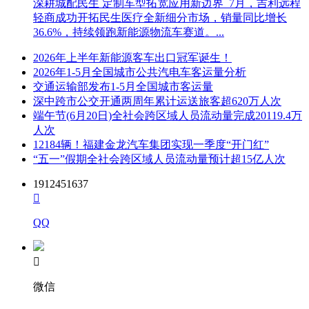
深耕城配民生 定制车型拓宽应用新边界 7月，吉利远程
轻商成功开拓民生医疗全新细分市场，销量同比增长
36.6%，持续领跑新能源物流车赛道。...
2026年上半年新能源客车出口冠军诞生！
2026年1-5月全国城市公共汽电车客运量分析
交通运输部发布1-5月全国城市客运量
深中跨市公交开通两周年累计运送旅客超620万人次
端午节(6月20日)全社会跨区域人员流动量完成20119.4万
人次
12184辆！福建金龙汽车集团实现一季度“开门红”
“五一”假期全社会跨区域人员流动量预计超15亿人次
1912451637

QQ

微信