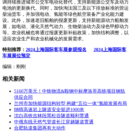
调持续推进城市公交车电动化替代，支持新能源公交车及动力
电池的更新换代。同时，加快淘汰国三及以下排放标准的营运
柴油货车，并加强电动、氢能等绿色航空装备产业化能力建
设。此外，加速老旧船舶的报废更新，支持新能源动力船舶发
展，如电动、液化天然气动力、生物柴油动力及绿色甲醇动力
等。农业机械也将通过报废更新补贴政策，加快结构调整，以
适应农业生产和农业机械化的发展需求。
特别推荐：
2024上海国际客车展参观报名
2024上海国际客
车展展位预定
编辑：刚刚
相关新闻
5160万美元！中铁物流&鞍钢中标摩洛哥高铁项目钢轨
供应合同
兰州市加快能源结构转型 构建“五位一体”氢能发展布局
纳晴高速岩上隧道安全挺进1000米
沈白高铁吉林段黑松谷隧道顺利贯通
中俄东线天然气管道长江穿越隧道贯通
合肥轨道集团再有大动作