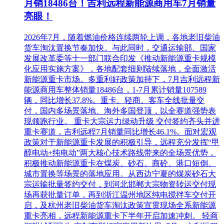
月销18486台！吉利远程新能源商用车7月销量
亮眼！
2026年7月，随着燃油价格连续两轮上调，各地老旧柴油
货车淘汰置换节奏加快。与此同时，交通运输部、国家
发展改革委等十一部门联合印发《推动新能源重卡规模
化应用实施方案》，各地配套细则陆续落地，全面激活
新能源重卡市场。多重利好政策加持下，7月吉利远程新
能源商用车整体销量18486台，1-7月累计销量107589
辆，同比增长37.8%。重卡、轻商、客车全线批量交
付，国内多场景落地、海外多国登顶，以全赛道强势表
现领跑行业。 重卡大宗运力绿动升级 交付签约齐头并进
重卡赛道，吉利远程7月销量同比增长46.1%。面对宏观
政策对于新能源重卡发展的积极引导，远程充分发挥“甲
醇电动+纯电动”两大核心技术路线带来的全场景优势，
积极推动新能源重卡在煤炭、砂石、商砼、港口短倒、
城市置换等场景的落地应用。从西边宁夏的煤炭砂石大
宗运输批量签约交付，到河北邯郸大宗物资转运交付现
场再获批量订单，再到浙江温州地区纯电搅拌车交付开
启，及杭州老旧柴油货车淘汰政策宣贯现场全系新能源
重卡亮相，远程新能源重卡下半年开启加速冲刺。 轻商