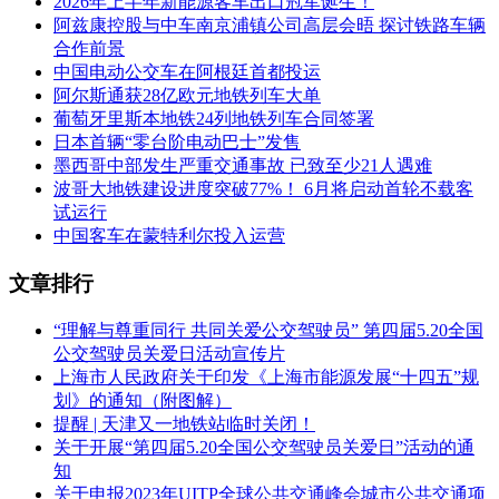
2026年上半年新能源客车出口冠军诞生！
阿兹康控股与中车南京浦镇公司高层会晤 探讨铁路车辆
合作前景
中国电动公交车在阿根廷首都投运
阿尔斯通获28亿欧元地铁列车大单
葡萄牙里斯本地铁24列地铁列车合同签署
日本首辆“零台阶电动巴士”发售
墨西哥中部发生严重交通事故 已致至少21人遇难
波哥大地铁建设进度突破77%！ 6月将启动首轮不载客
试运行
中国客车在蒙特利尔投入运营
文章排行
“理解与尊重同行 共同关爱公交驾驶员” 第四届5.20全国
公交驾驶员关爱日活动宣传片
上海市人民政府关于印发《上海市能源发展“十四五”规
划》的通知（附图解）
提醒 | 天津又一地铁站临时关闭！
关于开展“第四届5.20全国公交驾驶员关爱日”活动的通
知
关于申报2023年UITP全球公共交通峰会城市公共交通项