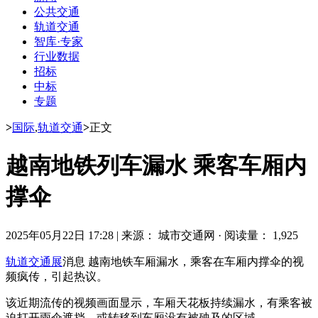
公共交通
轨道交通
智库·专家
行业数据
招标
中标
专题
>
国际
,
轨道交通
>
正文
越南地铁列车漏水 乘客车厢内
撑伞
2025年05月22日 17:28
|
来源： 城市交通网
·
阅读量： 1,925
轨道交通展
消息 越南地铁车厢漏水，乘客在车厢内撑伞的视
频疯传，引起热议。
该近期流传的视频画面显示，车厢天花板持续漏水，有乘客被
迫打开雨伞遮挡，或转移到车厢没有被殃及的区域。