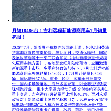
月销18486台！吉利远程新能源商用车7月销量
亮眼！
2026年7月，随着燃油价格连续两轮上调，各地老旧柴油
货车淘汰置换节奏加快。与此同时，交通运输部、国家
发展改革委等十一部门联合印发《推动新能源重卡规模
化应用实施方案》，各地配套细则陆续落地，全面激活
新能源重卡市场。多重利好政策加持下，7月吉利远程新
能源商用车整体销量18486台，1-7月累计销量107589
辆，同比增长37.8%。重卡、轻商、客车全线批量交
付，国内多场景落地、海外多国登顶，以全赛道强势表
现领跑行业。 重卡大宗运力绿动升级 交付签约齐头并进
重卡赛道，吉利远程7月销量同比增长46.1%。面对宏观
政策对于新能源重卡发展的积极引导，远程充分发挥“甲
醇电动+纯电动”两大核心技术路线带来的全场景优势，
积极推动新能源重卡在煤炭、砂石、商砼、港口短倒、