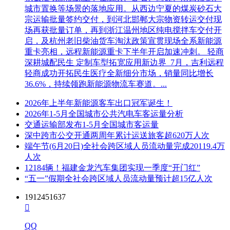
城市置换等场景的落地应用。从西边宁夏的煤炭砂石大
宗运输批量签约交付，到河北邯郸大宗物资转运交付现
场再获批量订单，再到浙江温州地区纯电搅拌车交付开
启，及杭州老旧柴油货车淘汰政策宣贯现场全系新能源
重卡亮相，远程新能源重卡下半年开启加速冲刺。 轻商
深耕城配民生 定制车型拓宽应用新边界 7月，吉利远程
轻商成功开拓民生医疗全新细分市场，销量同比增长
36.6%，持续领跑新能源物流车赛道。...
2026年上半年新能源客车出口冠军诞生！
2026年1-5月全国城市公共汽电车客运量分析
交通运输部发布1-5月全国城市客运量
深中跨市公交开通两周年累计运送旅客超620万人次
端午节(6月20日)全社会跨区域人员流动量完成20119.4万
人次
12184辆！福建金龙汽车集团实现一季度“开门红”
“五一”假期全社会跨区域人员流动量预计超15亿人次
1912451637

QQ