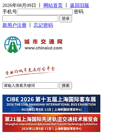
2026年08月09日
丨
网站首页
丨
返回旧版
手机号
密码
新用户注册
丨
忘记密码