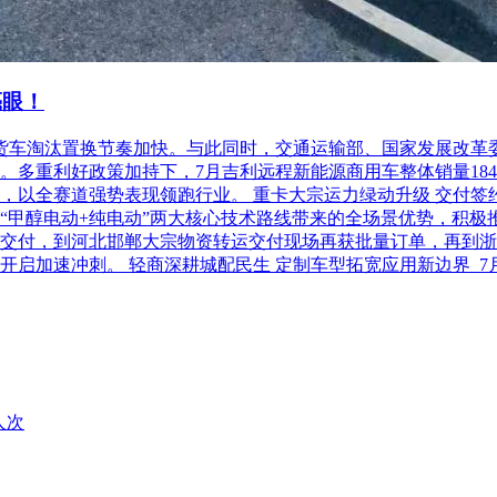
亮眼！
柴油货车淘汰置换节奏加快。与此同时，交通运输部、国家发展改
利好政策加持下，7月吉利远程新能源商用车整体销量18486台，
以全赛道强势表现领跑行业。 重卡大宗运力绿动升级 交付签约齐
“甲醇电动+纯电动”两大核心技术路线带来的全场景优势，积极
交付，到河北邯郸大宗物资转运交付现场再获批量订单，再到浙
开启加速冲刺。 轻商深耕城配民生 定制车型拓宽应用新边界 
人次