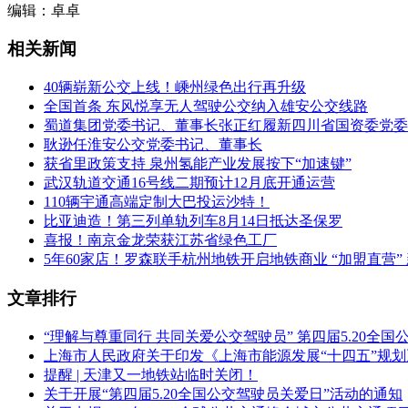
编辑：卓卓
相关新闻
40辆崭新公交上线！嵊州绿色出行再升级
全国首条 东风悦享无人驾驶公交纳入雄安公交线路
蜀道集团党委书记、董事长张正红履新四川省国资委党委
耿逊任淮安公交党委书记、董事长
获省里政策支持 泉州氢能产业发展按下“加速键”
武汉轨道交通16号线二期预计12月底开通运营
110辆宇通高端定制大巴投运沙特！
比亚迪造！第三列单轨列车8月14日抵达圣保罗
喜报！南京金龙荣获江苏省绿色工厂
5年60家店！罗森联手杭州地铁开启地铁商业 “加盟直营”
文章排行
“理解与尊重同行 共同关爱公交驾驶员” 第四届5.20全
上海市人民政府关于印发《上海市能源发展“十四五”规
提醒 | 天津又一地铁站临时关闭！
关于开展“第四届5.20全国公交驾驶员关爱日”活动的通知