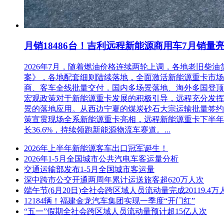
月销18486台！吉利远程新能源商用车7月销量
2026年7月，随着燃油价格连续两轮上调，各地老旧
案》，各地配套细则陆续落地，全面激活新能源重卡市场。多重
商、客车全线批量交付，国内多场景落地、海外多国登顶，
宏观政策对于新能源重卡发展的积极引导，远程充分发挥
景的落地应用。从西边宁夏的煤炭砂石大宗运输批量签约
策宣贯现场全系新能源重卡亮相，远程新能源重卡下半年
长36.6%，持续领跑新能源物流车赛道。...
2026年上半年新能源客车出口冠军诞生！
2026年1-5月全国城市公共汽电车客运量分析
交通运输部发布1-5月全国城市客运量
深中跨市公交开通两周年累计运送旅客超620万人次
端午节(6月20日)全社会跨区域人员流动量完成20119.4万
12184辆！福建金龙汽车集团实现一季度“开门红”
“五一”假期全社会跨区域人员流动量预计超15亿人次