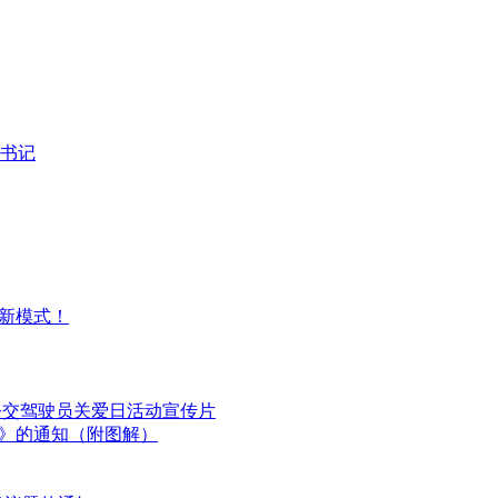
书记
 新模式！
国公交驾驶员关爱日活动宣传片
划》的通知（附图解）