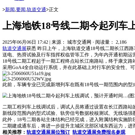
>
新闻
,
要闻
,
轨道交通
>
正文
上海地铁18号线二期今起列车
2025年06月06日 17:42
|
来源： 城市交通网
·
阅读量： 2,186
轨道交通展
获悉 昨日上午，上海轨道交通18号线二期长江西
送电、热滑试验及行车指挥权临管等工作，为年内开通初期运
18号线二期工程起于一期工程终点站长江南路站，终于康文路站
采用GoA4
全自动运行系统
，并在此基础上对行车的安全性、可
此前，车辆专业已完成新增列车在既有18号线一期范围内的型
二期工程列车上线调试后，调试人员将通过设置在长江西路站
新线段范围内的型式试验、轨旁信号数据校核测试、无线场强
此外，18号二期各站主体结构已经完成，进入附属结构实施阶
二期建成通车后，将进一步提升主城区北部区域东西运力，进而
相关推荐：
轨道交通展展位预订
轨道交通展免费报名参观