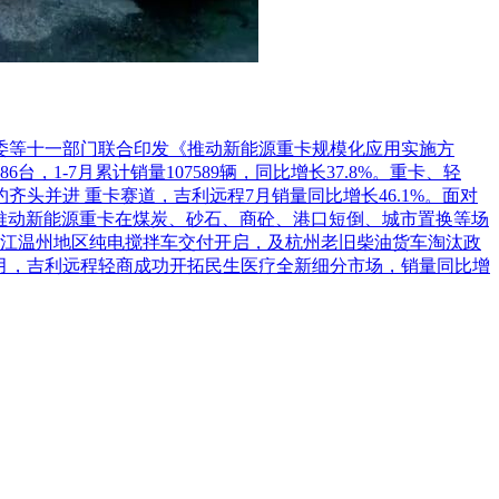
革委等十一部门联合印发《推动新能源重卡规模化应用实施方
1-7月累计销量107589辆，同比增长37.8%。重卡、轻
头并进 重卡赛道，吉利远程7月销量同比增长46.1%。面对
推动新能源重卡在煤炭、砂石、商砼、港口短倒、城市置换等场
江温州地区纯电搅拌车交付开启，及杭州老旧柴油货车淘汰政
7月，吉利远程轻商成功开拓民生医疗全新细分市场，销量同比增