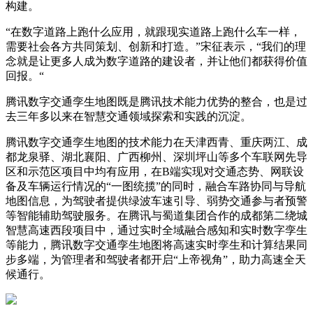
构建。
“在数字道路上跑什么应用，就跟现实道路上跑什么车一样，
需要社会各方共同策划、创新和打造。”宋征表示，“我们的理
念就是让更多人成为数字道路的建设者，并让他们都获得价值
回报。“
腾讯数字交通孪生地图既是腾讯技术能力优势的整合，也是过
去三年多以来在智慧交通领域探索和实践的沉淀。
腾讯数字交通孪生地图的技术能力在天津西青、重庆两江、成
都龙泉驿、湖北襄阳、广西柳州、深圳坪山等多个车联网先导
区和示范区项目中均有应用，在B端实现对交通态势、网联设
备及车辆运行情况的“一图统揽”的同时，融合车路协同与导航
地图信息，为驾驶者提供绿波车速引导、弱势交通参与者预警
等智能辅助驾驶服务。在腾讯与蜀道集团合作的成都第二绕城
智慧高速西段项目中，通过实时全域融合感知和实时数字孪生
等能力，腾讯数字交通孪生地图将高速实时孪生和计算结果同
步多端，为管理者和驾驶者都开启“上帝视角”，助力高速全天
候通行。