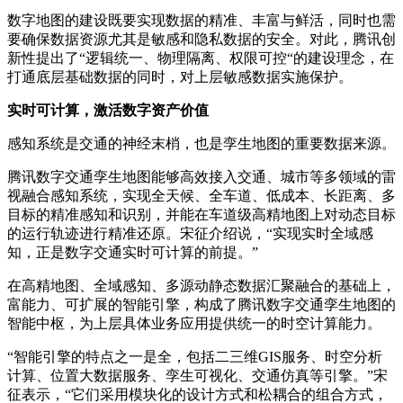
数字地图的建设既要实现数据的精准、丰富与鲜活，同时也需
要确保数据资源尤其是敏感和隐私数据的安全。对此，腾讯创
新性提出了“逻辑统一、物理隔离、权限可控“的建设理念，在
打通底层基础数据的同时，对上层敏感数据实施保护。
实时可计算，激活数字资产价值
感知系统是交通的神经末梢，也是孪生地图的重要数据来源。
腾讯数字交通孪生地图能够高效接入交通、城市等多领域的雷
视融合感知系统，实现全天候、全车道、低成本、长距离、多
目标的精准感知和识别，并能在车道级高精地图上对动态目标
的运行轨迹进行精准还原。宋征介绍说，“实现实时全域感
知，正是数字交通实时可计算的前提。”
在高精地图、全域感知、多源动静态数据汇聚融合的基础上，
富能力、可扩展的智能引擎，构成了腾讯数字交通孪生地图的
智能中枢，为上层具体业务应用提供统一的时空计算能力。
“智能引擎的特点之一是全，包括二三维GIS服务、时空分析
计算、位置大数据服务、孪生可视化、交通仿真等引擎。”宋
征表示，“它们采用模块化的设计方式和松耦合的组合方式，