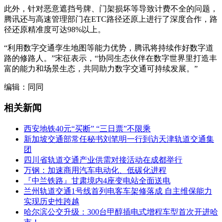
此外，针对恶意遮挡号牌、门架损坏等导致计费不全的问题，
腾讯还与高速管理部门在ETC路径还原上进行了深度合作，路
径还原精准度可达98%以上。
“利用数字交通孪生地图等能力优势，腾讯将持续作好数字道
路的修路人。”宋征表示，“协同生态伙伴在数字世界里打造丰
富的能力和场景生态，共同助力数字交通可持续发展。”
编辑：同同
相关新闻
西安地铁40元“买断” “三日票”不限乘
新加坡交通部常任秘书刘笔明一行到访天津轨道交通集
团
四川省轨道交通产业供需对接活动在成都举行
万钢：加速商用汽车电动化、低碳化进程
『中兰铁路』甘肃境内4座变电站全面送电
兰州轨道交通1号线首列电客车架修落成 自主维保能力
实现历史性跨越
哈尔滨公交升级：300台甲醇插电式增程车型首次开进哈