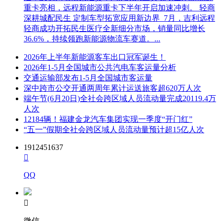
重卡亮相，远程新能源重卡下半年开启加速冲刺。 轻商
深耕城配民生 定制车型拓宽应用新边界 7月，吉利远程
轻商成功开拓民生医疗全新细分市场，销量同比增长
36.6%，持续领跑新能源物流车赛道。...
2026年上半年新能源客车出口冠军诞生！
2026年1-5月全国城市公共汽电车客运量分析
交通运输部发布1-5月全国城市客运量
深中跨市公交开通两周年累计运送旅客超620万人次
端午节(6月20日)全社会跨区域人员流动量完成20119.4万
人次
12184辆！福建金龙汽车集团实现一季度“开门红”
“五一”假期全社会跨区域人员流动量预计超15亿人次
1912451637

QQ

微信