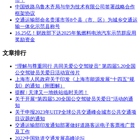
市！
中国铁路乌鲁木齐局与华为技术有限公司签署战略合作
框架协议
交通运输部命名贵溪市等8个县（市、区）为城乡交通运
输一体化示范县称号
16.25亿！财政部下达2025年氢燃料电池汽车示范群应用
奖励资金
文章排行
“理解与尊重同行 共同关爱公交驾驶员” 第四届5.20全国
公交驾驶员关爱日活动宣传片
上海市人民政府关于印发《上海市能源发展“十四五”规
划》的通知（附图解）
提醒 | 天津又一地铁站临时关闭！
关于开展“第四届5.20全国公交驾驶员关爱日”活动的通
知
关于申报2023年UITP全球公共交通峰会城市公共交通项
目议题的通知
交通运输部印发通知部署做好道路客运电子客票推广普
及工作
2022中国轨道交通发展高峰论坛