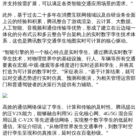
并支持按需扩展，可以满足各类智能交通应用场景的需求。”
此外，基于过去二十多年在消费互联网领域以及自研业务全面
上云的经验和积累，腾讯整合了游戏渲染、云计算、大数据、
人工智能、音视频和通信传输等优势，形成了建立在云边端一
体化的分布式云和多云整合平台架构上的实时数字孪生技术体
系，这也是腾讯数字交通孪生地图实时可计算的核心驱动。
“智能引擎的另一个核心特点是实时孪生。通过腾讯实时数字
孪生技术，对物理世界中的基础设施、行人、车辆等所有交通
要素在宏观-中观-微观等多维度进行实时还原和孪生，并将其
打造为可计算的数字时空。”宋征表示，“基于计算结果，就可
以对交通态势进行实时仿真、预测和推演，为相关管理运营部
门和普通驾驶者的决策行为提供有力辅助。”
高效的通信网络保证了孪生、计算和传输的及时性。腾讯提出
的泛V2X能力，能够融合利用5G 云化核心网、4G/5G 混合应
用以及 C-V2X 等先进通信网络，实现整个数字孪生的低延时
通信。宋征介绍说，“从物理世界发生交通事件，到数字时空
进行孪生呈现和仿真推演，延时仅在百毫秒级。”