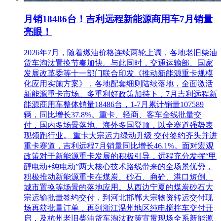
月销18486台！吉利远程新能源商用车7月销量
亮眼！
2026年7月，随着燃油价格连续两轮上调，各地老旧柴油
货车淘汰置换节奏加快。与此同时，交通运输部、国家
发展改革委等十一部门联合印发《推动新能源重卡规模
化应用实施方案》，各地配套细则陆续落地，全面激活
新能源重卡市场。多重利好政策加持下，7月吉利远程新
能源商用车整体销量18486台，1-7月累计销量107589
辆，同比增长37.8%。重卡、轻商、客车全线批量交
付，国内多场景落地、海外多国登顶，以全赛道强势表
现领跑行业。 重卡大宗运力绿动升级 交付签约齐头并进
重卡赛道，吉利远程7月销量同比增长46.1%。面对宏观
政策对于新能源重卡发展的积极引导，远程充分发挥“甲
醇电动+纯电动”两大核心技术路线带来的全场景优势，
积极推动新能源重卡在煤炭、砂石、商砼、港口短倒、
城市置换等场景的落地应用。从西边宁夏的煤炭砂石大
宗运输批量签约交付，到河北邯郸大宗物资转运交付现
场再获批量订单，再到浙江温州地区纯电搅拌车交付开
启，及杭州老旧柴油货车淘汰政策宣贯现场全系新能源