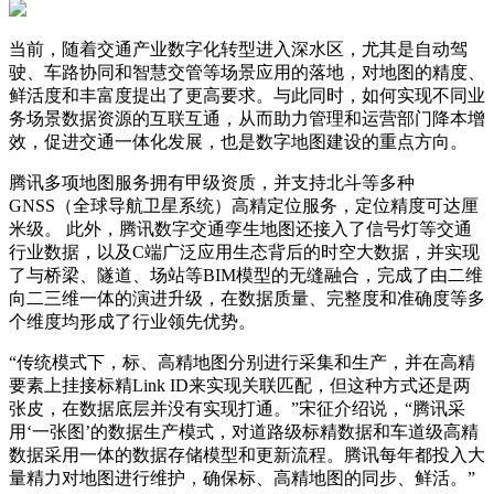
当前，随着交通产业数字化转型进入深水区，尤其是自动驾
驶、车路协同和智慧交管等场景应用的落地，对地图的精度、
鲜活度和丰富度提出了更高要求。与此同时，如何实现不同业
务场景数据资源的互联互通，从而助力管理和运营部门降本增
效，促进交通一体化发展，也是数字地图建设的重点方向。
腾讯多项地图服务拥有甲级资质，并支持北斗等多种
GNSS（全球导航卫星系统）高精定位服务，定位精度可达厘
米级。 此外，腾讯数字交通孪生地图还接入了信号灯等交通
行业数据，以及C端广泛应用生态背后的时空大数据，并实现
了与桥梁、隧道、场站等BIM模型的无缝融合，完成了由二维
向二三维一体的演进升级，在数据质量、完整度和准确度等多
个维度均形成了行业领先优势。
“传统模式下，标、高精地图分别进行采集和生产，并在高精
要素上挂接标精Link ID来实现关联匹配，但这种方式还是两
张皮，在数据底层并没有实现打通。”宋征介绍说，“腾讯采
用‘一张图’的数据生产模式，对道路级标精数据和车道级高精
数据采用一体的数据存储模型和更新流程。腾讯每年都投入大
量精力对地图进行维护，确保标、高精地图的同步、鲜活。”