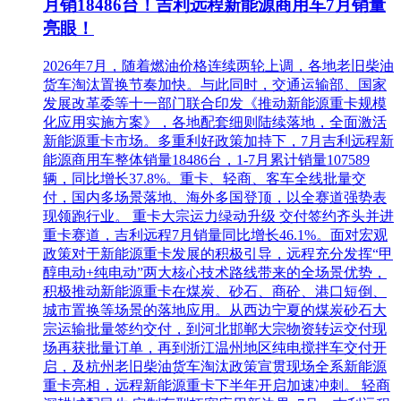
月销18486台！吉利远程新能源商用车7月销量
亮眼！
2026年7月，随着燃油价格连续两轮上调，各地老旧柴油
货车淘汰置换节奏加快。与此同时，交通运输部、国家
发展改革委等十一部门联合印发《推动新能源重卡规模
化应用实施方案》，各地配套细则陆续落地，全面激活
新能源重卡市场。多重利好政策加持下，7月吉利远程新
能源商用车整体销量18486台，1-7月累计销量107589
辆，同比增长37.8%。重卡、轻商、客车全线批量交
付，国内多场景落地、海外多国登顶，以全赛道强势表
现领跑行业。 重卡大宗运力绿动升级 交付签约齐头并进
重卡赛道，吉利远程7月销量同比增长46.1%。面对宏观
政策对于新能源重卡发展的积极引导，远程充分发挥“甲
醇电动+纯电动”两大核心技术路线带来的全场景优势，
积极推动新能源重卡在煤炭、砂石、商砼、港口短倒、
城市置换等场景的落地应用。从西边宁夏的煤炭砂石大
宗运输批量签约交付，到河北邯郸大宗物资转运交付现
场再获批量订单，再到浙江温州地区纯电搅拌车交付开
启，及杭州老旧柴油货车淘汰政策宣贯现场全系新能源
重卡亮相，远程新能源重卡下半年开启加速冲刺。 轻商