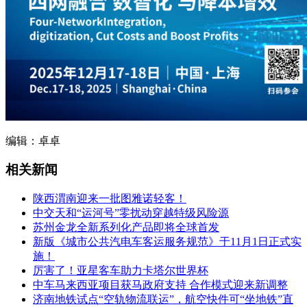
编辑：卓卓
相关新闻
陕西渭南迎来一批图雅诺轻客！
中交天和“运河号”零扰动穿越特级风险源
苏州金龙全新系列化产品即将全球首发
新版《城市公共汽电车客运服务规范》于11月1日正式实
施！
厉害了！亚星客车助力卡塔尔世界杯
中车马来西亚项目获马政府支持 合作模式迎来新调整
济南地铁试点“空轨物流联运”，航空快件可“坐地铁”直