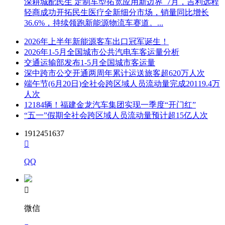
深耕城配民生 定制车型拓宽应用新边界 7月，吉利远程
轻商成功开拓民生医疗全新细分市场，销量同比增长
36.6%，持续领跑新能源物流车赛道。...
2026年上半年新能源客车出口冠军诞生！
2026年1-5月全国城市公共汽电车客运量分析
交通运输部发布1-5月全国城市客运量
深中跨市公交开通两周年累计运送旅客超620万人次
端午节(6月20日)全社会跨区域人员流动量完成20119.4万
人次
12184辆！福建金龙汽车集团实现一季度“开门红”
“五一”假期全社会跨区域人员流动量预计超15亿人次
1912451637

QQ

微信