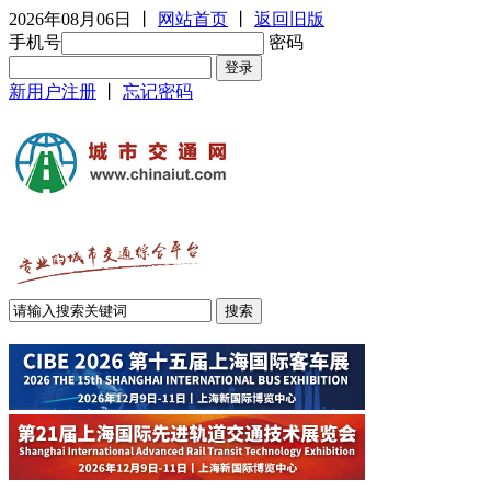
2026年08月06日
丨
网站首页
丨
返回旧版
手机号
密码
新用户注册
丨
忘记密码