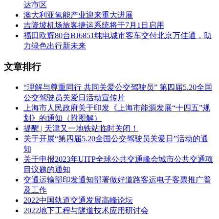
达市区
澳大利亚氢能产业迎来重大进展
吉隆坡机场旅客捷运系统将于7月1日启用
福田欧辉80台BJ6851纯电城市客车交付北京万佳通，助
力绿色出行新未来
文章排行
“理解与尊重同行 共同关爱公交驾驶员” 第四届5.20全国
公交驾驶员关爱日活动宣传片
上海市人民政府关于印发《上海市能源发展“十四五”规
划》的通知（附图解）
提醒 | 天津又一地铁站临时关闭！
关于开展“第四届5.20全国公交驾驶员关爱日”活动的通
知
关于申报2023年UITP全球公共交通峰会城市公共交通项
目议题的通知
交通运输部印发通知部署做好道路客运电子客票推广普
及工作
2022中国轨道交通发展高峰论坛
2022地下工程与隧道技术应用研讨会