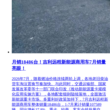
月销18486台！吉利远程新能源商用车7月销量
亮眼！
2026年7月，随着燃油价格连续两轮上调，各地老旧柴油
货车淘汰置换节奏加快。与此同时，交通运输部、国家
发展改革委等十一部门联合印发《推动新能源重卡规模
化应用实施方案》，各地配套细则陆续落地，全面激活
新能源重卡市场。多重利好政策加持下，7月吉利远程新
能源商用车整体销量18486台，1-7月累计销量107589
辆，同比增长37.8%。重卡、轻商、客车全线批量交