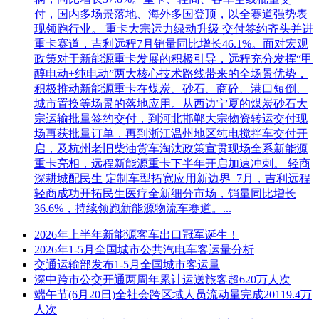
付，国内多场景落地、海外多国登顶，以全赛道强势表
现领跑行业。 重卡大宗运力绿动升级 交付签约齐头并进
重卡赛道，吉利远程7月销量同比增长46.1%。面对宏观
政策对于新能源重卡发展的积极引导，远程充分发挥“甲
醇电动+纯电动”两大核心技术路线带来的全场景优势，
积极推动新能源重卡在煤炭、砂石、商砼、港口短倒、
城市置换等场景的落地应用。从西边宁夏的煤炭砂石大
宗运输批量签约交付，到河北邯郸大宗物资转运交付现
场再获批量订单，再到浙江温州地区纯电搅拌车交付开
启，及杭州老旧柴油货车淘汰政策宣贯现场全系新能源
重卡亮相，远程新能源重卡下半年开启加速冲刺。 轻商
深耕城配民生 定制车型拓宽应用新边界 7月，吉利远程
轻商成功开拓民生医疗全新细分市场，销量同比增长
36.6%，持续领跑新能源物流车赛道。...
2026年上半年新能源客车出口冠军诞生！
2026年1-5月全国城市公共汽电车客运量分析
交通运输部发布1-5月全国城市客运量
深中跨市公交开通两周年累计运送旅客超620万人次
端午节(6月20日)全社会跨区域人员流动量完成20119.4万
人次