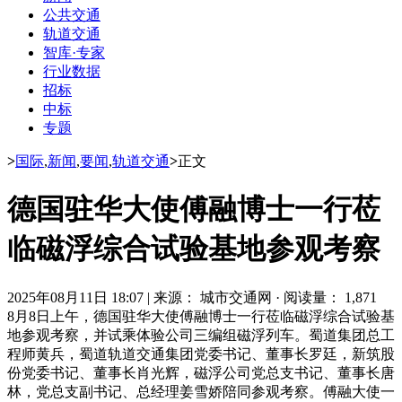
公共交通
轨道交通
智库·专家
行业数据
招标
中标
专题
>
国际
,
新闻
,
要闻
,
轨道交通
>
正文
德国驻华大使傅融博士一行莅
临磁浮综合试验基地参观考察
2025年08月11日 18:07
|
来源： 城市交通网
·
阅读量： 1,871
8月8日上午，德国驻华大使傅融博士一行莅临磁浮综合试验基
地参观考察，并试乘体验公司三编组磁浮列车。蜀道集团总工
程师黄兵，蜀道轨道交通集团党委书记、董事长罗廷，新筑股
份党委书记、董事长肖光辉，
磁浮
公司党总支书记、董事长唐
林，党总支副书记、总经理姜雪娇陪同参观考察。傅融大使一