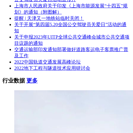
上海市人民政府关于印发《上海市能源发展“十四五”规
划》的通知（附图解）
提醒 | 天津又一地铁站临时关闭！
关于开展“第四届5.20全国公交驾驶员关爱日”活动的通
知
关于申报2023年UITP全球公共交通峰会城市公共交通项
目议题的通知
交通运输部印发通知部署做好道路客运电子客票推广普
及工作
2022中国轨道交通发展高峰论坛
2022地下工程与隧道技术应用研讨会
行业数据
更多