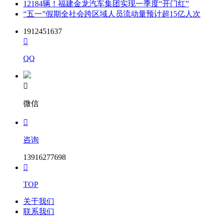
12184辆！福建金龙汽车集团实现一季度“开门红”
“五一”假期全社会跨区域人员流动量预计超15亿人次
1912451637

QQ

微信

咨询
13916277698

TOP
关于我们
联系我们