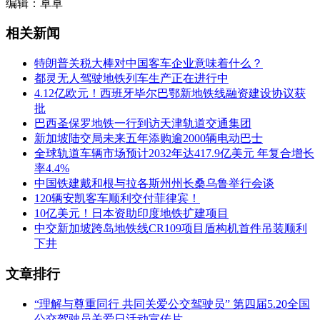
编辑：卓卓
相关新闻
特朗普关税大棒对中国客车企业意味着什么？
都灵无人驾驶地铁列车生产正在进行中
4.12亿欧元！西班牙毕尔巴鄂新地铁线融资建设协议获
批
巴西圣保罗地铁一行到访天津轨道交通集团
新加坡陆交局未来五年添购逾2000辆电动巴士
全球轨道车辆市场预计2032年达417.9亿美元 年复合增长
率4.4%
中国铁建戴和根与拉各斯州州长桑乌鲁举行会谈
120辆安凯客车顺利交付菲律宾！
10亿美元！日本资助印度地铁扩建项目
中交新加坡跨岛地铁线CR109项目盾构机首件吊装顺利
下井
文章排行
“理解与尊重同行 共同关爱公交驾驶员” 第四届5.20全国
公交驾驶员关爱日活动宣传片