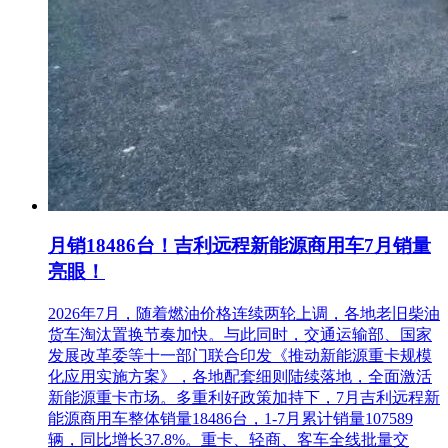
月销18486台！吉利远程新能源商用车7月销量
亮眼！
2026年7月，随着燃油价格连续两轮上调，各地老旧柴油
货车淘汰置换节奏加快。与此同时，交通运输部、国家
发展改革委等十一部门联合印发《推动新能源重卡规模
化应用实施方案》，各地配套细则陆续落地，全面激活
新能源重卡市场。多重利好政策加持下，7月吉利远程新
能源商用车整体销量18486台，1-7月累计销量107589
辆，同比增长37.8%。重卡、轻商、客车全线批量交