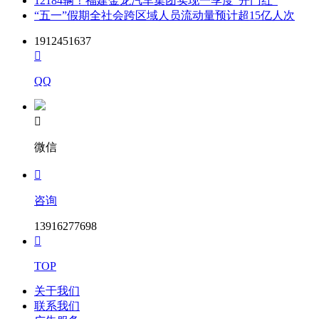
12184辆！福建金龙汽车集团实现一季度“开门红”
“五一”假期全社会跨区域人员流动量预计超15亿人次
1912451637

QQ

微信

咨询
13916277698

TOP
关于我们
联系我们