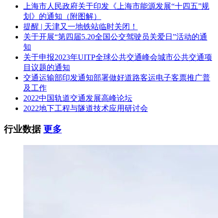
上海市人民政府关于印发《上海市能源发展“十四五”规
划》的通知（附图解）
提醒 | 天津又一地铁站临时关闭！
关于开展“第四届5.20全国公交驾驶员关爱日”活动的通
知
关于申报2023年UITP全球公共交通峰会城市公共交通项
目议题的通知
交通运输部印发通知部署做好道路客运电子客票推广普
及工作
2022中国轨道交通发展高峰论坛
2022地下工程与隧道技术应用研讨会
行业数据
更多