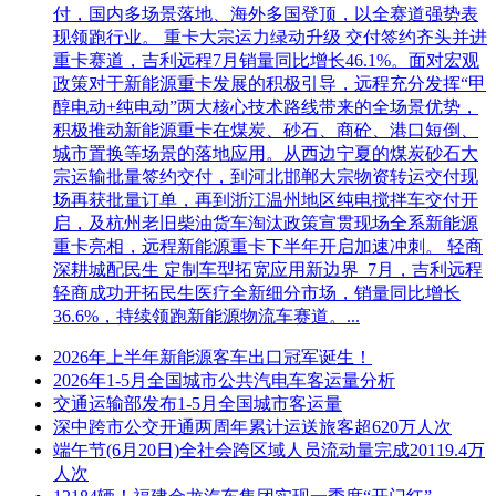
付，国内多场景落地、海外多国登顶，以全赛道强势表
现领跑行业。 重卡大宗运力绿动升级 交付签约齐头并进
重卡赛道，吉利远程7月销量同比增长46.1%。面对宏观
政策对于新能源重卡发展的积极引导，远程充分发挥“甲
醇电动+纯电动”两大核心技术路线带来的全场景优势，
积极推动新能源重卡在煤炭、砂石、商砼、港口短倒、
城市置换等场景的落地应用。从西边宁夏的煤炭砂石大
宗运输批量签约交付，到河北邯郸大宗物资转运交付现
场再获批量订单，再到浙江温州地区纯电搅拌车交付开
启，及杭州老旧柴油货车淘汰政策宣贯现场全系新能源
重卡亮相，远程新能源重卡下半年开启加速冲刺。 轻商
深耕城配民生 定制车型拓宽应用新边界 7月，吉利远程
轻商成功开拓民生医疗全新细分市场，销量同比增长
36.6%，持续领跑新能源物流车赛道。...
2026年上半年新能源客车出口冠军诞生！
2026年1-5月全国城市公共汽电车客运量分析
交通运输部发布1-5月全国城市客运量
深中跨市公交开通两周年累计运送旅客超620万人次
端午节(6月20日)全社会跨区域人员流动量完成20119.4万
人次