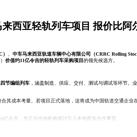
马来西亚轻轨列车项目 报价比阿尔
C）
、
中车马来西亚轨道车辆中心有限公司（CRRC Rolling Stock Cent
d）
价值约11亿令吉的轻轨列车采购项目
的领先候选方。
6组四节编组列车
，涵盖制造、供应、交付、测试与调试等环节。业内
方案更符合其成本考量。若项目正式落地，这将成为中国轨道交通企
约4亿令吉，并正与当地机构探讨引入本地股东合作事宜。
轨道交通合作迈向更高层次。