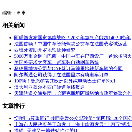
相关推荐：
轨道交通展展位预订
轨道交通展免费报名参观
编辑：卓卓
相关推荐：
中国轨道交通发展高峰论坛免费参会报名
相关新闻
阿联酋发布国家氢能战略！2031年氢气产能超140万吨/年
法国首辆！中国中车智能驾驶公交车在法国载客试运营
西班牙资助开罗地铁延伸研究
5000万重金砸向巴西！中国中车在巴西设厂，首轮招聘
美国将要求大客车、货车装自动刹车系统
马德里地铁公司与CAF签订马德里地铁新车辆的合同
阿尔斯通公司获得了在法国里尔有轨电车订单
100辆！曼恩签署其欧洲以外纯电动巴士订单No.1
澳大利亚墨尔本西门隧道单线贯通
天津轨道交通集团与哈萨克斯坦阿斯塔纳市政府签署合作
文章排行
“理解与尊重同行 共同关爱公交驾驶员” 第四届5.20全
上海市人民政府关于印发《上海市能源发展“十四五”规
提醒 | 天津又一地铁站临时关闭！