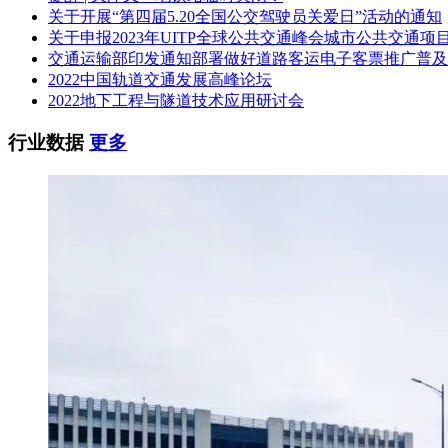
关于开展“第四届5.20全国公交驾驶员关爱日”活动的通知
关于申报2023年UITP全球公共交通峰会城市公共交通项
交通运输部印发通知部署做好道路客运电子客票推广普及
2022中国轨道交通发展高峰论坛
2022地下工程与隧道技术应用研讨会
行业数据
更多