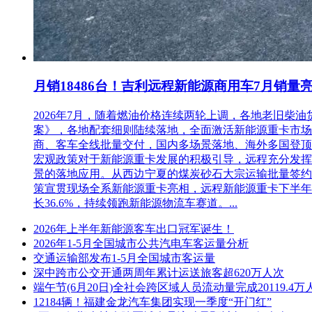
月销18486台！吉利远程新能源商用车7月销量
2026年7月，随着燃油价格连续两轮上调，各地老旧
案》，各地配套细则陆续落地，全面激活新能源重卡市场。多重
商、客车全线批量交付，国内多场景落地、海外多国登顶，
宏观政策对于新能源重卡发展的积极引导，远程充分发挥
景的落地应用。从西边宁夏的煤炭砂石大宗运输批量签约
策宣贯现场全系新能源重卡亮相，远程新能源重卡下半年
长36.6%，持续领跑新能源物流车赛道。...
2026年上半年新能源客车出口冠军诞生！
2026年1-5月全国城市公共汽电车客运量分析
交通运输部发布1-5月全国城市客运量
深中跨市公交开通两周年累计运送旅客超620万人次
端午节(6月20日)全社会跨区域人员流动量完成20119.4万
12184辆！福建金龙汽车集团实现一季度“开门红”