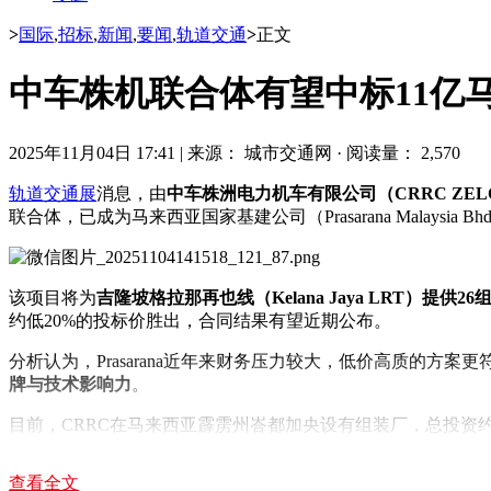
>
国际
,
招标
,
新闻
,
要闻
,
轨道交通
>
正文
中车株机联合体有望中标11亿
2025年11月04日 17:41
|
来源： 城市交通网
·
阅读量： 2,570
轨道交通展
消息，由
中车株洲电力机车有限公司（CRRC ZEL
联合体，已成为马来西亚国家基建公司（Prasarana Malaysia Bh
该项目将为
吉隆坡格拉那再也线（Kelana Jaya LRT）提供2
约低20%的投标价胜出，合同结果有望近期公布。
分析认为，Prasarana近年来财务压力较大，低价高质的
牌与技术影响力
。
目前，CRRC在马来西亚霹雳州峇都加央设有组装厂，总投资
此次项目的推进，预计将带动当地轨道产业链发展，促进中马
查看全文