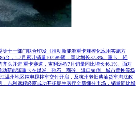
革委等十一部门联合印发《推动新能源重卡规模化应用实施方
1-7月累计销量107589辆，同比增长37.8%。重卡、轻
头并进 重卡赛道，吉利远程7月销量同比增长46.1%。面对
推动新能源重卡在煤炭、砂石、商砼、港口短倒、城市置换等场
江温州地区纯电搅拌车交付开启，及杭州老旧柴油货车淘汰政
7月，吉利远程轻商成功开拓民生医疗全新细分市场，销量同比增