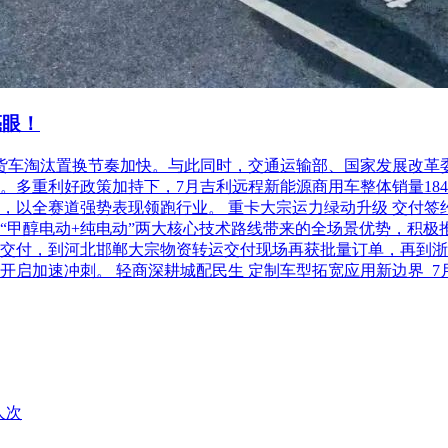
亮眼！
柴油货车淘汰置换节奏加快。与此同时，交通运输部、国家发展改
利好政策加持下，7月吉利远程新能源商用车整体销量18486台，
以全赛道强势表现领跑行业。 重卡大宗运力绿动升级 交付签约齐
“甲醇电动+纯电动”两大核心技术路线带来的全场景优势，积极
交付，到河北邯郸大宗物资转运交付现场再获批量订单，再到浙
开启加速冲刺。 轻商深耕城配民生 定制车型拓宽应用新边界 
人次