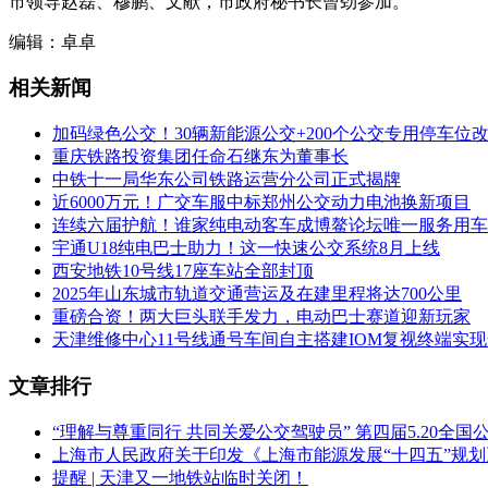
市领导赵磊、穆鹏、文献，市政府秘书长曾劲参加。
编辑：卓卓
相关新闻
加码绿色公交！30辆新能源公交+200个公交专用停车位
重庆铁路投资集团任命石继东为董事长
中铁十一局华东公司铁路运营分公司正式揭牌
近6000万元！广交车服中标郑州公交动力电池换新项目
连续六届护航！谁家纯电动客车成博鳌论坛唯一服务用车
宇通U18纯电巴士助力！这一快速公交系统8月上线
西安地铁10号线17座车站全部封顶
2025年山东城市轨道交通营运及在建里程将达700公里
重磅合资！两大巨头联手发力，电动巴士赛道迎新玩家
天津维修中心11号线通号车间自主搭建IOM复视终端实
文章排行
“理解与尊重同行 共同关爱公交驾驶员” 第四届5.20全
上海市人民政府关于印发《上海市能源发展“十四五”规
提醒 | 天津又一地铁站临时关闭！