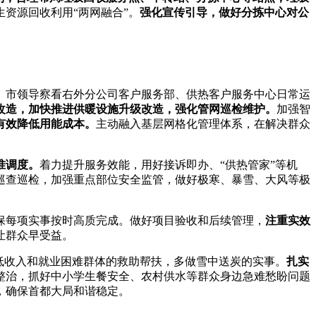
资源回收利用“两网融合”。
强化宣传引导，做好
分拣中心
对公
。市领导察看右外分公司客户服务部、供热客户服务中心日常运
区改造，加快推进供暖设施升级改造，强化管网巡检维护。
加强智
有效降低用能成本。
主动融入基层网格化管理体系，在解决群众
准调度。
着力提升服务效能，用好接诉即办、“供热管家”等机
巡查巡检，加强重点部位安全监管，做好极寒、暴雪、大风等极
保每项实事按时高质完成。做好项目验收和后续管理，
注重实效
让群众早受益。
低收入和就业困难群体的救助帮扶，多做雪中送炭的实事。
扎实
整治，抓好中小学生餐安全、农村供水等群众身边急难愁盼问题
，确保首都大局和谐稳定。