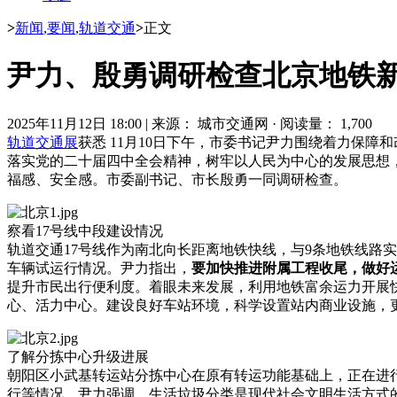
>
新闻
,
要闻
,
轨道交通
>
正文
尹力、殷勇调研检查北京地铁
2025年11月12日 18:00
|
来源： 城市交通网
·
阅读量： 1,700
轨道交通展
获悉 11月10日下午，市委书记尹力围绕着力保
落实党的二十届四中全会精神，树牢以人民为中心的发展思想，
福感、安全感。市委副书记、市长殷勇一同调研检查。
察看17号线中段建设情况
轨道交通17号线作为南北向长距离地铁快线，与9条地铁线路
车辆试运行情况。尹力指出，
要加快推进附属工程收尾，做好
提升市民出行便利度。着眼未来发展，利用地铁富余运力开展
心、活力中心。建设良好车站环境，科学设置站内商业设施，
了解分拣中心升级进展
朝阳区小武基转运站分拣中心在原有转运功能基础上，正在进
行等情况。尹力强调，生活垃圾分类是现代社会文明生活方式的