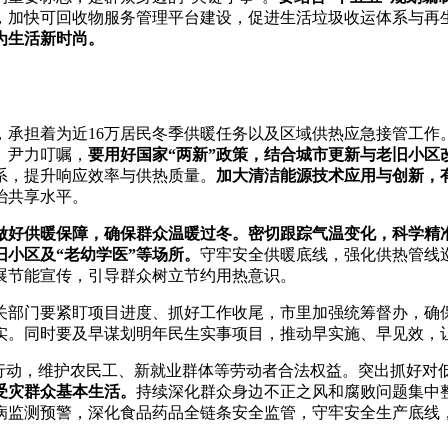
，加快可回收物服务管理平台建设，促进生活垃圾收运体系与再生
为生活新时尚。
，承担着为近16万居民冬季供暖任务以及区域供热应急接管工作
。尹力叮嘱，
要用好国家“两新”政策，结合城市更新与老旧小
系，提升响应效率与供热质量。
加大清洁能源技术应用与创新，
治共享水平。
做好供暖保障，确保群众温暖过冬。
密切跟踪气温变化，科学精
旧小区及“老幼学医”等场所。
守牢安全供暖底线，强化供热管线
展节能宣传，引导群众树立节约用热意识。
关部门要紧盯项目进度、抓好工作收尾，市里加强统筹督办，确
实。同时要及早谋划明年民生实事项目，推动早实施、早见效，
季行动，维护农民工、新就业群体等劳动者合法权益。突出抓好对
受灾群众基本生活。
持续深化群众身边不正之风和腐败问题集中
病监测预警，深化食品药品全链条安全监管，守牢安全生产底线