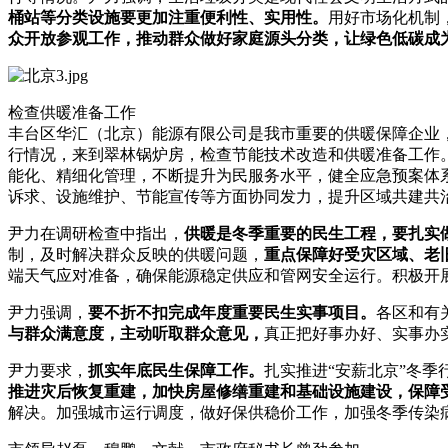
桶站等分类设施要更加注重便利性、实用性。
用好市场化机制
众开放参观工作，推动群众做好家庭源头分类，让绿色低碳成
检查供暖准备工作
丰台区华汇（北京）能源有限公司是我市重要的供暖保障企业
行情况，来到翠林锅炉房，检查节能技术改造和供暖准备工作
能化、精细化管理，不断提升为民服务水平，健全应急预案体
诉求、设施维护、节能宣传等方面协同发力，提升区域共建共
尹力在调研检查中指出，
供暖是冬季重要的民生工程，要扎实
制，及时解决群众反映的供暖问题，
重点保障好受灾区域、老
端天气应对准备，确保能源稳定供应和管网安全运行。积极开
尹力强调，
要不折不扣完成年度重要民生实事项目。
各区和有
与群众满意度，主动听取群众意见，
真正把好事办好、实事办
尹力要求，
抓实年底民生保障工作。
扎实推进“安薪北京”冬
推进灾后恢复重建，加快房屋修缮重建和基础设施建设，保障
解决。加强城市运行调度，做好保供稳价工作，加强冬季传染