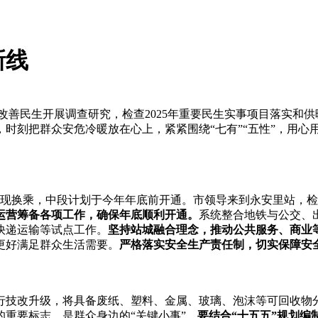
新线
障和改善民生开展调查研究，检查2025年重要民生实事项目落实
时刻把群众安危冷暖放在心上，紧紧围绕“七有”“五性”，用心
实现换乘，中段计划于今年年底前开通。市领导来到永安里站，
运营筹备各项工作，确保年底顺利开通。
系统整合地铁与公交、
快递运输等试点工作。
坚持站城融合理念，推动公共服务、商业
更好满足群众生活需要。
严格落实安全生产责任制，切实保障安
行技改升级，将具备废纸、塑料、金属、玻璃、泡沫等可回收物
重要标志，是群众身边的“关键小事”。
要结合“十五五”规划