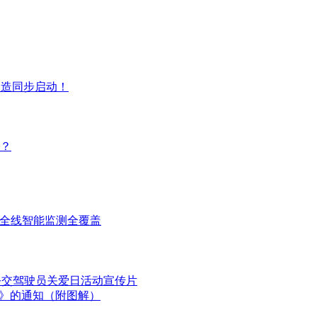
改造同步启动！
？
现全线智能监测全覆盖
国公交驾驶员关爱日活动宣传片
划》的通知（附图解）