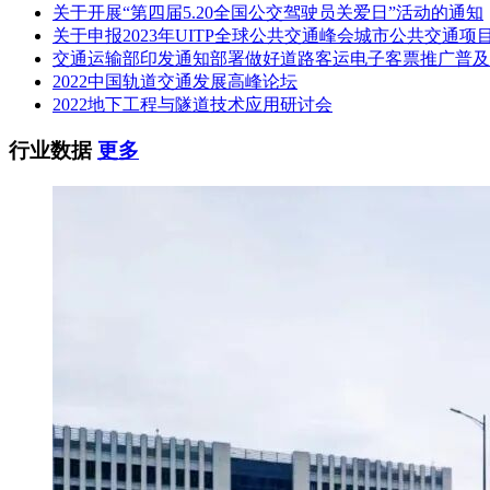
关于开展“第四届5.20全国公交驾驶员关爱日”活动的通知
关于申报2023年UITP全球公共交通峰会城市公共交通项
交通运输部印发通知部署做好道路客运电子客票推广普及
2022中国轨道交通发展高峰论坛
2022地下工程与隧道技术应用研讨会
行业数据
更多