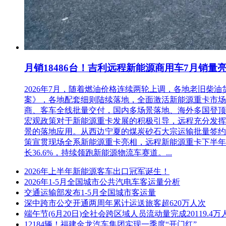
月销18486台！吉利远程新能源商用车7月销量
2026年7月，随着燃油价格连续两轮上调，各地老旧
案》，各地配套细则陆续落地，全面激活新能源重卡市场。多重
商、客车全线批量交付，国内多场景落地、海外多国登顶，
宏观政策对于新能源重卡发展的积极引导，远程充分发挥
景的落地应用。从西边宁夏的煤炭砂石大宗运输批量签约
策宣贯现场全系新能源重卡亮相，远程新能源重卡下半年
长36.6%，持续领跑新能源物流车赛道。...
2026年上半年新能源客车出口冠军诞生！
2026年1-5月全国城市公共汽电车客运量分析
交通运输部发布1-5月全国城市客运量
深中跨市公交开通两周年累计运送旅客超620万人次
端午节(6月20日)全社会跨区域人员流动量完成20119.4万
12184辆！福建金龙汽车集团实现一季度“开门红”