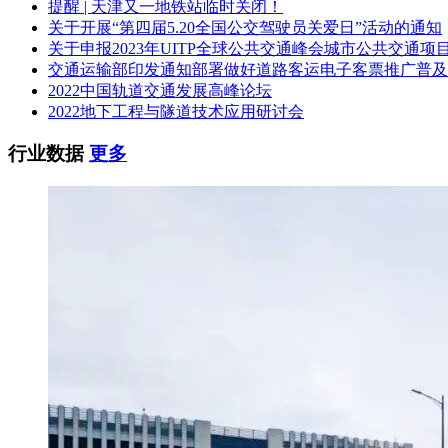
提醒 | 天津又一地铁站临时关闭！
关于开展“第四届5.20全国公交驾驶员关爱日”活动的通知
关于申报2023年UITP全球公共交通峰会城市公共交通项
交通运输部印发通知部署做好道路客运电子客票推广普及
2022中国轨道交通发展高峰论坛
2022地下工程与隧道技术应用研讨会
行业数据
更多