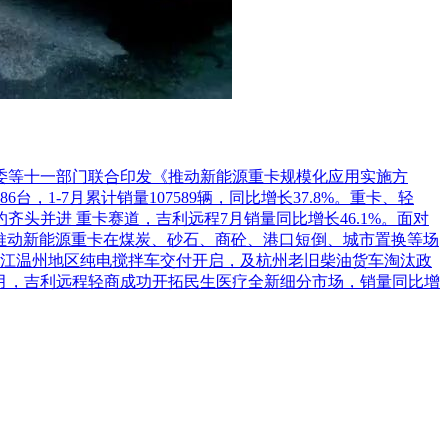
革委等十一部门联合印发《推动新能源重卡规模化应用实施方
1-7月累计销量107589辆，同比增长37.8%。重卡、轻
头并进 重卡赛道，吉利远程7月销量同比增长46.1%。面对
推动新能源重卡在煤炭、砂石、商砼、港口短倒、城市置换等场
江温州地区纯电搅拌车交付开启，及杭州老旧柴油货车淘汰政
7月，吉利远程轻商成功开拓民生医疗全新细分市场，销量同比增