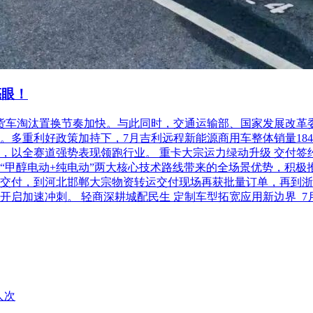
亮眼！
柴油货车淘汰置换节奏加快。与此同时，交通运输部、国家发展改
利好政策加持下，7月吉利远程新能源商用车整体销量18486台，
以全赛道强势表现领跑行业。 重卡大宗运力绿动升级 交付签约齐
“甲醇电动+纯电动”两大核心技术路线带来的全场景优势，积极
交付，到河北邯郸大宗物资转运交付现场再获批量订单，再到浙
开启加速冲刺。 轻商深耕城配民生 定制车型拓宽应用新边界 
人次