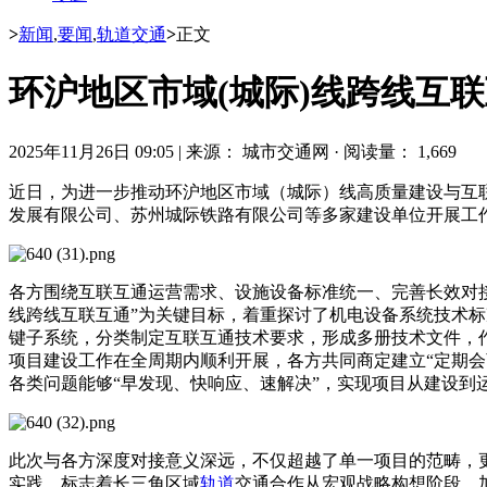
>
新闻
,
要闻
,
轨道交通
>
正文
环沪地区市域(城际)线跨线互
2025年11月26日 09:05
|
来源： 城市交通网
·
阅读量： 1,669
近日，为进一步推动环沪地区市域（城际）线高质量建设与互
发展有限公司、苏州城际铁路有限公司等多家建设单位开展工
各方围绕互联互通运营需求、设施设备标准统一、完善长效对
线跨线互联互通”为关键目标，着重探讨了机电设备系统技术
键子系统，分类制定互联互通技术要求，形成多册技术文件，
项目建设工作在全周期内顺利开展，各方共同商定建立“定期
各类问题能够“早发现、快响应、速解决”，实现项目从建设
此次与各方深度对接意义深远，不仅超越了单一项目的范畴，更
实践，标志着长三角区域
轨道
交通合作从宏观战略构想阶段，