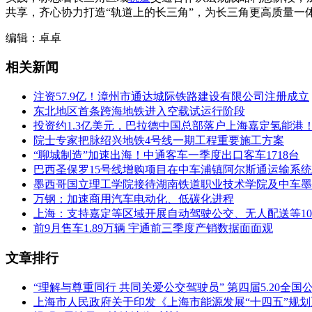
共享，齐心协力打造“轨道上的长三角”，为长三角更高质量一
编辑：卓卓
相关新闻
注资57.9亿！漳州市通达城际铁路建设有限公司注册成立
东北地区首条跨海地铁进入空载试运行阶段
投资约1.3亿美元，巴拉德中国总部落户上海嘉定氢能港
院士专家把脉绍兴地铁4号线一期工程重要施工方案
“聊城制造”加速出海！中通客车一季度出口客车1718台
巴西圣保罗15号线增购项目在中车浦镇阿尔斯通运输系
墨西哥国立理工学院接待湖南铁道职业技术学院及中车墨
万钢：加速商用汽车电动化、低碳化进程
上海：支持嘉定等区域开展自动驾驶公交、无人配送等1
前9月售车1.89万辆 宇通前三季度产销数据面面观
文章排行
“理解与尊重同行 共同关爱公交驾驶员” 第四届5.20全
上海市人民政府关于印发《上海市能源发展“十四五”规