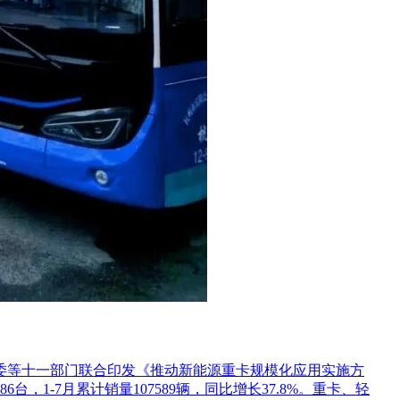
革委等十一部门联合印发《推动新能源重卡规模化应用实施方
1-7月累计销量107589辆，同比增长37.8%。重卡、轻