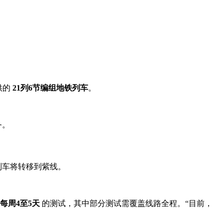
供的
21列6节编组地铁列车
。
务。
列车将转移到紫线
。
每周4至5天
的测试，其中部分测试需覆盖线路全程。“目前，