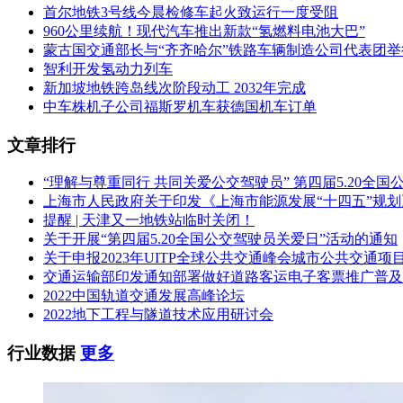
首尔地铁3号线今晨检修车起火致运行一度受阻
960公里续航！现代汽车推出新款“氢燃料电池大巴”
蒙古国交通部长与“齐齐哈尔”铁路车辆制造公司代表团举
智利开发氢动力列车
新加坡地铁跨岛线次阶段动工 2032年完成
中车株机子公司福斯罗机车获德国机车订单
文章排行
“理解与尊重同行 共同关爱公交驾驶员” 第四届5.20全
上海市人民政府关于印发《上海市能源发展“十四五”规
提醒 | 天津又一地铁站临时关闭！
关于开展“第四届5.20全国公交驾驶员关爱日”活动的通知
关于申报2023年UITP全球公共交通峰会城市公共交通项
交通运输部印发通知部署做好道路客运电子客票推广普及
2022中国轨道交通发展高峰论坛
2022地下工程与隧道技术应用研讨会
行业数据
更多