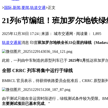
>
国际
,
新闻
,
要闻
,
轨道交通
>
正文
21列6节编组！班加罗尔地铁
2025年12月30日 17:24
|
来源： 城市交通网
·
阅读量： 1,895
轨道交通展
消息 印度
班加罗尔地铁全长33公里的
绿线（Madavara
此前，一列由中车制造的原型列车已于
2025年1月
抵达班加罗
全部 CRRC 列车将集中运行于绿线
BMRCL 官员表示，待获得铁路委员会批准后，CRRC 原型
由于测试只能在非运营时段进行，绿线测试条件较为受限。BM
主要测试项目已基本完成
。”