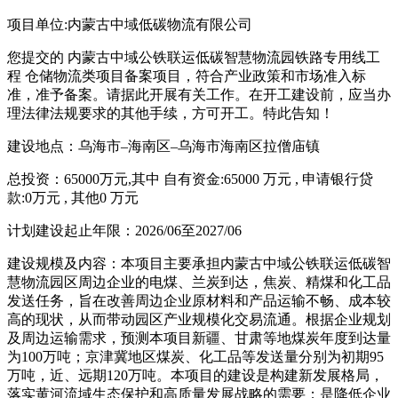
项目单位:内蒙古中域低碳物流有限公司
您提交的 内蒙古中域公铁联运低碳智慧物流园铁路专用线工
程 仓储物流类项目备案项目，符合产业政策和市场准入标
准，准予备案。请据此开展有关工作。在开工建设前，应当办
理法律法规要求的其他手续，方可开工。特此告知！
建设地点：乌海市–海南区–乌海市海南区拉僧庙镇
总投资：65000万元,其中 自有资金:65000 万元 , 申请银行贷
款:0万元 , 其他0 万元
计划建设起止年限：2026/06至2027/06
建设规模及内容：本项目主要承担内蒙古中域公铁联运低碳智
慧物流园区周边企业的电煤、兰炭到达，焦炭、
精煤
和化工品
发送任务，旨在改善周边企业原材料和产品运输不畅、成本较
高的现状，从而带动园区产业规模化交易流通。根据企业规划
及周边运输需求，预测本项目新疆、甘肃等地煤炭年度到达量
为100万吨；京津冀地区煤炭、化工品等发送量分别为初期95
万吨，近、远期120万吨。本项目的建设是构建新发展格局，
落实黄河流域生态保护和高质量发展战略的需要；是降低企业