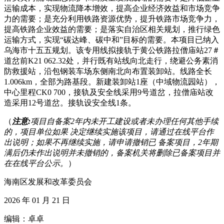
运输成本，实现物流降本增效，提高企业经济效益和市场竞争
力的需要；是充分利用铁路资源优势，提升铁路市场竞争力，
提高铁路企业效益的需要；是落实自治区相关规划，推行绿色
运输方式，实现“碳达峰、碳中和”目标的需要。本项目已纳入
乌海市十五五规划。该专用线拟接轨于黄公铁路拉僧庙站27＃
道岔前K21 062.32处，并行既有站线向北走行，绕避公务素消
防救援站，沿包钢装车场东侧南北向布置装卸站。线路全长
1.006km，全部为路基段。新建装卸站1座（中域物流园站），
中心里程CK0 700，接轨及安全线采用9号道岔，拉僧庙站改
造采用12号道岔。接轨设安全线1条。
（
注意:
项目自备案2年内未开工建设或者未办理任何其他手续
的，项目单位如果 决定继续实施该项目，请通过在线平台作
出说明；如果不再继续实施，请申请撤销已 备案项目，2年期
满后仍未作出说明并未撤销的，备案机关将删除已备案项目并
在在线平台公示。
）
海南区发展和改革委员会
2026 年 01 月 21 日
编辑：卓卓