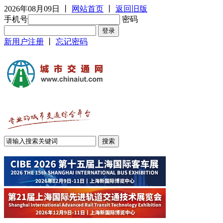
2026年08月09日
丨
网站首页
丨
返回旧版
手机号
密码
新用户注册
丨
忘记密码