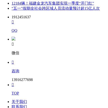
12184辆！福建金龙汽车集团实现一季度“开门红”
“五一”假期全社会跨区域人员流动量预计超15亿人次
1912451637

QQ

微信

咨询
13916277698

TOP
关于我们
联系我们