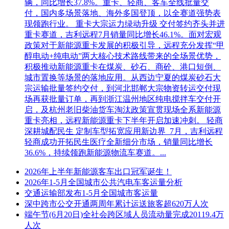
辆，同比增长37.8%。重卡、轻商、客车全线批量交
付，国内多场景落地、海外多国登顶，以全赛道强势表
现领跑行业。 重卡大宗运力绿动升级 交付签约齐头并进
重卡赛道，吉利远程7月销量同比增长46.1%。面对宏观
政策对于新能源重卡发展的积极引导，远程充分发挥“甲
醇电动+纯电动”两大核心技术路线带来的全场景优势，
积极推动新能源重卡在煤炭、砂石、商砼、港口短倒、
城市置换等场景的落地应用。从西边宁夏的煤炭砂石大
宗运输批量签约交付，到河北邯郸大宗物资转运交付现
场再获批量订单，再到浙江温州地区纯电搅拌车交付开
启，及杭州老旧柴油货车淘汰政策宣贯现场全系新能源
重卡亮相，远程新能源重卡下半年开启加速冲刺。 轻商
深耕城配民生 定制车型拓宽应用新边界 7月，吉利远程
轻商成功开拓民生医疗全新细分市场，销量同比增长
36.6%，持续领跑新能源物流车赛道。...
2026年上半年新能源客车出口冠军诞生！
2026年1-5月全国城市公共汽电车客运量分析
交通运输部发布1-5月全国城市客运量
深中跨市公交开通两周年累计运送旅客超620万人次
端午节(6月20日)全社会跨区域人员流动量完成20119.4万
人次