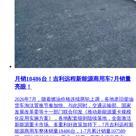
月销18486台！吉利远程新能源商用车7月销量
亮眼！
2026年7月，随着燃油价格连续两轮上调，各地老旧柴油
货车淘汰置换节奏加快。与此同时，交通运输部、国家
发展改革委等十一部门联合印发《推动新能源重卡规模
化应用实施方案》，各地配套细则陆续落地，全面激活
新能源重卡市场。多重利好政策加持下，7月吉利远程新
能源商用车整体销量18486台，1-7月累计销量107589