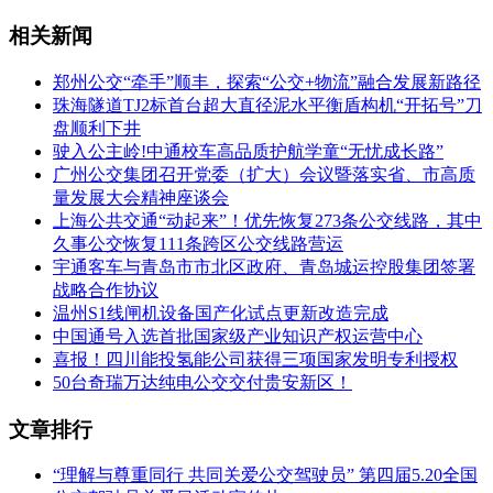
相关新闻
郑州公交“牵手”顺丰，探索“公交+物流”融合发展新路径
珠海隧道TJ2标首台超大直径泥水平衡盾构机“开拓号”刀
盘顺利下井
驶入公主岭!中通校车高品质护航学童“无忧成长路”
广州公交集团召开党委（扩大）会议暨落实省、市高质
量发展大会精神座谈会
上海公共交通“动起来”！优先恢复273条公交线路，其中
久事公交恢复111条跨区公交线路营运
宇通客车与青岛市市北区政府、青岛城运控股集团签署
战略合作协议
温州S1线闸机设备国产化试点更新改造完成
中国通号入选首批国家级产业知识产权运营中心
喜报！四川能投氢能公司获得三项国家发明专利授权
50台奇瑞万达纯电公交交付贵安新区！
文章排行
“理解与尊重同行 共同关爱公交驾驶员” 第四届5.20全国