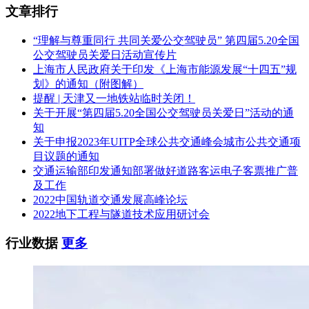
文章排行
“理解与尊重同行 共同关爱公交驾驶员” 第四届5.20全国
公交驾驶员关爱日活动宣传片
上海市人民政府关于印发《上海市能源发展“十四五”规
划》的通知（附图解）
提醒 | 天津又一地铁站临时关闭！
关于开展“第四届5.20全国公交驾驶员关爱日”活动的通
知
关于申报2023年UITP全球公共交通峰会城市公共交通项
目议题的通知
交通运输部印发通知部署做好道路客运电子客票推广普
及工作
2022中国轨道交通发展高峰论坛
2022地下工程与隧道技术应用研讨会
行业数据
更多