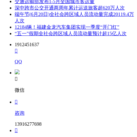
交通运输部发布1-5月全国城市客运量
深中跨市公交开通两周年累计运送旅客超620万人次
端午节(6月20日)全社会跨区域人员流动量完成20119.4万
人次
12184辆！福建金龙汽车集团实现一季度“开门红”
“五一”假期全社会跨区域人员流动量预计超15亿人次
1912451637

QQ

微信

咨询
13916277698
