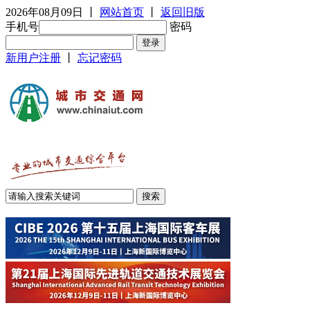
2026年08月09日
丨
网站首页
丨
返回旧版
手机号
密码
新用户注册
丨
忘记密码