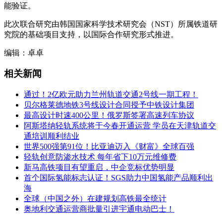
能验证。
此次联合研究由韩国国家科学技术研究会（NST）所属铁道研
究院的基础项目支持，以国际合作研究形式推进。
编辑：卓卓
相关新闻
通过！2亿欧元助力兰州轨道交通2号线一期工程！
贝尔格莱德地铁3号线设计合同授予中铁设计集团
最高设计时速400公里！俄罗斯签署高速列车协议
阿斯塔纳轻轨系统将于今春开通运营 学员在天津轨道交
通培训顺利结业
世界500强第91位！比亚迪迈入《财富》全球百强
轻轨创意防渗水技术 每年省下10万元维修费
新马高铁项目有望重启，中企竞标优势明显
首个国际氢能标志认证！SGS助力中国氢能产品顺利出
海
全球（中国之外）在建规划高铁最全统计
奥地利交通运营商批量引进宇通电动巴士！