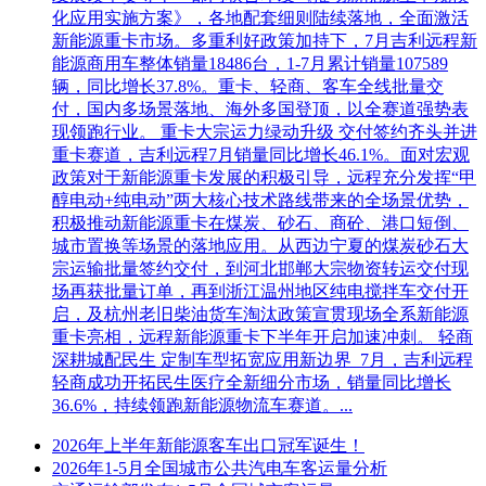
化应用实施方案》，各地配套细则陆续落地，全面激活
新能源重卡市场。多重利好政策加持下，7月吉利远程新
能源商用车整体销量18486台，1-7月累计销量107589
辆，同比增长37.8%。重卡、轻商、客车全线批量交
付，国内多场景落地、海外多国登顶，以全赛道强势表
现领跑行业。 重卡大宗运力绿动升级 交付签约齐头并进
重卡赛道，吉利远程7月销量同比增长46.1%。面对宏观
政策对于新能源重卡发展的积极引导，远程充分发挥“甲
醇电动+纯电动”两大核心技术路线带来的全场景优势，
积极推动新能源重卡在煤炭、砂石、商砼、港口短倒、
城市置换等场景的落地应用。从西边宁夏的煤炭砂石大
宗运输批量签约交付，到河北邯郸大宗物资转运交付现
场再获批量订单，再到浙江温州地区纯电搅拌车交付开
启，及杭州老旧柴油货车淘汰政策宣贯现场全系新能源
重卡亮相，远程新能源重卡下半年开启加速冲刺。 轻商
深耕城配民生 定制车型拓宽应用新边界 7月，吉利远程
轻商成功开拓民生医疗全新细分市场，销量同比增长
36.6%，持续领跑新能源物流车赛道。...
2026年上半年新能源客车出口冠军诞生！
2026年1-5月全国城市公共汽电车客运量分析