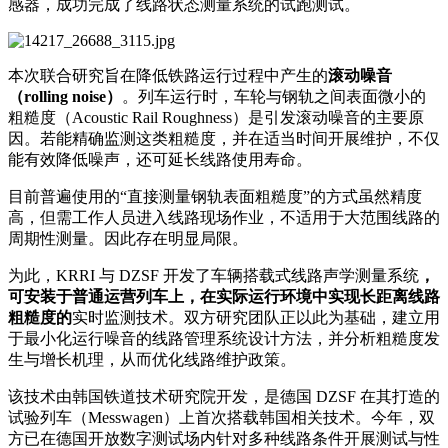
感器，成功完成了线路状态测量系统的试跑测试。
本次联合研究旨在降低铁路运行过程中产生的
滚动噪音
（rolling noise）
。列车运行时，车轮与钢轨之间表面微小的
粗糙度（Acoustic Rail Roughness）是引发滚动噪音的主要原
因。若能精确监测这类粗糙度，并在适当时间开展维护，不仅
能有效降低噪声，还可延长线路使用寿命。
目前普遍使用的“直接测量钢轨表面粗糙度”的方式虽然精度
高，但需工作人员进入线路现场作业，不适用于大范围线路的
周期性测量。因此存在明显局限。
为此，KRRI 与 DZSF 开发了车辆搭载式线路
声学测量
系统
，
可安装于普通运营列车上，在实际运行环境中实现长距离线路
粗糙度的
实时监测技术。双方研究团队正以此为基础，建立用
于最小化运行噪音的线路管理系统设计方法，并分析粗糙度发
生与增长机理，从而优化线路维护政策。
该技术由韩国铁道技术研究院开发，是德国 DZSF 在其打造的
试验列车（Messwagen）上首次搭载韩国相关技术。今年，双
方已在德国开放数字测试场内针对多种线路条件开展测试与性