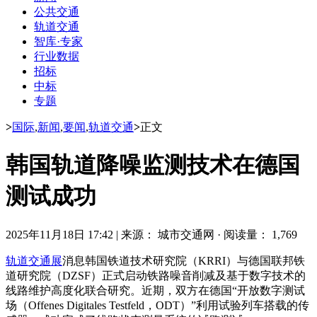
公共交通
轨道交通
智库·专家
行业数据
招标
中标
专题
>
国际
,
新闻
,
要闻
,
轨道交通
>
正文
韩国轨道降噪监测技术在德国
测试成功
2025年11月18日 17:42
|
来源： 城市交通网
·
阅读量： 1,769
轨道交通展
消息韩国铁道技术研究院（KRRI）与德国联邦铁
道研究院（DZSF）正式启动铁路噪音削减及基于数字技术的
线路维护高度化联合研究。近期，双方在德国“开放数字测试
场（Offenes Digitales Testfeld，ODT）”利用试验列车搭载的传