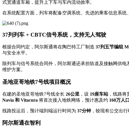
式宽通道车厢，提升上下车与车内流动效率。
在系统配置方面，列车将配备空调系统、先进的乘客信息系统、
37列列车 + CBTC信号系统，支持无人驾驶
根据合同约定，阿尔斯通将在陶巴特工厂制造
37列五节编组 Met
与安全水平。
除列车与信号系统合同外，阿尔斯通还承担轨道及接触网供电
维护方案。
圣地亚哥地铁7号线项目概况
在建的圣地亚哥地铁7号线全长
26公里
，设
19座车站
，线路将
Navia 和 Vitacura
将首次接入地铁网络，预计惠及约
160万人
线路投运后，预计端到端运行时间为
37分钟
，较现有公交出行
阿尔斯通在智利