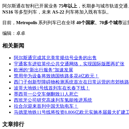
阿尔斯通在智利已开展业务
75年以上
，长期参与城市轨道交通
NS16
等多型列车，未来
AS-22
列车将加入既有车队。
目前，
Metropolis
系列列车已在全球
40个国家、70多个城市
运
编辑：卓卓
相关新闻
阿尔斯通完成其北美常规信号业务的出售
宇通客车进驻英伦公共交通网络，实现国际版图再扩张
欧洲的“新出行服务”加速发展
禁用华为设备将致德国铁路多花4亿欧元！
西门子创新型障碍物检测系统首次在日常运营的市郊铁路
波哥大地铁1号线首列车在长春下线！
墨西哥一公交车侧翻致11人死亡
西班牙公司研究高速列车氢能推进系统
拉合尔迎来首列中国无轨电车！
马德里地铁11号线将投资8.806亿欧元实施本届最大扩建
文章排行