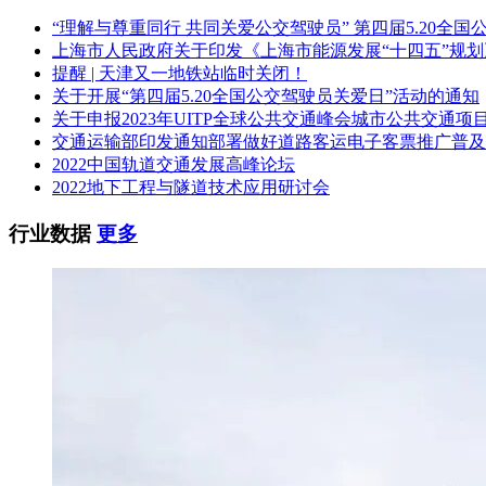
“理解与尊重同行 共同关爱公交驾驶员” 第四届5.20全
上海市人民政府关于印发《上海市能源发展“十四五”规
提醒 | 天津又一地铁站临时关闭！
关于开展“第四届5.20全国公交驾驶员关爱日”活动的通知
关于申报2023年UITP全球公共交通峰会城市公共交通项
交通运输部印发通知部署做好道路客运电子客票推广普及
2022中国轨道交通发展高峰论坛
2022地下工程与隧道技术应用研讨会
行业数据
更多