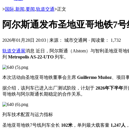
>
国际
,
新闻
,
要闻
,
轨道交通
>
正文
阿尔斯通发布圣地亚哥地铁7号线
2026年01月28日 20:03
|
来源： 城市交通网
·
阅读量： 1,732
轨道交通展
消息 近日，阿尔斯通（Alstom）与智利圣地亚哥地铁
列
Metropolis AS-22-UTO
列车。
本次活动由圣地亚哥地铁董事会主席
Guillermo Muñoz
、项目
据介绍，该列车已进入出厂测试阶段，计划于
2026年下半年
开
哥地铁与阿尔斯通长期稳定的合作关系。
列车技术配置与运力指标
圣地亚哥地铁7号线列车全长
102米
，单列最大载客量
1,247人