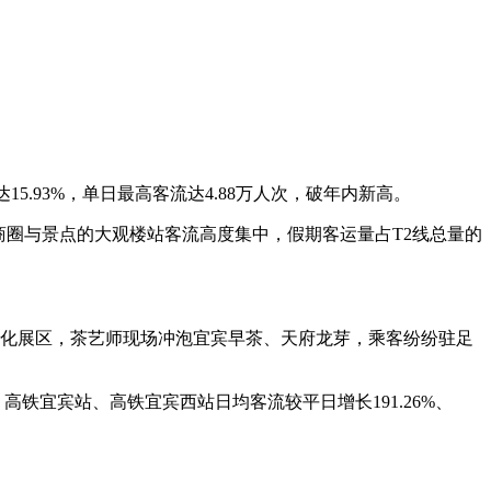
15.93%，单日最高客流达4.88万人次，破年内新高。
商圈与景点的大观楼站客流高度集中，假期客运量占T2线总量的
茶文化展区，茶艺师现场冲泡宜宾早茶、天府龙芽，乘客纷纷驻足
铁宜宾站、高铁宜宾西站日均客流较平日增长191.26%、