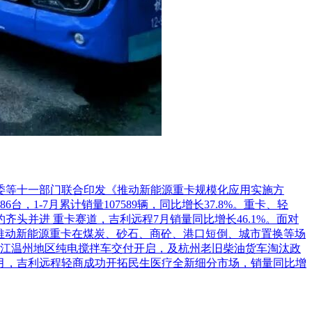
革委等十一部门联合印发《推动新能源重卡规模化应用实施方
1-7月累计销量107589辆，同比增长37.8%。重卡、轻
头并进 重卡赛道，吉利远程7月销量同比增长46.1%。面对
推动新能源重卡在煤炭、砂石、商砼、港口短倒、城市置换等场
江温州地区纯电搅拌车交付开启，及杭州老旧柴油货车淘汰政
7月，吉利远程轻商成功开拓民生医疗全新细分市场，销量同比增