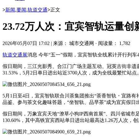
>
新闻
,
要闻
,
轨道交通
>
正文
23.72万人次：宜宾智轨运量
2026年05月07日 17:02
|
来源： 城市交通网
·
阅读量： 1,782
轨道交通展
消息 今年“五一”假期，宜宾智轨全线累计开行列车47
假日期间，三江光影秀、合江门广场主题互动、冠英古街非遗嘉
31.53%，5月2日单日进出站近3700人次，成为全线最繁忙站点
5月1日至4日，宜宾智轨联合川茶集团推出“茶香智轨・宜路
品鉴、参与茶文化趣味答题，“坐智轨、品早茶”成为宜宾假日
假日期间，万象宜宾天地“潦草小狗IP西南首展”、四川省城市
130.60%，其中高铁宜宾西站单日进出站最高达1.26万人次，