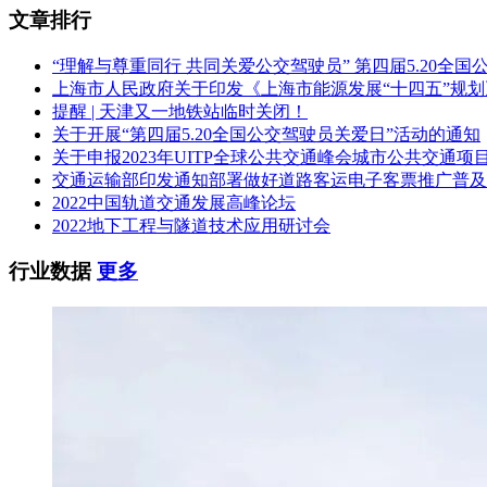
文章排行
“理解与尊重同行 共同关爱公交驾驶员” 第四届5.20全
上海市人民政府关于印发《上海市能源发展“十四五”规
提醒 | 天津又一地铁站临时关闭！
关于开展“第四届5.20全国公交驾驶员关爱日”活动的通知
关于申报2023年UITP全球公共交通峰会城市公共交通项
交通运输部印发通知部署做好道路客运电子客票推广普及
2022中国轨道交通发展高峰论坛
2022地下工程与隧道技术应用研讨会
行业数据
更多