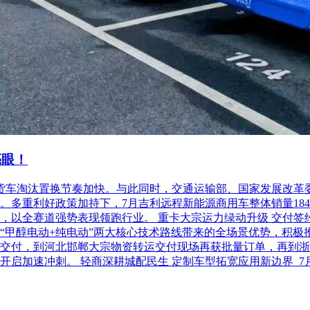
亮眼！
柴油货车淘汰置换节奏加快。与此同时，交通运输部、国家发展改
利好政策加持下，7月吉利远程新能源商用车整体销量18486台，
以全赛道强势表现领跑行业。 重卡大宗运力绿动升级 交付签约齐
“甲醇电动+纯电动”两大核心技术路线带来的全场景优势，积极
交付，到河北邯郸大宗物资转运交付现场再获批量订单，再到浙
开启加速冲刺。 轻商深耕城配民生 定制车型拓宽应用新边界 