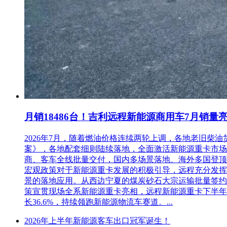
月销18486台！吉利远程新能源商用车7月销量
2026年7月，随着燃油价格连续两轮上调，各地老旧
案》，各地配套细则陆续落地，全面激活新能源重卡市场。多重
商、客车全线批量交付，国内多场景落地、海外多国登顶，
宏观政策对于新能源重卡发展的积极引导，远程充分发挥
景的落地应用。从西边宁夏的煤炭砂石大宗运输批量签约
策宣贯现场全系新能源重卡亮相，远程新能源重卡下半年
长36.6%，持续领跑新能源物流车赛道。...
2026年上半年新能源客车出口冠军诞生！