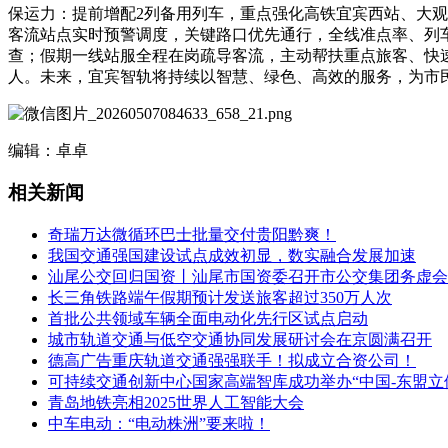
保运力：提前增配2列备用列车，重点强化高铁宜宾西站、大观
客流站点实时预警调度，关键路口优先通行，全线准点率、列
查；假期一线站服全程在岗疏导客流，主动帮扶重点旅客、快
人。未来，宜宾智轨将持续以智慧、绿色、高效的服务，为市
编辑：卓卓
相关新闻
奇瑞万达微循环巴士批量交付贵阳黔爽！
我国交通强国建设试点成效初显，数实融合发展加速
汕尾公交回归国资丨汕尾市国资委召开市公交集团务虚会
长三角铁路端午假期预计发送旅客超过350万人次
首批公共领域车辆全面电动化先行区试点启动
城市轨道交通与低空交通协同发展研讨会在京圆满召开
德高广告重庆轨道交通强强联手！拟成立合资公司！
可持续交通创新中心国家高端智库成功举办“中国-东盟立
青岛地铁亮相2025世界人工智能大会
中车电动：“电动株洲”要来啦！