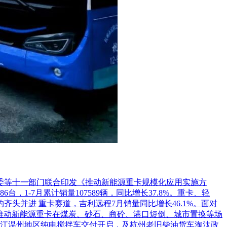
革委等十一部门联合印发《推动新能源重卡规模化应用实施方
1-7月累计销量107589辆，同比增长37.8%。重卡、轻
头并进 重卡赛道，吉利远程7月销量同比增长46.1%。面对
推动新能源重卡在煤炭、砂石、商砼、港口短倒、城市置换等场
江温州地区纯电搅拌车交付开启，及杭州老旧柴油货车淘汰政