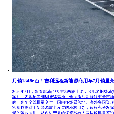
月销18486台！吉利远程新能源商用车7月销量
2026年7月，随着燃油价格连续两轮上调，各地老旧
案》，各地配套细则陆续落地，全面激活新能源重卡市场。多重
商、客车全线批量交付，国内多场景落地、海外多国登顶，
宏观政策对于新能源重卡发展的积极引导，远程充分发挥
景的落地应用。从西边宁夏的煤炭砂石大宗运输批量签约