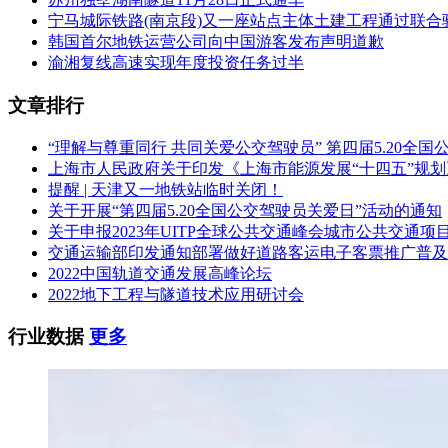
宁马城际铁路(南京段)又一座站点主体土建工程通过联合
韩国首尔地铁运营公司向中国游客发布声明道歉
渝湘复线高速实现年度投资任务过半
文章排行
“理解与尊重同行 共同关爱公交驾驶员” 第四届5.20全
上海市人民政府关于印发《上海市能源发展“十四五”规
提醒 | 天津又一地铁站临时关闭！
关于开展“第四届5.20全国公交驾驶员关爱日”活动的通知
关于申报2023年UITP全球公共交通峰会城市公共交通项
交通运输部印发通知部署做好道路客运电子客票推广普及
2022中国轨道交通发展高峰论坛
2022地下工程与隧道技术应用研讨会
行业数据
更多