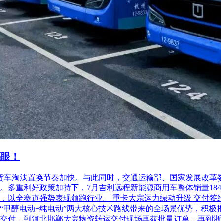
亮眼！
柴油货车淘汰置换节奏加快。与此同时，交通运输部、国家发展改
利好政策加持下，7月吉利远程新能源商用车整体销量18486台，
以全赛道强势表现领跑行业。 重卡大宗运力绿动升级 交付签约齐
“甲醇电动+纯电动”两大核心技术路线带来的全场景优势，积极
交付，到河北邯郸大宗物资转运交付现场再获批量订单，再到浙