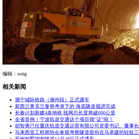
编辑：song
相关新闻
滁宁城际铁路（滁州段）正式通车
新西兰奥克兰曼努考港下的 海底隧道掘进完成
长春计划新建4条地铁 线网总长度将破600公里
全省首例！宁波轨道交通这个项目领“证”啦！
胡智勇已任重庆轨道交通运营有限公司党委书记、董事长
马来西亚工程师协会参观考察隧道股份在马承建的轻轨三
苏州独墅湖南隧道11月28日正式通车