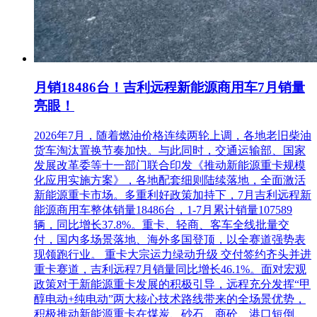
月销18486台！吉利远程新能源商用车7月销量
亮眼！
2026年7月，随着燃油价格连续两轮上调，各地老旧柴油
货车淘汰置换节奏加快。与此同时，交通运输部、国家
发展改革委等十一部门联合印发《推动新能源重卡规模
化应用实施方案》，各地配套细则陆续落地，全面激活
新能源重卡市场。多重利好政策加持下，7月吉利远程新
能源商用车整体销量18486台，1-7月累计销量107589
辆，同比增长37.8%。重卡、轻商、客车全线批量交
付，国内多场景落地、海外多国登顶，以全赛道强势表
现领跑行业。 重卡大宗运力绿动升级 交付签约齐头并进
重卡赛道，吉利远程7月销量同比增长46.1%。面对宏观
政策对于新能源重卡发展的积极引导，远程充分发挥“甲
醇电动+纯电动”两大核心技术路线带来的全场景优势，
积极推动新能源重卡在煤炭、砂石、商砼、港口短倒、