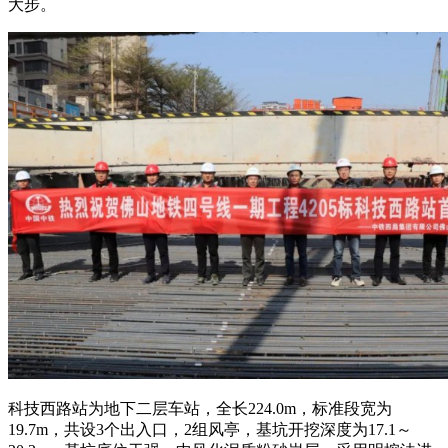
大步。
科技西路站为地下二层车站，全长224.0m，标准段宽为
19.7m，共设3个出入口，2组风亭，基坑开挖深度为17.1～