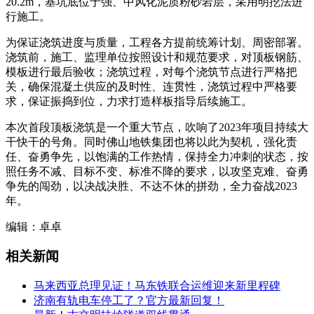
20.2m，基坑底位于强、中风化泥质粉砂岩层，采用明挖法进
行施工。
为保证浇筑进度与质量，工程各方提前统筹计划、周密部署。
浇筑前，施工、监理单位按照设计和规范要求，对顶板钢筋、
模板进行最后验收；浇筑过程，对每个浇筑节点进行严格把
关，确保混凝土供应的及时性、连贯性，浇筑过程中严格要
求，保证振捣到位，力求打造样板指导后续施工。
本次首段顶板浇筑是一个重大节点，吹响了2023年项目持续大
干快干的号角。同时佛山地铁集团也将以此为契机，强化责
任、奋勇争先，以饱满的工作热情，保持全力冲刺的状态，按
照任务不减、目标不变、标准不降的要求，以攻坚克难、奋勇
争先的闯劲，以决战决胜、不达不休的拼劲，全力奋战2023
年。
编辑：卓卓
相关新闻
马来西亚总理见证！马东铁联合运维迎来新里程碑
济南有轨电车停工了？官方最新回复！