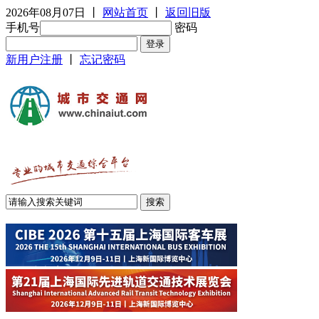
2026年08月07日
丨
网站首页
丨
返回旧版
手机号
密码
新用户注册
丨
忘记密码