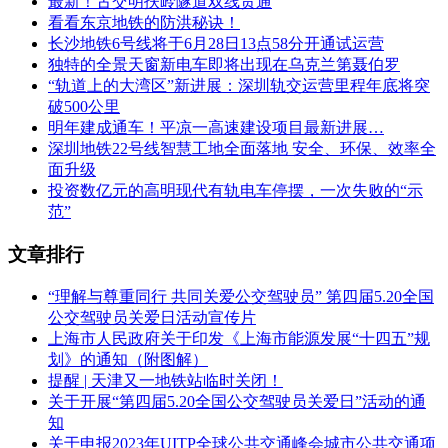
最新！古交明扶岭隧道双线贯通
看看东京地铁的防洪秘诀！
长沙地铁6号线将于6月28日13点58分开通试运营
独特的全景天窗新电车即将出现在乌克兰第聂伯罗
“轨道上的大湾区”新进展：深圳轨交运营里程年底将突
破500公里
明年建成通车！平凉一高速建设项目最新进展…
深圳地铁22号线智慧工地全面落地 安全、环保、效率全
面升级
投资数亿元的高明现代有轨电车停摆，一次失败的“示
范”
文章排行
“理解与尊重同行 共同关爱公交驾驶员” 第四届5.20全国
公交驾驶员关爱日活动宣传片
上海市人民政府关于印发《上海市能源发展“十四五”规
划》的通知（附图解）
提醒 | 天津又一地铁站临时关闭！
关于开展“第四届5.20全国公交驾驶员关爱日”活动的通
知
关于申报2023年UITP全球公共交通峰会城市公共交通项