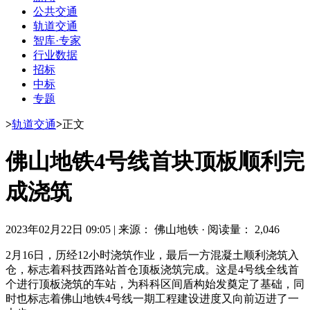
公共交通
轨道交通
智库·专家
行业数据
招标
中标
专题
>
轨道交通
>
正文
佛山地铁4号线首块顶板顺利完
成浇筑
2023年02月22日 09:05
|
来源： 佛山地铁
·
阅读量： 2,046
2月16日，历经12小时浇筑作业，最后一方混凝土顺利浇筑入
仓，标志着科技西路站首仓顶板浇筑完成。这是4号线全线首
个进行顶板浇筑的车站，为科科区间盾构始发奠定了基础，同
时也标志着佛山地铁4号线一期工程建设进度又向前迈进了一