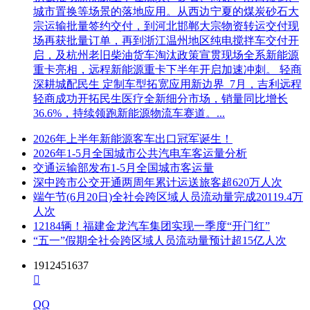
城市置换等场景的落地应用。从西边宁夏的煤炭砂石大
宗运输批量签约交付，到河北邯郸大宗物资转运交付现
场再获批量订单，再到浙江温州地区纯电搅拌车交付开
启，及杭州老旧柴油货车淘汰政策宣贯现场全系新能源
重卡亮相，远程新能源重卡下半年开启加速冲刺。 轻商
深耕城配民生 定制车型拓宽应用新边界 7月，吉利远程
轻商成功开拓民生医疗全新细分市场，销量同比增长
36.6%，持续领跑新能源物流车赛道。...
2026年上半年新能源客车出口冠军诞生！
2026年1-5月全国城市公共汽电车客运量分析
交通运输部发布1-5月全国城市客运量
深中跨市公交开通两周年累计运送旅客超620万人次
端午节(6月20日)全社会跨区域人员流动量完成20119.4万
人次
12184辆！福建金龙汽车集团实现一季度“开门红”
“五一”假期全社会跨区域人员流动量预计超15亿人次
1912451637

QQ