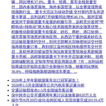
辆，同比增长37.8%。重卡、轻商、客车全线批量交
付，国内多场景落地、海外多国登顶，以全赛道强势表
现领跑行业。 重卡大宗运力绿动升级 交付签约齐头并进
重卡赛道，吉利远程7月销量同比增长46.1%。面对宏观
政策对于新能源重卡发展的积极引导，远程充分发挥“甲
醇电动+纯电动”两大核心技术路线带来的全场景优势，
积极推动新能源重卡在煤炭、砂石、商砼、港口短倒、
城市置换等场景的落地应用。从西边宁夏的煤炭砂石大
宗运输批量签约交付，到河北邯郸大宗物资转运交付现
场再获批量订单，再到浙江温州地区纯电搅拌车交付开
启，及杭州老旧柴油货车淘汰政策宣贯现场全系新能源
重卡亮相，远程新能源重卡下半年开启加速冲刺。 轻商
深耕城配民生 定制车型拓宽应用新边界 7月，吉利远程
轻商成功开拓民生医疗全新细分市场，销量同比增长
36.6%，持续领跑新能源物流车赛道。...
2026年上半年新能源客车出口冠军诞生！
2026年1-5月全国城市公共汽电车客运量分析
交通运输部发布1-5月全国城市客运量
深中跨市公交开通两周年累计运送旅客超620万人次
端午节(6月20日)全社会跨区域人员流动量完成20119.4万
人次