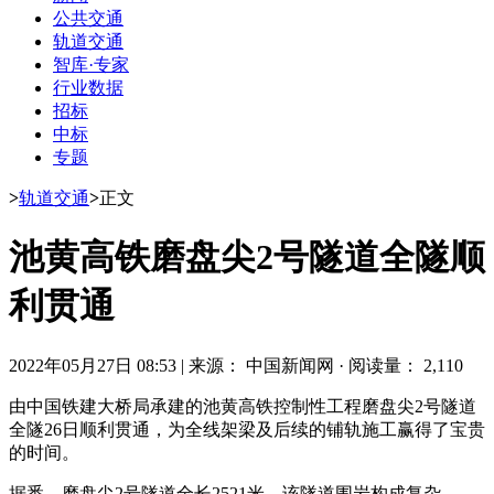
公共交通
轨道交通
智库·专家
行业数据
招标
中标
专题
>
轨道交通
>
正文
池黄高铁磨盘尖2号隧道全隧顺
利贯通
2022年05月27日 08:53
|
来源： 中国新闻网
·
阅读量： 2,110
由中国铁建大桥局承建的池黄高铁控制性工程磨盘尖2号隧道
全隧26日顺利贯通，为全线架梁及后续的铺轨施工赢得了宝贵
的时间。
据悉，磨盘尖2号隧道全长2521米，该隧道围岩构成复杂，