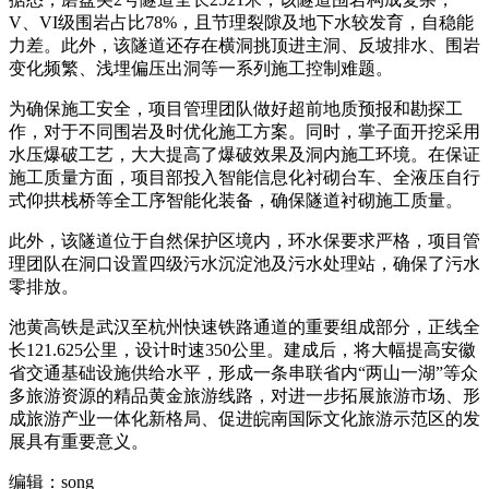
V、VI级围岩占比78%，且节理裂隙及地下水较发育，自稳能
力差。此外，该隧道还存在横洞挑顶进主洞、反坡排水、围岩
变化频繁、浅埋偏压出洞等一系列施工控制难题。
为确保施工安全，项目管理团队做好超前地质预报和勘探工
作，对于不同围岩及时优化施工方案。同时，掌子面开挖采用
水压爆破工艺，大大提高了爆破效果及洞内施工环境。在保证
施工质量方面，项目部投入智能信息化衬砌台车、全液压自行
式仰拱栈桥等全工序智能化装备，确保隧道衬砌施工质量。
此外，该隧道位于自然保护区境内，环水保要求严格，项目管
理团队在洞口设置四级污水沉淀池及污水处理站，确保了污水
零排放。
池黄高铁是武汉至杭州快速铁路通道的重要组成部分，正线全
长121.625公里，设计时速350公里。建成后，将大幅提高安徽
省交通基础设施供给水平，形成一条串联省内“两山一湖”等众
多旅游资源的精品黄金旅游线路，对进一步拓展旅游市场、形
成旅游产业一体化新格局、促进皖南国际文化旅游示范区的发
展具有重要意义。
编辑：song