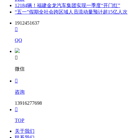
12184辆！福建金龙汽车集团实现一季度“开门红”
“五一”假期全社会跨区域人员流动量预计超15亿人次
1912451637

QQ

微信

咨询
13916277698

TOP
关于我们
联系我们