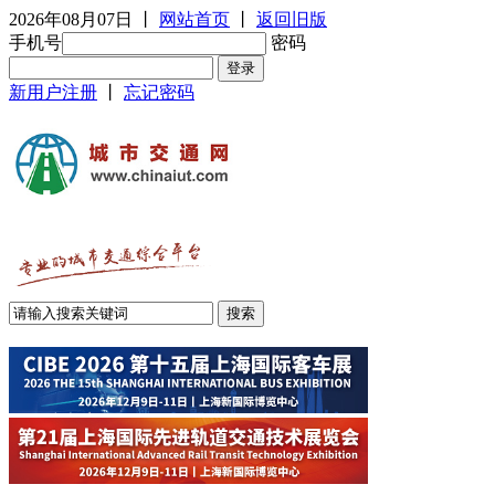
2026年08月07日
丨
网站首页
丨
返回旧版
手机号
密码
新用户注册
丨
忘记密码