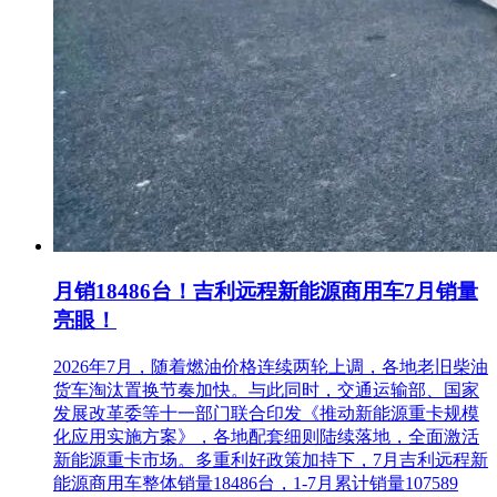
月销18486台！吉利远程新能源商用车7月销量
亮眼！
2026年7月，随着燃油价格连续两轮上调，各地老旧柴油
货车淘汰置换节奏加快。与此同时，交通运输部、国家
发展改革委等十一部门联合印发《推动新能源重卡规模
化应用实施方案》，各地配套细则陆续落地，全面激活
新能源重卡市场。多重利好政策加持下，7月吉利远程新
能源商用车整体销量18486台，1-7月累计销量107589