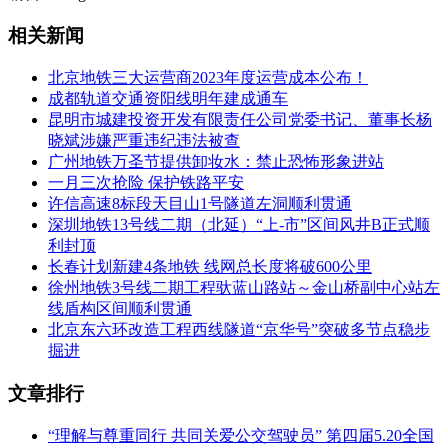
相关新闻
北京地铁三大运营商2023年度运营成本公布！
成都轨道交通资阳线明年建成通车
昆明市城建投资开发有限责任公司党委书记、董事长杨
晓斌涉嫌严重违纪违法被查
广州地铁万圣节提供卸妆水：禁止恐怖形象进站
一月三次抢险 保护铁路平安
许信高速8标段天目山1号隧道左洞顺利贯通
深圳地铁13号线二期（北延）“上-市”区间风井B正式顺
利封顶
长春计划新建4条地铁 线网总长度将破600公里
徐州地铁3号线二期工程驮蓝山路站～金山桥副中心站左
线盾构区间顺利贯通
北京东六环改造工程西线隧道“京华号”突破多节点稳步
掘进
文章排行
“理解与尊重同行 共同关爱公交驾驶员” 第四届5.20全国