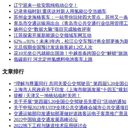
辽宁迎来一批安凯纯电动公交！
记录幸福时刻 重庆这对新人用氢能公交当婚车
苏州金龙海格客车：一站带你玩转四大景点，苏州又一条
青岛市交通运输局出台《青岛市公共交通行业信用管理工
扬州公交“数据大脑”项目完成验收评审
江苏探索开展新能源公交领域车网互动
62%→91%！未来3年内，松江公交车预计将全部更换为
元旦假期全国预计发送旅客超1.2亿人次
花10元坐公汽就能出国游！中越首条跨国公交“解锁”旅
低碳前行 河北定州氢燃料电池客车上路
文章排行
“理解与尊重同行 共同关爱公交驾驶员” 第四届5.20全
上海市人民政府关于印发《上海市能源发展“十四五”规
提醒 | 天津又一地铁站临时关闭！
关于开展“第四届5.20全国公交驾驶员关爱日”活动的通知
关于申报2023年UITP全球公共交通峰会城市公共交通项
交通运输部印发通知部署做好道路客运电子客票推广普及
2022中国轨道交通发展高峰论坛
2022地下工程与隧道技术应用研讨会