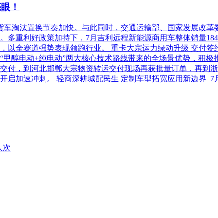
亮眼！
柴油货车淘汰置换节奏加快。与此同时，交通运输部、国家发展改
利好政策加持下，7月吉利远程新能源商用车整体销量18486台，
以全赛道强势表现领跑行业。 重卡大宗运力绿动升级 交付签约齐
“甲醇电动+纯电动”两大核心技术路线带来的全场景优势，积极
交付，到河北邯郸大宗物资转运交付现场再获批量订单，再到浙
开启加速冲刺。 轻商深耕城配民生 定制车型拓宽应用新边界 
人次