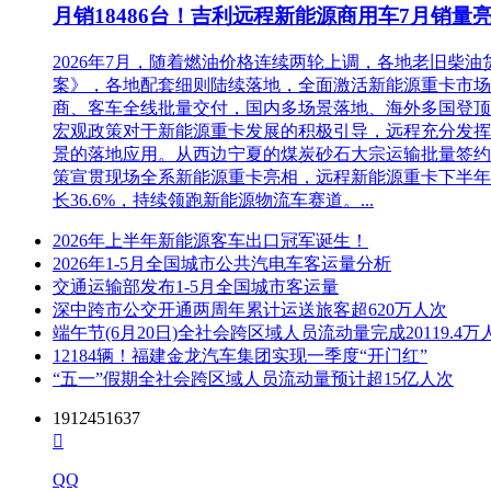
月销18486台！吉利远程新能源商用车7月销量
2026年7月，随着燃油价格连续两轮上调，各地老旧
案》，各地配套细则陆续落地，全面激活新能源重卡市场。多重
商、客车全线批量交付，国内多场景落地、海外多国登顶，
宏观政策对于新能源重卡发展的积极引导，远程充分发挥
景的落地应用。从西边宁夏的煤炭砂石大宗运输批量签约
策宣贯现场全系新能源重卡亮相，远程新能源重卡下半年
长36.6%，持续领跑新能源物流车赛道。...
2026年上半年新能源客车出口冠军诞生！
2026年1-5月全国城市公共汽电车客运量分析
交通运输部发布1-5月全国城市客运量
深中跨市公交开通两周年累计运送旅客超620万人次
端午节(6月20日)全社会跨区域人员流动量完成20119.4万
12184辆！福建金龙汽车集团实现一季度“开门红”
“五一”假期全社会跨区域人员流动量预计超15亿人次
1912451637

QQ