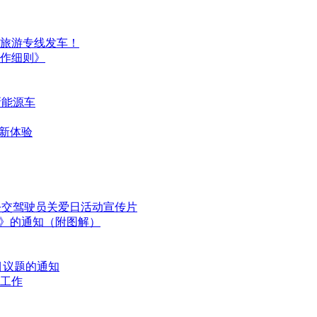
旅游专线发车！
作细则》
新能源车
游新体验
国公交驾驶员关爱日活动宣传片
划》的通知（附图解）
目议题的通知
工作