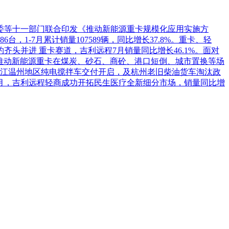
革委等十一部门联合印发《推动新能源重卡规模化应用实施方
1-7月累计销量107589辆，同比增长37.8%。重卡、轻
头并进 重卡赛道，吉利远程7月销量同比增长46.1%。面对
推动新能源重卡在煤炭、砂石、商砼、港口短倒、城市置换等场
江温州地区纯电搅拌车交付开启，及杭州老旧柴油货车淘汰政
7月，吉利远程轻商成功开拓民生医疗全新细分市场，销量同比增