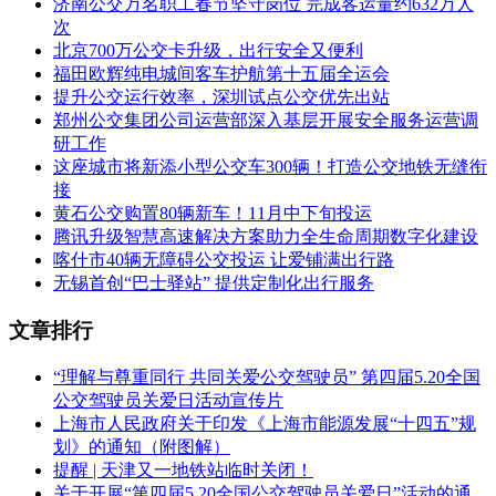
济南公交万名职工春节坚守岗位 完成客运量约632万人
次
北京700万公交卡升级，出行安全又便利
福田欧辉纯电城间客车护航第十五届全运会
提升公交运行效率，深圳试点公交优先出站
郑州公交集团公司运营部深入基层开展安全服务运营调
研工作
这座城市将新添小型公交车300辆！打造公交地铁无缝衔
接
黄石公交购置80辆新车！11月中下旬投运
腾讯升级智慧高速解决方案助力全生命周期数字化建设
喀什市40辆无障碍公交投运 让爱铺满出行路
无锡首创“巴士驿站” 提供定制化出行服务
文章排行
“理解与尊重同行 共同关爱公交驾驶员” 第四届5.20全国
公交驾驶员关爱日活动宣传片
上海市人民政府关于印发《上海市能源发展“十四五”规
划》的通知（附图解）
提醒 | 天津又一地铁站临时关闭！
关于开展“第四届5.20全国公交驾驶员关爱日”活动的通