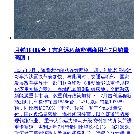
月销18486台！吉利远程新能源商用车7月销量
亮眼！
2026年7月，随着燃油价格连续两轮上调，各地老旧柴油
货车淘汰置换节奏加快。与此同时，交通运输部、国家
发展改革委等十一部门联合印发《推动新能源重卡规模
化应用实施方案》，各地配套细则陆续落地，全面激活
新能源重卡市场。多重利好政策加持下，7月吉利远程新
能源商用车整体销量18486台，1-7月累计销量107589
辆，同比增长37.8%。重卡、轻商、客车全线批量交
付，国内多场景落地、海外多国登顶，以全赛道强势表
现领跑行业。 重卡大宗运力绿动升级 交付签约齐头并进
重卡赛道，吉利远程7月销量同比增长46.1%。面对宏观
政策对于新能源重卡发展的积极引导，远程充分发挥“甲