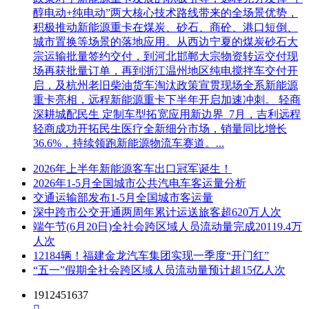
醇电动+纯电动”两大核心技术路线带来的全场景优势，
积极推动新能源重卡在煤炭、砂石、商砼、港口短倒、
城市置换等场景的落地应用。从西边宁夏的煤炭砂石大
宗运输批量签约交付，到河北邯郸大宗物资转运交付现
场再获批量订单，再到浙江温州地区纯电搅拌车交付开
启，及杭州老旧柴油货车淘汰政策宣贯现场全系新能源
重卡亮相，远程新能源重卡下半年开启加速冲刺。 轻商
深耕城配民生 定制车型拓宽应用新边界 7月，吉利远程
轻商成功开拓民生医疗全新细分市场，销量同比增长
36.6%，持续领跑新能源物流车赛道。...
2026年上半年新能源客车出口冠军诞生！
2026年1-5月全国城市公共汽电车客运量分析
交通运输部发布1-5月全国城市客运量
深中跨市公交开通两周年累计运送旅客超620万人次
端午节(6月20日)全社会跨区域人员流动量完成20119.4万
人次
12184辆！福建金龙汽车集团实现一季度“开门红”
“五一”假期全社会跨区域人员流动量预计超15亿人次
1912451637