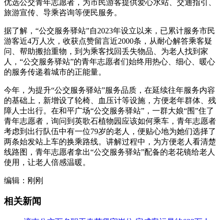
优选公交青年志愿者，为市民游客提供爱心水站、交通指引、
旅游宣传、导乘咨询等便民服务。
据了解，“公交服务驿站”自2023年设立以来，已累计服务市民
游客近4万人次，收获点赞留言近2000条，从耐心解答乘客疑
问、帮助搬抬重物，到为乘客找回丢失物品、为老人找到家
人，“公交服务驿站”的青年志愿者们始终用热心、细心、暖心
的服务传递着城市的正能量。
今年，为提升“公交服务驿站”服务品质，在延续往年服务内容
的基础上，新增设了轮椅、血压计等设施，方便老年群体、残
障人士出行。在和平广场“公交服务驿站”，一群大娘“围”住了
青年志愿者，询问到英歌石植物园应该如何乘车，青年志愿者
考虑到出行队伍中有一位79岁的老人，便贴心地为她们选择了
两条始发站上车的换乘路线。讲解过程中，为方便老人看清楚
线路图，青年志愿者拿出“公交服务驿站”配备的老花镜给老人
使用，让老人倍感温暖。
编辑：刚刚
相关新闻