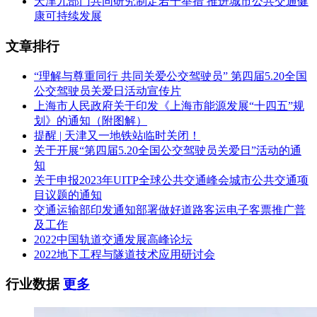
天津九部门共同研究制定若干举措 推进城市公共交通健
康可持续发展
文章排行
“理解与尊重同行 共同关爱公交驾驶员” 第四届5.20全国
公交驾驶员关爱日活动宣传片
上海市人民政府关于印发《上海市能源发展“十四五”规
划》的通知（附图解）
提醒 | 天津又一地铁站临时关闭！
关于开展“第四届5.20全国公交驾驶员关爱日”活动的通
知
关于申报2023年UITP全球公共交通峰会城市公共交通项
目议题的通知
交通运输部印发通知部署做好道路客运电子客票推广普
及工作
2022中国轨道交通发展高峰论坛
2022地下工程与隧道技术应用研讨会
行业数据
更多