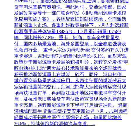
2026年7月，随着燃油价格连续两轮上调，各地老旧柴油
货车淘汰置换节奏加快。与此同时，交通运输部、国家
发展改革委等十一部门联合印发《推动新能源重卡规模
化应用实施方案》，各地配套细则陆续落地，全面激活
新能源重卡市场。多重利好政策加持下，7月吉利远程新
能源商用车整体销量18486台，1-7月累计销量107589
辆，同比增长37.8%。重卡、轻商、客车全线批量交
付，国内多场景落地、海外多国登顶，以全赛道强势表
现领跑行业。 重卡大宗运力绿动升级 交付签约齐头并进
重卡赛道，吉利远程7月销量同比增长46.1%。面对宏观
政策对于新能源重卡发展的积极引导，远程充分发挥“甲
醇电动+纯电动”两大核心技术路线带来的全场景优势，
积极推动新能源重卡在煤炭、砂石、商砼、港口短倒、
城市置换等场景的落地应用。从西边宁夏的煤炭砂石大
宗运输批量签约交付，到河北邯郸大宗物资转运交付现
场再获批量订单，再到浙江温州地区纯电搅拌车交付开
启，及杭州老旧柴油货车淘汰政策宣贯现场全系新能源
重卡亮相，远程新能源重卡下半年开启加速冲刺。 轻商
深耕城配民生 定制车型拓宽应用新边界 7月，吉利远程
轻商成功开拓民生医疗全新细分市场，销量同比增长
36.6%，持续领跑新能源物流车赛道。...