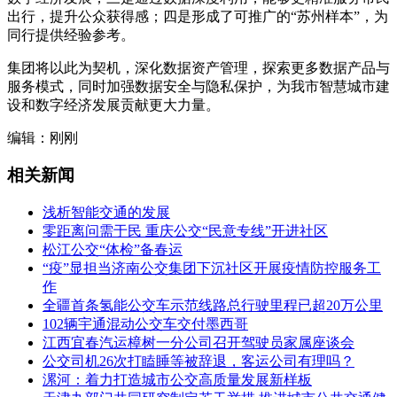
出行，提升公众获得感；四是形成了可推广的“苏州样本”，为
同行提供经验参考。
集团将以此为契机，深化数据资产管理，探索更多数据产品与
服务模式，同时加强数据安全与隐私保护，为我市智慧城市建
设和数字经济发展贡献更大力量。
编辑：刚刚
相关新闻
浅析智能交通的发展
零距离问需于民 重庆公交“民意专线”开进社区
松江公交“体检”备春运
“疫”显担当济南公交集团下沉社区开展疫情防控服务工
作
全疆首条氢能公交车示范线路总行驶里程已超20万公里
102辆宇通混动公交车交付墨西哥
江西宜春汽运樟树一分公司召开驾驶员家属座谈会
公交司机26次打瞌睡等被辞退，客运公司有理吗？
漯河：着力打造城市公交高质量发展新样板