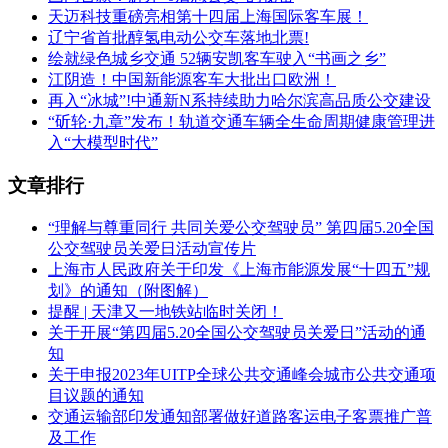
天迈科技重磅亮相第十四届上海国际客车展！
辽宁省首批醇氢电动公交车落地北票!
绘就绿色城乡交通 52辆安凯客车驶入“书画之乡”
江阴造！中国新能源客车大批出口欧洲！
再入“冰城”!中通新N系持续助力哈尔滨高品质公交建设
“斫轮·九章”发布！轨道交通车辆全生命周期健康管理进
入“大模型时代”
文章排行
“理解与尊重同行 共同关爱公交驾驶员” 第四届5.20全国
公交驾驶员关爱日活动宣传片
上海市人民政府关于印发《上海市能源发展“十四五”规
划》的通知（附图解）
提醒 | 天津又一地铁站临时关闭！
关于开展“第四届5.20全国公交驾驶员关爱日”活动的通
知
关于申报2023年UITP全球公共交通峰会城市公共交通项
目议题的通知
交通运输部印发通知部署做好道路客运电子客票推广普
及工作