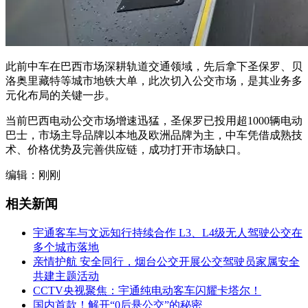
此前中车在巴西市场深耕轨道交通领域，先后拿下圣保罗、贝
洛奥里藏特等城市地铁大单，此次切入公交市场，是其业务多
元化布局的关键一步。
当前巴西电动公交市场增速迅猛，圣保罗已投用超1000辆电动
巴士，市场主导品牌以本地及欧洲品牌为主，中车凭借成熟技
术、价格优势及完善供应链，成功打开市场缺口。
编辑：刚刚
相关新闻
宇通客车与文远知行持续合作 L3、L4级无人驾驶公交在
多个城市落地
亲情护航 安全同行，烟台公交开展公交驾驶员家属安全
共建主题活动
CCTV央视聚焦：宇通纯电动客车闪耀卡塔尔！
国内首款！解开“0后悬公交”的秘密