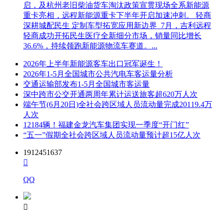
启，及杭州老旧柴油货车淘汰政策宣贯现场全系新能源
重卡亮相，远程新能源重卡下半年开启加速冲刺。 轻商
深耕城配民生 定制车型拓宽应用新边界 7月，吉利远程
轻商成功开拓民生医疗全新细分市场，销量同比增长
36.6%，持续领跑新能源物流车赛道。...
2026年上半年新能源客车出口冠军诞生！
2026年1-5月全国城市公共汽电车客运量分析
交通运输部发布1-5月全国城市客运量
深中跨市公交开通两周年累计运送旅客超620万人次
端午节(6月20日)全社会跨区域人员流动量完成20119.4万
人次
12184辆！福建金龙汽车集团实现一季度“开门红”
“五一”假期全社会跨区域人员流动量预计超15亿人次
1912451637

QQ
