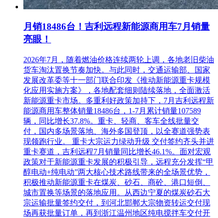
月销18486台！吉利远程新能源商用车7月销量
亮眼！
2026年7月，随着燃油价格连续两轮上调，各地老旧柴油
货车淘汰置换节奏加快。与此同时，交通运输部、国家
发展改革委等十一部门联合印发《推动新能源重卡规模
化应用实施方案》，各地配套细则陆续落地，全面激活
新能源重卡市场。多重利好政策加持下，7月吉利远程新
能源商用车整体销量18486台，1-7月累计销量107589
辆，同比增长37.8%。重卡、轻商、客车全线批量交
付，国内多场景落地、海外多国登顶，以全赛道强势表
现领跑行业。 重卡大宗运力绿动升级 交付签约齐头并进
重卡赛道，吉利远程7月销量同比增长46.1%。面对宏观
政策对于新能源重卡发展的积极引导，远程充分发挥“甲
醇电动+纯电动”两大核心技术路线带来的全场景优势，
积极推动新能源重卡在煤炭、砂石、商砼、港口短倒、
城市置换等场景的落地应用。从西边宁夏的煤炭砂石大
宗运输批量签约交付，到河北邯郸大宗物资转运交付现
场再获批量订单，再到浙江温州地区纯电搅拌车交付开