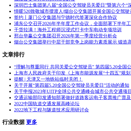
深圳巴士集团第八届“全国公交驾驶员关爱日”暨第六个“
情暖520致敬城市摆渡人|烟台公交集团开展全国公交驾
签约丨厦门公交集团与宁德时代签署深化合作协议
浦东公交召开2026年半年度工作会议，全面部署下半年
干货拉满！海外工程师沉浸式打卡中车电动专项培训
邢台华赢公交集团召开2026年第一季度经营分析会
烟台公交集团举行中层干部竞争上岗能力素质展示 锻造
文章排行
“理解与尊重同行 共同关爱公交驾驶员” 第四届5.20全
上海市人民政府关于印发《上海市能源发展“十四五”规
提醒 | 天津又一地铁站临时关闭！
关于开展“第四届5.20全国公交驾驶员关爱日”活动的通知
关于申报2023年UITP全球公共交通峰会城市公共交通项
交通运输部印发通知部署做好道路客运电子客票推广普及
2022中国轨道交通发展高峰论坛
2022地下工程与隧道技术应用研讨会
行业数据
更多