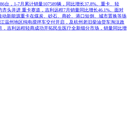
1-7月累计销量107589辆，同比增长37.8%。重卡、轻
头并进 重卡赛道，吉利远程7月销量同比增长46.1%。面对
推动新能源重卡在煤炭、砂石、商砼、港口短倒、城市置换等场
江温州地区纯电搅拌车交付开启，及杭州老旧柴油货车淘汰政
7月，吉利远程轻商成功开拓民生医疗全新细分市场，销量同比增