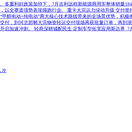
利好政策加持下，7月吉利远程新能源商用车整体销量18486台，
以全赛道强势表现领跑行业。 重卡大宗运力绿动升级 交付签约齐
“甲醇电动+纯电动”两大核心技术路线带来的全场景优势，积极
交付，到河北邯郸大宗物资转运交付现场再获批量订单，再到浙
开启加速冲刺。 轻商深耕城配民生 定制车型拓宽应用新边界 
人次