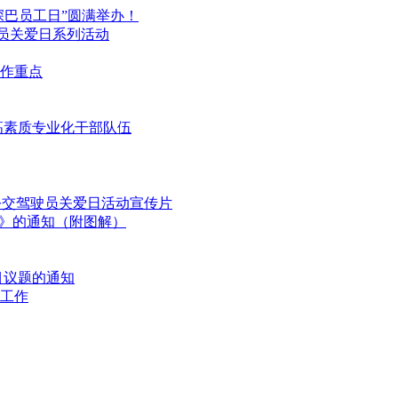
深巴员工日”圆满举办！
驶员关爱日系列活动
工作重点
高素质专业化干部队伍
国公交驾驶员关爱日活动宣传片
划》的通知（附图解）
目议题的通知
工作