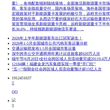
案》，各地配套细则陆续落地，全面激活新能源重卡市场。多重
商、客车全线批量交付，国内多场景落地、海外多国登顶，
宏观政策对于新能源重卡发展的积极引导，远程充分发挥
景的落地应用。从西边宁夏的煤炭砂石大宗运输批量签约
策宣贯现场全系新能源重卡亮相，远程新能源重卡下半年
长36.6%，持续领跑新能源物流车赛道。...
2026年上半年新能源客车出口冠军诞生！
2026年1-5月全国城市公共汽电车客运量分析
交通运输部发布1-5月全国城市客运量
深中跨市公交开通两周年累计运送旅客超620万人次
端午节(6月20日)全社会跨区域人员流动量完成20119.4万
12184辆！福建金龙汽车集团实现一季度“开门红”
“五一”假期全社会跨区域人员流动量预计超15亿人次
1912451637

QQ
