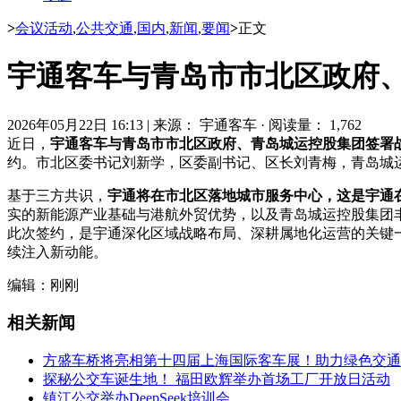
>
会议活动
,
公共交通
,
国内
,
新闻
,
要闻
>
正文
宇通客车与青岛市市北区政府
2026年05月22日 16:13
|
来源： 宇通客车
·
阅读量： 1,762
近日，
宇通客车与青岛市市北区政府、青岛城运控股集团签署
约。市北区委书记刘新学，区委副书记、区长刘青梅，青岛城
基于三方共识，
宇通将在市北区落地城市服务中心，
这是宇通
实的新能源产业基础与港航外贸优势，以及青岛城运控股集团
此次签约，是宇通深化区域战略布局、深耕属地化运营的关键
续注入新动能。
编辑：刚刚
相关新闻
方盛车桥将亮相第十四届上海国际客车展！助力绿色交通
探秘公交车诞生地！ 福田欧辉举办首场工厂开放日活动
镇江公交举办DeepSeek培训会