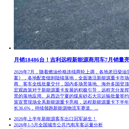
月销18486台！吉利远程新能源商用车7月销量
2026年7月，随着燃油价格连续两轮上调，各地老旧
案》，各地配套细则陆续落地，全面激活新能源重卡市场。多重
商、客车全线批量交付，国内多场景落地、海外多国登顶，
宏观政策对于新能源重卡发展的积极引导，远程充分发挥
景的落地应用。从西边宁夏的煤炭砂石大宗运输批量签约
策宣贯现场全系新能源重卡亮相，远程新能源重卡下半年
长36.6%，持续领跑新能源物流车赛道。...
2026年上半年新能源客车出口冠军诞生！
2026年1-5月全国城市公共汽电车客运量分析