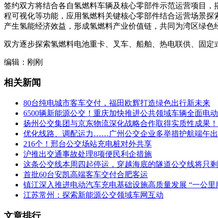
签约双方将结合各自氢燃料车辆及核心零部件示范运营项目，
程可视化等功能，应用氢燃料关键核心零部件结合运营场景探
产生氢能经济效益，形成氢燃料产业价值链，共同为湾区绿色经济
双方逐步探索氢燃料电池重卡、叉车、船舶、热电联供、固定
编辑：刚刚
相关新闻
80台纯电城市客车交付，福田欧辉打造绿色出行新未来
6500辆新能源公交！重庆加快推进公共领域车辆全面电
扬州公交集团与京东物流深化战略合作取得实质性成果！
优化线路、调配运力……广州公交企业多举措护航端午出
216个！邢台公交场站充电桩对外共享
沪推出交通事故处理8项便民利企措施
这条公交线本周四起停运，穿越海底的隧道公交线将只剩
首批60台安凯高端客车交付合肥客运
镇江深入推进电动汽车充电基础设施高质量发展 “一公里
江苏常州：探索新能源公交领域车网互动
文章排行