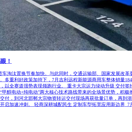
亮眼！
柴油货车淘汰置换节奏加快。与此同时，交通运输部、国家发展改
利好政策加持下，7月吉利远程新能源商用车整体销量18486台，
以全赛道强势表现领跑行业。 重卡大宗运力绿动升级 交付签约齐
“甲醇电动+纯电动”两大核心技术路线带来的全场景优势，积极
交付，到河北邯郸大宗物资转运交付现场再获批量订单，再到浙
开启加速冲刺。 轻商深耕城配民生 定制车型拓宽应用新边界 