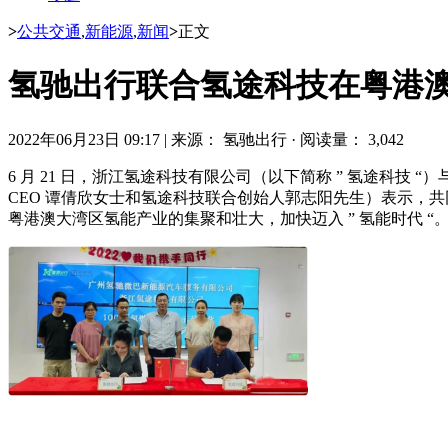
>
公共交通
,
新能源
,
新闻
>
正文
氢驰出行联合氢途科技在粤港澳推
2022年06月23日 09:17
|
来源： 氢驰出行
·
阅读量： 3,042
6 月 21 日，浙江氢途科技有限公司（以下简称 ” 氢途科技
CEO 谭倩欣女士和氢途科技联合创始人郭志阳先生）表示，共同
粤港澳大湾区氢能产业的集聚和壮大，加快迈入 ” 氢能时代 “