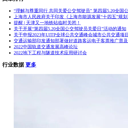
“理解与尊重同行 共同关爱公交驾驶员” 第四届5.20全
上海市人民政府关于印发《上海市能源发展“十四五”规
提醒 | 天津又一地铁站临时关闭！
关于开展“第四届5.20全国公交驾驶员关爱日”活动的通知
关于申报2023年UITP全球公共交通峰会城市公共交通项
交通运输部印发通知部署做好道路客运电子客票推广普及
2022中国轨道交通发展高峰论坛
2022地下工程与隧道技术应用研讨会
行业数据
更多