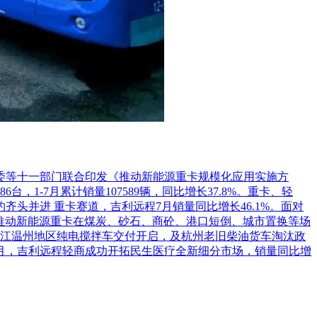
革委等十一部门联合印发《推动新能源重卡规模化应用实施方
1-7月累计销量107589辆，同比增长37.8%。重卡、轻
头并进 重卡赛道，吉利远程7月销量同比增长46.1%。面对
推动新能源重卡在煤炭、砂石、商砼、港口短倒、城市置换等场
江温州地区纯电搅拌车交付开启，及杭州老旧柴油货车淘汰政
7月，吉利远程轻商成功开拓民生医疗全新细分市场，销量同比增