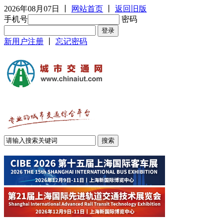
2026年08月07日
丨
网站首页
丨
返回旧版
手机号
密码
新用户注册
丨
忘记密码