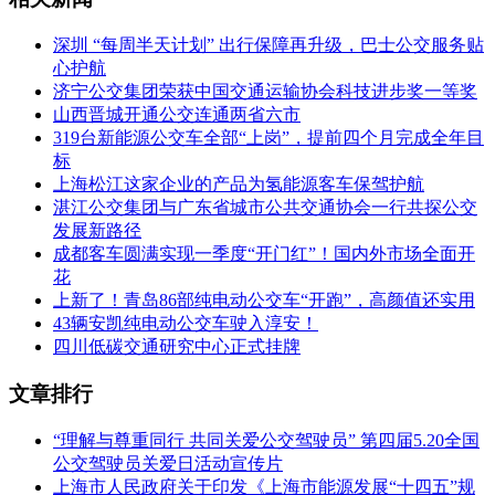
深圳 “每周半天计划” 出行保障再升级，巴士公交服务贴
心护航
济宁公交集团荣获中国交通运输协会科技进步奖一等奖
山西晋城开通公交连通两省六市
319台新能源公交车全部“上岗”，提前四个月完成全年目
标
上海松江这家企业的产品为氢能源客车保驾护航
湛江公交集团与广东省城市公共交通协会一行共探公交
发展新路径
成都客车圆满实现一季度“开门红”！国内外市场全面开
花
上新了！青岛86部纯电动公交车“开跑”，高颜值还实用
43辆安凯纯电动公交车驶入淳安！
四川低碳交通研究中心正式挂牌
文章排行
“理解与尊重同行 共同关爱公交驾驶员” 第四届5.20全国
公交驾驶员关爱日活动宣传片
上海市人民政府关于印发《上海市能源发展“十四五”规