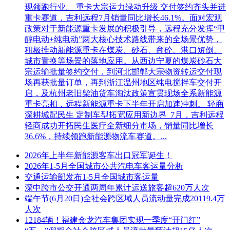
现领跑行业。 重卡大宗运力绿动升级 交付签约齐头并进
重卡赛道，吉利远程7月销量同比增长46.1%。面对宏观
政策对于新能源重卡发展的积极引导，远程充分发挥“甲
醇电动+纯电动”两大核心技术路线带来的全场景优势，
积极推动新能源重卡在煤炭、砂石、商砼、港口短倒、
城市置换等场景的落地应用。从西边宁夏的煤炭砂石大
宗运输批量签约交付，到河北邯郸大宗物资转运交付现
场再获批量订单，再到浙江温州地区纯电搅拌车交付开
启，及杭州老旧柴油货车淘汰政策宣贯现场全系新能源
重卡亮相，远程新能源重卡下半年开启加速冲刺。 轻商
深耕城配民生 定制车型拓宽应用新边界 7月，吉利远程
轻商成功开拓民生医疗全新细分市场，销量同比增长
36.6%，持续领跑新能源物流车赛道。...
2026年上半年新能源客车出口冠军诞生！
2026年1-5月全国城市公共汽电车客运量分析
交通运输部发布1-5月全国城市客运量
深中跨市公交开通两周年累计运送旅客超620万人次
端午节(6月20日)全社会跨区域人员流动量完成20119.4万
人次
12184辆！福建金龙汽车集团实现一季度“开门红”