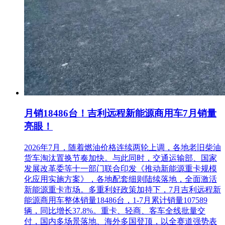
月销18486台！吉利远程新能源商用车7月销量
亮眼！
2026年7月，随着燃油价格连续两轮上调，各地老旧柴油
货车淘汰置换节奏加快。与此同时，交通运输部、国家
发展改革委等十一部门联合印发《推动新能源重卡规模
化应用实施方案》，各地配套细则陆续落地，全面激活
新能源重卡市场。多重利好政策加持下，7月吉利远程新
能源商用车整体销量18486台，1-7月累计销量107589
辆，同比增长37.8%。重卡、轻商、客车全线批量交
付，国内多场景落地、海外多国登顶，以全赛道强势表