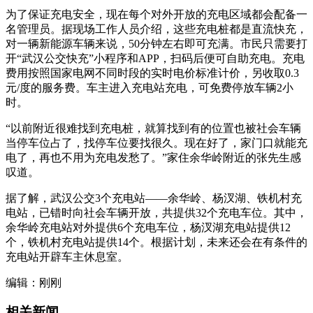
为了保证充电安全，现在每个对外开放的充电区域都会配备一
名管理员。据现场工作人员介绍，这些充电桩都是直流快充，
对一辆新能源车辆来说，50分钟左右即可充满。市民只需要打
开“武汉公交快充”小程序和APP，扫码后便可自助充电。充电
费用按照国家电网不同时段的实时电价标准计价，另收取0.3
元/度的服务费。车主进入充电站充电，可免费停放车辆2小
时。
“以前附近很难找到充电桩，就算找到有的位置也被社会车辆
当停车位占了，找停车位要找很久。现在好了，家门口就能充
电了，再也不用为充电发愁了。”家住余华岭附近的张先生感
叹道。
据了解，武汉公交3个充电站——余华岭、杨汊湖、铁机村充
电站，已错时向社会车辆开放，共提供32个充电车位。其中，
余华岭充电站对外提供6个充电车位，杨汊湖充电站提供12
个，铁机村充电站提供14个。根据计划，未来还会在有条件的
充电站开辟车主休息室。
编辑：刚刚
相关新闻