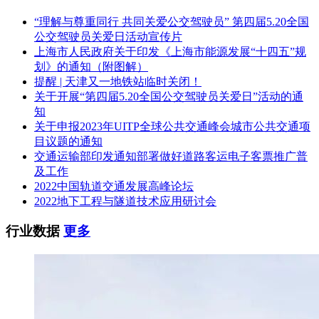
“理解与尊重同行 共同关爱公交驾驶员” 第四届5.20全国
公交驾驶员关爱日活动宣传片
上海市人民政府关于印发《上海市能源发展“十四五”规
划》的通知（附图解）
提醒 | 天津又一地铁站临时关闭！
关于开展“第四届5.20全国公交驾驶员关爱日”活动的通
知
关于申报2023年UITP全球公共交通峰会城市公共交通项
目议题的通知
交通运输部印发通知部署做好道路客运电子客票推广普
及工作
2022中国轨道交通发展高峰论坛
2022地下工程与隧道技术应用研讨会
行业数据
更多