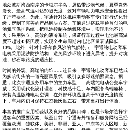
地处波斯湾西南岸的卡塔尔半岛，属热带沙漠气候，夏季炎热
漫长、最高气温可达50摄氏度，这对车辆动力电池安全性提出
了严苛要求。为此，宇通针对这批纯电动客车专门进行优化升
级，定制了完善的产品解决方案。车辆通过搭载宇通首创的电
池氮气保护系统，把电池控制在绝氧环境中，实现电池不起
火；采用独立、高效的液冷系统，保证行车过程中电池最高温
度不超过45摄氏度，实现全生命周期内电池容量衰减降低
10%。此外，针对卡塔尔多风沙的气候特点，宇通纯电动客车
电机采用泥沙防护结构，避免风沙环境下进入异物，提升对坑
洼、砂石等路况的适应性。
时尚的外观、高端的内饰……连日来，宇通纯电动客车已然成
为多哈街头的一道亮丽风景线，吸引众多球迷拍照留念。据
悉，此次宇通服务用车中的主力车型——高端纯电动公交车宇
威，采用现代化设计理念，科技感十足。车内配备高端座椅，
安装高温版纯电动空调，在外部环境温度高于50摄氏度情况
下，车厢内仍可保持在22摄氏度左右，带来更好出行体验。
丰富的推广应用经验以及良好的品牌口碑，也是卡塔尔选择宇
通客车的重要因素。截至目前，宇通海外销售和服务网络已经
覆盖欧洲、独联体、美洲、非洲、亚太、中东等六大区域，新
能源产品批量远销至澳大利亚、智利、丹麦、法国、英国等20