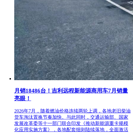
月销18486台！吉利远程新能源商用车7月销量
亮眼！
2026年7月，随着燃油价格连续两轮上调，各地老旧柴油
货车淘汰置换节奏加快。与此同时，交通运输部、国家
发展改革委等十一部门联合印发《推动新能源重卡规模
化应用实施方案》，各地配套细则陆续落地，全面激活