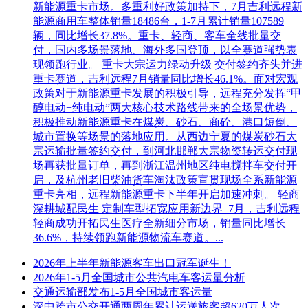
新能源重卡市场。多重利好政策加持下，7月吉利远程新
能源商用车整体销量18486台，1-7月累计销量107589
辆，同比增长37.8%。重卡、轻商、客车全线批量交
付，国内多场景落地、海外多国登顶，以全赛道强势表
现领跑行业。 重卡大宗运力绿动升级 交付签约齐头并进
重卡赛道，吉利远程7月销量同比增长46.1%。面对宏观
政策对于新能源重卡发展的积极引导，远程充分发挥“甲
醇电动+纯电动”两大核心技术路线带来的全场景优势，
积极推动新能源重卡在煤炭、砂石、商砼、港口短倒、
城市置换等场景的落地应用。从西边宁夏的煤炭砂石大
宗运输批量签约交付，到河北邯郸大宗物资转运交付现
场再获批量订单，再到浙江温州地区纯电搅拌车交付开
启，及杭州老旧柴油货车淘汰政策宣贯现场全系新能源
重卡亮相，远程新能源重卡下半年开启加速冲刺。 轻商
深耕城配民生 定制车型拓宽应用新边界 7月，吉利远程
轻商成功开拓民生医疗全新细分市场，销量同比增长
36.6%，持续领跑新能源物流车赛道。...
2026年上半年新能源客车出口冠军诞生！
2026年1-5月全国城市公共汽电车客运量分析
交通运输部发布1-5月全国城市客运量
深中跨市公交开通两周年累计运送旅客超620万人次