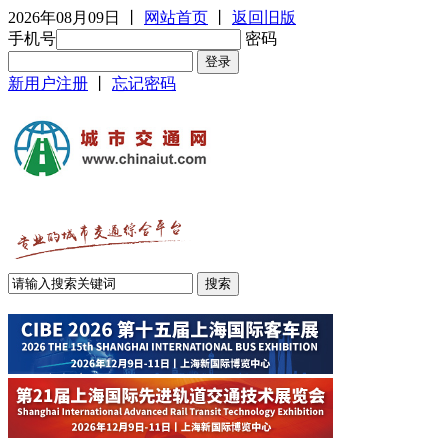
2026年08月09日
丨
网站首页
丨
返回旧版
手机号
密码
新用户注册
丨
忘记密码