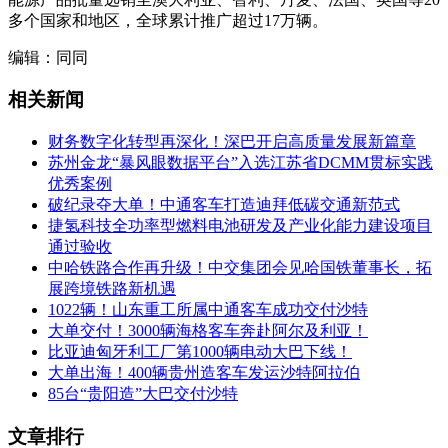
多个国家和地区，全球累计推广超过17万辆。
编辑：同同
相关新闻
财务数字化转型再深化！深巴开启高质量发展新篇章
苏州金龙“暴风眼数据平台”入选江苏省DCMM贯标实践
优秀案例
破纪录夺大单！中通客车打造迪拜低碳交通新范式
捷氢科技全功率型燃料电池研发及产业化能力建设项目
通过验收
中哈铁路合作再升级！中交集团会见哈国铁董事长，拓
展跨境铁路新机遇
1022辆！山东重工所属中通客车成功交付沙特
大单交付！3000辆海格客车奔赴阿尔及利亚！
比亚迪匈牙利工厂第1000辆电动大巴下线！
大单出海！400辆贵州造客车发运沙特阿拉伯
85台“贵阳造”大巴交付沙特
文章排行