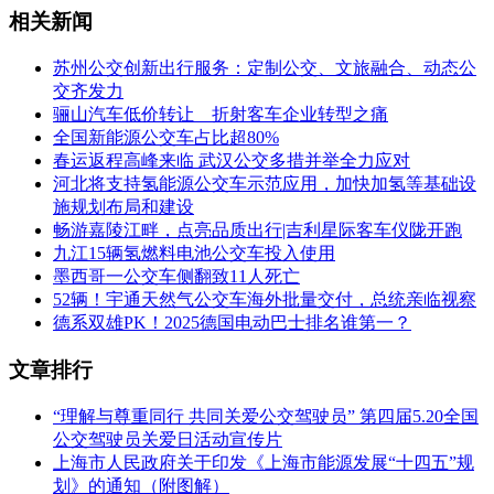
相关新闻
苏州公交创新出行服务：定制公交、文旅融合、动态公
交齐发力
骊山汽车低价转让 折射客车企业转型之痛
全国新能源公交车占比超80%
春运返程高峰来临 武汉公交多措并举全力应对
河北将支持氢能源公交车示范应用，加快加氢等基础设
施规划布局和建设
畅游嘉陵江畔，点亮品质出行|吉利星际客车仪陇开跑
九江15辆氢燃料电池公交车投入使用
墨西哥一公交车侧翻致11人死亡
52辆！宇通天然气公交车海外批量交付，总统亲临视察
德系双雄PK！2025德国电动巴士排名谁第一？
文章排行
“理解与尊重同行 共同关爱公交驾驶员” 第四届5.20全国
公交驾驶员关爱日活动宣传片
上海市人民政府关于印发《上海市能源发展“十四五”规
划》的通知（附图解）