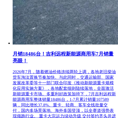
月销18486台！吉利远程新能源商用车7月销量
亮眼！
2026年7月，随着燃油价格连续两轮上调，各地老旧柴油
货车淘汰置换节奏加快。与此同时，交通运输部、国家
发展改革委等十一部门联合印发《推动新能源重卡规模
化应用实施方案》，各地配套细则陆续落地，全面激活
新能源重卡市场。多重利好政策加持下，7月吉利远程新
能源商用车整体销量18486台，1-7月累计销量107589
辆，同比增长37.8%。重卡、轻商、客车全线批量交
付，国内多场景落地、海外多国登顶，以全赛道强势表
现领跑行业。 重卡大宗运力绿动升级 交付签约齐头并进