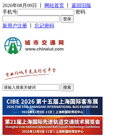
2026年08月09日
丨
网站首页
丨
返回旧版
手机号
密码
新用户注册
丨
忘记密码