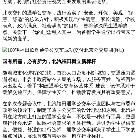
方案，将履行社会责任视为企业发展的重要使命。
此次交付的通学公交车，践行落实了“安全、环保、美观、智
慧、舒适”的总体方针，积极实现“学生满意、家长满意、学校
满意、政府满意、社会满意”的目标。更将解决民生通学痛
点、关爱下一代的理念融入其中，为首都学生通学出行带来了
崭新的变革。
国有所需，必有所为，
北汽福田树立新标杆
随着城市化进程的加快，首都人口密度不断增加，交通压力逐
渐紧迫。市委市政府站在人民的立场，以服务百姓、造福百姓
为出发点，着手“构建通学公交车运营体系”建设，该体系对于
缓解交通压力、保障学生安全、推动教育发展具有重要意义。
在多次专题会议中，北汽福田通学公交车研发团队与在市委市
政府的领导下，制定了通学公交车的设计理念和原则。北汽福
田在此方向上打造的通学公交车，不仅是一种出行工具，更是
履行社会承诺、回应社会需求的具体行动。通过为学生提供安
全、便捷、舒适的出行选择，通学公交车解决了学生上下学的
痛点问题，展现首都首善标准，树立行业标杆。