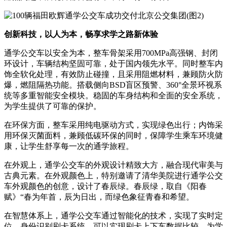
创新科技，以人为本，
畅享求学之路新体验
通学公交车以安全为本，整车骨架采用700MPa高强钢、封闭
环设计，车辆结构坚固可靠，处于国内领先水平。同时整车内
饰全软化处理，有效防止碰撞，且采用阻燃材料，兼顾防火防
爆，燃阻隔热功能。搭载侧向BSD盲区预警、360°全景环视系
统等多重智能安全模块。稳固的车身结构和全面的安全系统，
为学生提供了可靠的保护。
在环保方面，整车采用纯电驱动方式，实现绿色出行；内饰采
用环保灭菌面料，兼顾低碳环保的同时，保障学生乘车环境健
康，让学生舒享每一次的通学旅程。
在外观上，通学公交车的外观设计精致大方，融合现代审美与
古典元素。在外观颜色上，特别邀请了清华美院进行通学公交
车外观颜色的创意，设计了春辰绿。春辰绿，取自《阳春
赋》“春为年首，辰为日出，而绿色象征青春和希望。
在智慧体系上，通学公交车通过智能化的技术，实现了实时定
位、身份识别刷卡系统，可以实现刷卡上下车数据比较，为学