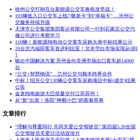
徐州公交打响百台新能源公交车换电攻坚战！
193辆低入口公交车上线/“敬老卡”到“幸福卡” …沧州公
交服务持续升级
天津市公交集团第四客运有限公司一行到石家庄公交汽
修公司进行考察学习
110辆！新能源纯电动公交客车采购大单中标结果公示
20台北汽福田客车首进利比亚！北非空白市场实现从0到
1
输出中国解决方案 苏州金向非洲市场出口客车超14000
台
“公交+智慧物流”，兰州公交与顺丰跨界合作
中标丨绍兴公交130辆公交客车采购项目中标(成交)结果
公告
金龙纯电旅游大巴批量交付江苏苏州！
从“新”出发！洛阳“神都小巴”的新春答卷
文章排行
“理解与尊重同行 共同关爱公交驾驶员” 第四届5.20全国
公交驾驶员关爱日活动宣传片
上海市人民政府关于印发《上海市能源发展“十四五”规