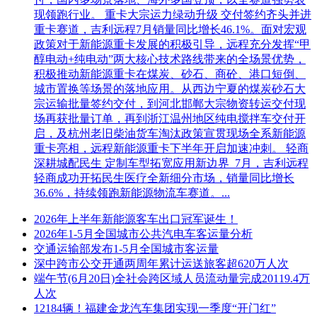
现领跑行业。 重卡大宗运力绿动升级 交付签约齐头并进
重卡赛道，吉利远程7月销量同比增长46.1%。面对宏观
政策对于新能源重卡发展的积极引导，远程充分发挥“甲
醇电动+纯电动”两大核心技术路线带来的全场景优势，
积极推动新能源重卡在煤炭、砂石、商砼、港口短倒、
城市置换等场景的落地应用。从西边宁夏的煤炭砂石大
宗运输批量签约交付，到河北邯郸大宗物资转运交付现
场再获批量订单，再到浙江温州地区纯电搅拌车交付开
启，及杭州老旧柴油货车淘汰政策宣贯现场全系新能源
重卡亮相，远程新能源重卡下半年开启加速冲刺。 轻商
深耕城配民生 定制车型拓宽应用新边界 7月，吉利远程
轻商成功开拓民生医疗全新细分市场，销量同比增长
36.6%，持续领跑新能源物流车赛道。...
2026年上半年新能源客车出口冠军诞生！
2026年1-5月全国城市公共汽电车客运量分析
交通运输部发布1-5月全国城市客运量
深中跨市公交开通两周年累计运送旅客超620万人次
端午节(6月20日)全社会跨区域人员流动量完成20119.4万
人次
12184辆！福建金龙汽车集团实现一季度“开门红”