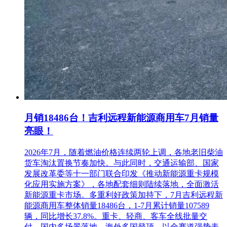
月销18486台！吉利远程新能源商用车7月销量
亮眼！
2026年7月，随着燃油价格连续两轮上调，各地老旧柴油
货车淘汰置换节奏加快。与此同时，交通运输部、国家
发展改革委等十一部门联合印发《推动新能源重卡规模
化应用实施方案》，各地配套细则陆续落地，全面激活
新能源重卡市场。多重利好政策加持下，7月吉利远程新
能源商用车整体销量18486台，1-7月累计销量107589
辆，同比增长37.8%。重卡、轻商、客车全线批量交
付，国内多场景落地、海外多国登顶，以全赛道强势表