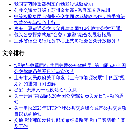
我国两万吨重载列车自动驾驶试验成功
公共交通大升级！苏州金龙新V系客车首秀杭州
中策橡胶集团与湖州公交集团达成战略合作，携手推进
智慧公交与绿色出行！
青海：夏都通公交卡实现与全国314个城市公交“互通”
包头公交探索构建“公交＋旅游”融合发展新格局
江苏省低空飞行服务中心正式向社会公众开放服务！
文章排行
“理解与尊重同行 共同关爱公交驾驶员” 第四届5.20全国
公交驾驶员关爱日活动宣传片
上海市人民政府关于印发《上海市能源发展“十四五”规
划》的通知（附图解）
提醒 | 天津又一地铁站临时关闭！
关于开展“第四届5.20全国公交驾驶员关爱日”活动的通
知
关于申报2023年UITP全球公共交通峰会城市公共交通项
目议题的通知
交通运输部印发通知部署做好道路客运电子客票推广普
及工作