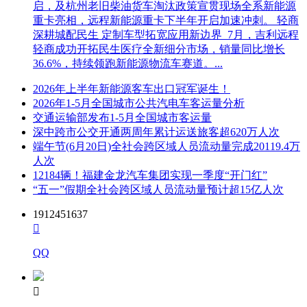
启，及杭州老旧柴油货车淘汰政策宣贯现场全系新能源
重卡亮相，远程新能源重卡下半年开启加速冲刺。 轻商
深耕城配民生 定制车型拓宽应用新边界 7月，吉利远程
轻商成功开拓民生医疗全新细分市场，销量同比增长
36.6%，持续领跑新能源物流车赛道。...
2026年上半年新能源客车出口冠军诞生！
2026年1-5月全国城市公共汽电车客运量分析
交通运输部发布1-5月全国城市客运量
深中跨市公交开通两周年累计运送旅客超620万人次
端午节(6月20日)全社会跨区域人员流动量完成20119.4万
人次
12184辆！福建金龙汽车集团实现一季度“开门红”
“五一”假期全社会跨区域人员流动量预计超15亿人次
1912451637

QQ
