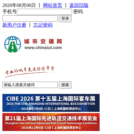
2026年08月06日
丨
网站首页
丨
返回旧版
手机号
密码
新用户注册
丨
忘记密码