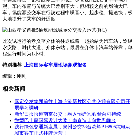
观、车内布置与传统大巴差别不大，但相较之前的燃油大巴
车，氢能源公交车在行驶过程中噪音小、起步稳、提速快，极
大地提升了乘车的舒适度。
此次试运行的孝义至介休的往返线路，起始站为汽车站，途经
永安路、时代大道、介休东站，最后在介休市汽车站停靠，单
程运行时间为1小时。
特别推荐
上海国际客车展现场参观报名
编辑：刚刚
相关新闻
嘉定交发集团前往上海临港新片区公共交通有限公司开
展学习调研
新华日报报道南京公交：融入“绿”体系 驶向可持续
微型巴士获国际设计大奖！南京造走向世界舞台
践行绿色交通新发展，泉州公交28台欧辉BJ6805纯电动
城市客车正式挂牌运营！