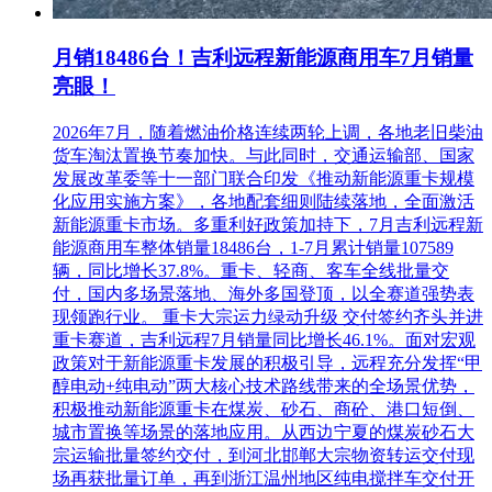
月销18486台！吉利远程新能源商用车7月销量
亮眼！
2026年7月，随着燃油价格连续两轮上调，各地老旧柴油
货车淘汰置换节奏加快。与此同时，交通运输部、国家
发展改革委等十一部门联合印发《推动新能源重卡规模
化应用实施方案》，各地配套细则陆续落地，全面激活
新能源重卡市场。多重利好政策加持下，7月吉利远程新
能源商用车整体销量18486台，1-7月累计销量107589
辆，同比增长37.8%。重卡、轻商、客车全线批量交
付，国内多场景落地、海外多国登顶，以全赛道强势表
现领跑行业。 重卡大宗运力绿动升级 交付签约齐头并进
重卡赛道，吉利远程7月销量同比增长46.1%。面对宏观
政策对于新能源重卡发展的积极引导，远程充分发挥“甲
醇电动+纯电动”两大核心技术路线带来的全场景优势，
积极推动新能源重卡在煤炭、砂石、商砼、港口短倒、
城市置换等场景的落地应用。从西边宁夏的煤炭砂石大
宗运输批量签约交付，到河北邯郸大宗物资转运交付现
场再获批量订单，再到浙江温州地区纯电搅拌车交付开