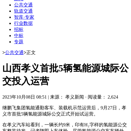
公共交通
轨道交通
智库·专家
行业数据
招标
中标
专题
>
公共交通
>
正文
山西孝义首批5辆氢能源城际公
交投入运营
2023年10月08日 08:51
|
来源： 孝义新闻
·
阅读量： 2,624
继鹏飞集团氢能通勤客车、装载机示范运营后，9月27日，孝
义市首批5辆氢能源城际公交正式开始试运营。
在孝义汽车站看到，一辆长约9米，印有H₂字样的氢能源公交
车整装待发，记者随即上车体验。尽管氢能源公交车车辆外