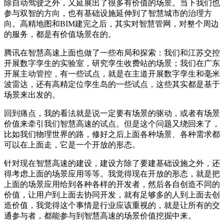
除自动驾驶之外，又延展出了很多有价值的场景。当下我们也
参与双智的方向，也有基础设施延伸到了智慧城市的治理方
向。高精地图和BIM建完之后，其实对智慧管网，对整个周边
的服务，都是有价值场景在的。
腾讯在智慧高速上面也做了一些布局和探索：我们和江苏交控
开展数字孪生的实验室，研究孪生收费站的场景；我们在广东
开展主动管控，有一些试点，就是在主道开展数字孪生和毫米
波雷达，还有高精定位孪生岛的一些试点，这些其实都是基于
场景来出发的。
回到痛点，我的看法就是说一定要有场景的驱动，或者有场景
价值来牵引我们智慧高速的试点。但是这个问题又绕回来了，
比如我们物理世界的路，修好之后上面各种场景、各种需求都
可以在上面走，它是一个开放的形态。
针对现在智慧高速的建设，建设方除了要建基础设施之外，还
得考虑上面的场景应用等等。我觉得现在开放的形态，就是把
上面的场景应用给到各种各样的开发者，然后各自创造不同的
价值，让用户到上面去协同开发，就有足够多的人到上面去创
造价值，我觉得这个事情是行业应该重视的，就是让所有的交
通参与者，都能参与到智慧高速的场景价值挖掘中来。