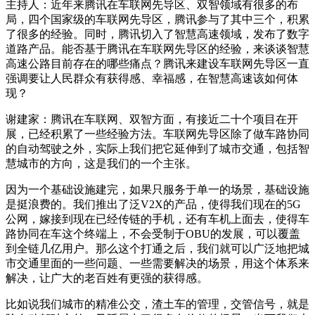
主持人：近年来腾讯在车联网先导区、双智领域有很多的布
局，四个国家级的车联网先导区，腾讯参与了其中三个，积累
了很多的经验。同时，腾讯切入了智慧高速领域，发布了数字
道路产品。能否基于腾讯在车联网先导区的经验，来谈谈智慧
高速公路目前存在的哪些痛点？腾讯来建设车联网先导区一直
强调要让人民群众有获得感、幸福感，在智慧高速该如何体
现？
谢建家：腾讯在车联网、双智方面，有接近二十个项目在开
展，已经积累了一些经验方法。车联网先导区除了做车路协同
的自动驾驶之外，实际上我们把它延伸到了城市交通，包括智
慧城市的方向，这是我们的一个主张。
因为一个基础设施建完，如果只服务于单一的场景，基础设施
是挺浪费的。我们推出了泛V2X的产品，使得我们现在的5G
公网，嫁接到现在已经传链的手机，还有车机上面去，使得车
路协同在车这个终端上，不会受制于OBU的发展，可以覆盖
到全链几亿用户。那么这个打通之后，我们就可以广泛地把城
市交通里面的一些问题、一些需要解决的场景，用这个体系来
解决，让广大的老百姓有更强的获得感。
比如说我们城市的精准公交，渣土车的管理，交管信号，就是