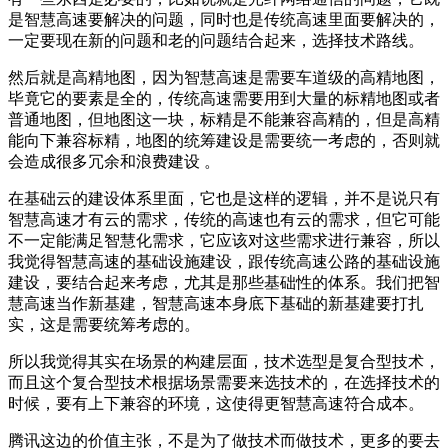
是智慧高速要解决的问题，同时也是传统高速里面要解决的，
一定要现在新的问题和老的问题结合起来，选择技术路线。
然后就是高精地图，因为智慧高速是需要车道级的高精地图，
毕竟它的要素是全的，传统高速需要用到大量的标精地图或者
普通地图，但地图这一块，标精是不能兼容高精的，但是高精
能向下兼容标精，地图的统筹建设是需要统一考虑的，否则就
会造成很多冗余和浪费建设 。
在基础云的建设体系里面，它也是这样的逻辑，并不是说只有
智慧高速才有云的需求，传统的高速也有云的需求，但它可能
不一定能满足智慧化需求，它应该对这些需求进行兼容，所以
我觉得智慧高速的基础设施建设，跟传统高速公路的基础设施
建设，要结合起来考虑，尤其是那些基础性的体系。我们把智
慧高速当作新基建，智慧高速本身底下基础的新基建要打扎
实，这是需要统筹考虑的。
所以我觉得其实在场景的构建层面，技术选型是复合型技术，
而且这个复合型技术根据场景需要来选技术的，在选择技术的
时候，要有上下兼容的环境，这使得更智慧高速符合成本。
腾讯这边的价值主张，不是为了做技术而做技术，更多的要去