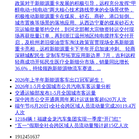
政策对于新能源重卡发展的积极引导，远程充分发挥“甲
醇电动+纯电动”两大核心技术路线带来的全场景优势，
积极推动新能源重卡在煤炭、砂石、商砼、港口短倒、
城市置换等场景的落地应用。从西边宁夏的煤炭砂石大
宗运输批量签约交付，到河北邯郸大宗物资转运交付现
场再获批量订单，再到浙江温州地区纯电搅拌车交付开
启，及杭州老旧柴油货车淘汰政策宣贯现场全系新能源
重卡亮相，远程新能源重卡下半年开启加速冲刺。 轻商
深耕城配民生 定制车型拓宽应用新边界 7月，吉利远程
轻商成功开拓民生医疗全新细分市场，销量同比增长
36.6%，持续领跑新能源物流车赛道。...
2026年上半年新能源客车出口冠军诞生！
2026年1-5月全国城市公共汽电车客运量分析
交通运输部发布1-5月全国城市客运量
深中跨市公交开通两周年累计运送旅客超620万人次
端午节(6月20日)全社会跨区域人员流动量完成20119.4万
人次
12184辆！福建金龙汽车集团实现一季度“开门红”
“五一”假期全社会跨区域人员流动量预计超15亿人次
1912451637