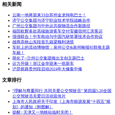
相关新闻
云南一地将迎来33台苏州金龙纯电巴士！
济宁公交集团与济宁职业技术学院战略合作
广州公交集团与中外运共探物流合作新路径
福田欧辉多款高端旅游客车交付安徽宿州汇庆客运
强强联合！中车电动与中国汽研签署技术合作协议
雄商高铁山东段首孔箱梁顺利浇筑
车轮上的流动博物馆：泉州公交&泉州晚报社联推主题
车厢！
萌化了~兰州公交集团推出文创主题巴士
运力升级！浙江金华迎来一批新车
沪昆铁路贵州段启动2024年大修集中修
文章排行
“理解与尊重同行 共同关爱公交驾驶员” 第四届5.20全国
公交驾驶员关爱日活动宣传片
上海市人民政府关于印发《上海市能源发展“十四五”规
划》的通知（附图解）
提醒 | 天津又一地铁站临时关闭！