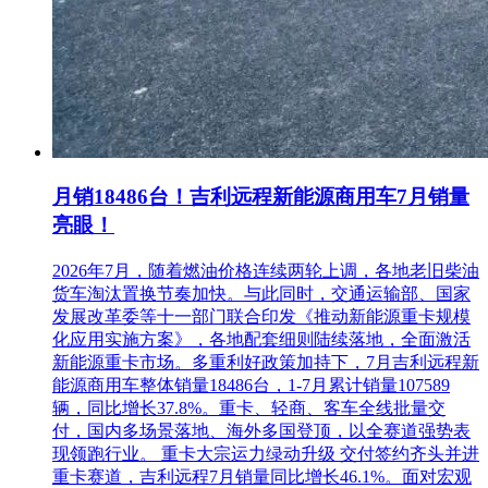
月销18486台！吉利远程新能源商用车7月销量
亮眼！
2026年7月，随着燃油价格连续两轮上调，各地老旧柴油
货车淘汰置换节奏加快。与此同时，交通运输部、国家
发展改革委等十一部门联合印发《推动新能源重卡规模
化应用实施方案》，各地配套细则陆续落地，全面激活
新能源重卡市场。多重利好政策加持下，7月吉利远程新
能源商用车整体销量18486台，1-7月累计销量107589
辆，同比增长37.8%。重卡、轻商、客车全线批量交
付，国内多场景落地、海外多国登顶，以全赛道强势表
现领跑行业。 重卡大宗运力绿动升级 交付签约齐头并进
重卡赛道，吉利远程7月销量同比增长46.1%。面对宏观