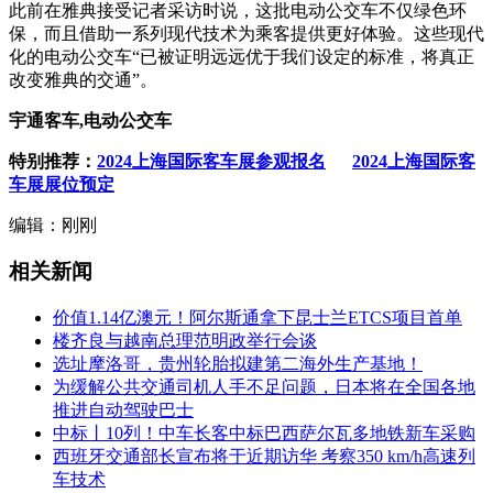
此前在雅典接受记者采访时说，这批电动公交车不仅绿色环
保，而且借助一系列现代技术为乘客提供更好体验。这些现代
化的电动公交车“已被证明远远优于我们设定的标准，将真正
改变雅典的交通”。
宇通客车,电动公交车
特别推荐：
2024上海国际客车展参观报名
2024上海国际客
车展展位预定
编辑：刚刚
相关新闻
价值1.14亿澳元！阿尔斯通拿下昆士兰ETCS项目首单
楼齐良与越南总理范明政举行会谈
选址摩洛哥，贵州轮胎拟建第二海外生产基地！
为缓解公共交通司机人手不足问题，日本将在全国各地
推进自动驾驶巴士
中标丨10列！中车长客中标巴西萨尔瓦多地铁新车采购
西班牙交通部长宣布将于近期访华 考察350 km/h高速列
车技术