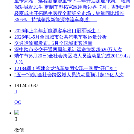
重卡亮相，远程新能源重卡下半年开启加速冲刺。 轻商
深耕城配民生 定制车型拓宽应用新边界 7月，吉利远程
轻商成功开拓民生医疗全新细分市场，销量同比增长
36.6%，持续领跑新能源物流车赛道。...
2026年上半年新能源客车出口冠军诞生！
2026年1-5月全国城市公共汽电车客运量分析
交通运输部发布1-5月全国城市客运量
深中跨市公交开通两周年累计运送旅客超620万人次
端午节(6月20日)全社会跨区域人员流动量完成20119.4万
人次
12184辆！福建金龙汽车集团实现一季度“开门红”
“五一”假期全社会跨区域人员流动量预计超15亿人次
1912451637

QQ

微信