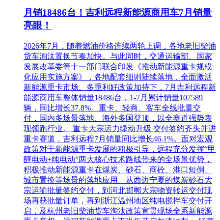
月销18486台！吉利远程新能源商用车7月销量
亮眼！
2026年7月，随着燃油价格连续两轮上调，各地老旧柴油
货车淘汰置换节奏加快。与此同时，交通运输部、国家
发展改革委等十一部门联合印发《推动新能源重卡规模
化应用实施方案》，各地配套细则陆续落地，全面激活
新能源重卡市场。多重利好政策加持下，7月吉利远程新
能源商用车整体销量18486台，1-7月累计销量107589
辆，同比增长37.8%。重卡、轻商、客车全线批量交
付，国内多场景落地、海外多国登顶，以全赛道强势表
现领跑行业。 重卡大宗运力绿动升级 交付签约齐头并进
重卡赛道，吉利远程7月销量同比增长46.1%。面对宏观
政策对于新能源重卡发展的积极引导，远程充分发挥“甲
醇电动+纯电动”两大核心技术路线带来的全场景优势，
积极推动新能源重卡在煤炭、砂石、商砼、港口短倒、
城市置换等场景的落地应用。从西边宁夏的煤炭砂石大
宗运输批量签约交付，到河北邯郸大宗物资转运交付现
场再获批量订单，再到浙江温州地区纯电搅拌车交付开
启，及杭州老旧柴油货车淘汰政策宣贯现场全系新能源