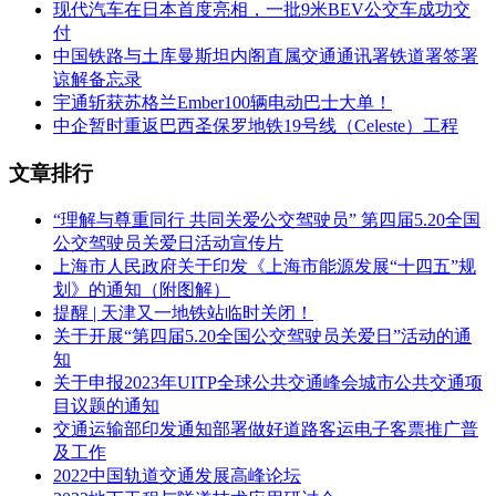
现代汽车在日本首度亮相，一批9米BEV公交车成功交
付
中国铁路与土库曼斯坦内阁直属交通通讯署铁道署签署
谅解备忘录
宇通斩获苏格兰Ember100辆电动巴士大单！
中企暂时重返巴西圣保罗地铁19号线（Celeste）工程
文章排行
“理解与尊重同行 共同关爱公交驾驶员” 第四届5.20全国
公交驾驶员关爱日活动宣传片
上海市人民政府关于印发《上海市能源发展“十四五”规
划》的通知（附图解）
提醒 | 天津又一地铁站临时关闭！
关于开展“第四届5.20全国公交驾驶员关爱日”活动的通
知
关于申报2023年UITP全球公共交通峰会城市公共交通项
目议题的通知
交通运输部印发通知部署做好道路客运电子客票推广普
及工作
2022中国轨道交通发展高峰论坛