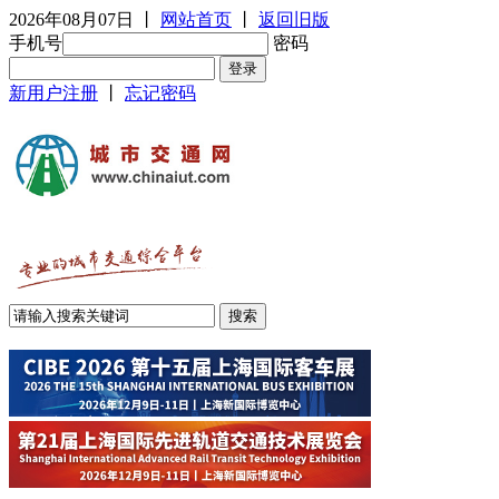
2026年08月07日
丨
网站首页
丨
返回旧版
手机号
密码
新用户注册
丨
忘记密码