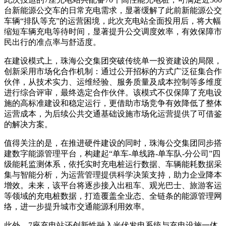
台新能源公交车的日常充电需求，显著缓解了此前新能源公交
车辆“排队等充”的运营困境，此次充电站全面投用后，将大幅
缩短车辆充电等待时间，显著提升公交调度效率，有效保障市
民出行的准点率与舒适度。
在建设模式上，珠海公交集团突破传统单一投资建设的局限，
创新采用市场化合作机制：通过公开招标的方式广泛征集合作
伙伴，从技术实力、运维经验、服务质量及成本控制等多维度
进行综合评审，最终选定合作伙伴。该模式不仅保障了充电设
施的高标准建设和稳定运行，更借助市场竞争有效降低了整体
运营成本，为后续公共交通基础设施市场化运营提供了可借鉴
的解决方案。
值得关注的是，在推进硬件建设的同时，珠海公交集团同步搭
建数字能源管理平台，构建起“单车-单线路-单车队-分公司”四
级能耗监测体系，依托实时充电桩运行数据、车辆能耗数据采
集与智能分析，为运营管理提供科学决策支持，助力企业降本
增效。未来，该平台将逐步接入出租车、观光巴士、旅游客运
等领域的充电桩数据，打造覆盖全业态、全链条的能源管理网
络，进一步提升城市交通能源利用效率。
此外，7座充电站还创新性融入光伏发电系统与充电设施一体