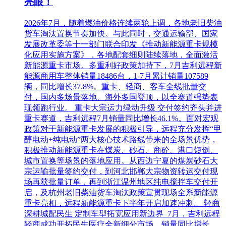
亮眼！
2026年7月，随着燃油价格连续两轮上调，各地老旧柴油
货车淘汰置换节奏加快。与此同时，交通运输部、国家
发展改革委等十一部门联合印发《推动新能源重卡规模
化应用实施方案》，各地配套细则陆续落地，全面激活
新能源重卡市场。多重利好政策加持下，7月吉利远程新
能源商用车整体销量18486台，1-7月累计销量107589
辆，同比增长37.8%。重卡、轻商、客车全线批量交
付，国内多场景落地、海外多国登顶，以全赛道强势表
现领跑行业。 重卡大宗运力绿动升级 交付签约齐头并进
重卡赛道，吉利远程7月销量同比增长46.1%。面对宏观
政策对于新能源重卡发展的积极引导，远程充分发挥“甲
醇电动+纯电动”两大核心技术路线带来的全场景优势，
积极推动新能源重卡在煤炭、砂石、商砼、港口短倒、
城市置换等场景的落地应用。从西边宁夏的煤炭砂石大
宗运输批量签约交付，到河北邯郸大宗物资转运交付现
场再获批量订单，再到浙江温州地区纯电搅拌车交付开
启，及杭州老旧柴油货车淘汰政策宣贯现场全系新能源
重卡亮相，远程新能源重卡下半年开启加速冲刺。 轻商
深耕城配民生 定制车型拓宽应用新边界 7月，吉利远程
轻商成功开拓民生医疗全新细分市场，销量同比增长