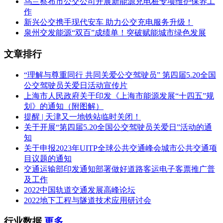
乌兰察布市公交公司开展新能源充电桩专项维护保养工
作
新兴公交携手现代安车 助力公交充电服务升级！
泉州交发能源“双百”成绩单！突破赋能城市绿色发展
文章排行
“理解与尊重同行 共同关爱公交驾驶员” 第四届5.20全国
公交驾驶员关爱日活动宣传片
上海市人民政府关于印发《上海市能源发展“十四五”规
划》的通知（附图解）
提醒 | 天津又一地铁站临时关闭！
关于开展“第四届5.20全国公交驾驶员关爱日”活动的通
知
关于申报2023年UITP全球公共交通峰会城市公共交通项
目议题的通知
交通运输部印发通知部署做好道路客运电子客票推广普
及工作
2022中国轨道交通发展高峰论坛
2022地下工程与隧道技术应用研讨会
行业数据
更多