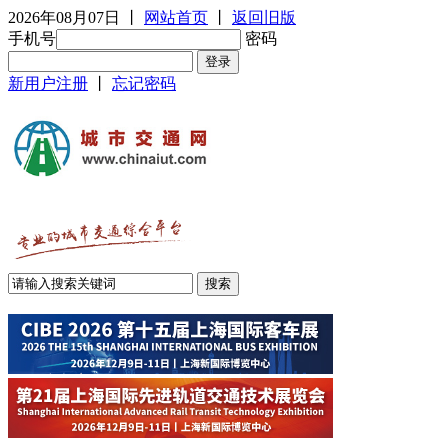
2026年08月07日
丨
网站首页
丨
返回旧版
手机号
密码
新用户注册
丨
忘记密码