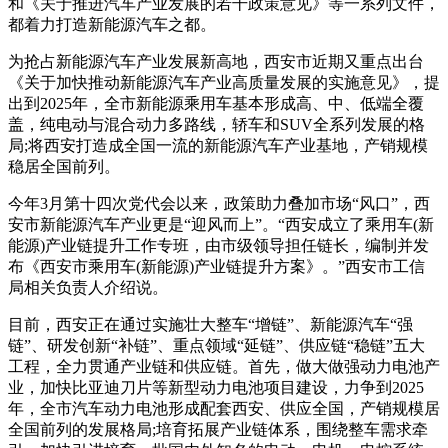
和《关于推进汽车产业发展的若干政策意见》等一系列文件，
都着力打造新能源汽车之都。
为抢占新能源汽车产业发展新高地，西安市近期又重点出台
《关于加快推动新能源汽车产业高质量发展的实施意见》，提
出到2025年，全市新能源乘用车基本形成高、中、低端全覆
盖，纯电动与混合动力多路线，轿车和SUV全系列发展的格
局;将西安打造成全国一流的新能源汽车产业基地，产销规模
稳居全国前列。
今年3月第十四次党代会以来，政策助力叠加市场“风口”，西
安市新能源汽车产业更是“迎风而上”。“西安成立了乘用车(新
能源)产业链提升工作专班，由市级领导担任链长，编制并发
布《西安市乘用车(新能源)产业链提升方案》。”西安市工信
局相关负责人介绍说。
目前，西安正在通过实施壮大整车“增链”、新能源汽车“强
链”、研发创新“补链”、重点领域“延链”、供应链“稳链”五大
工程，全力贯通产业链和供应链。首先，做大做强动力电池产
业，加快比亚迪刀片等新型动力电池项目建设，力争到2025
年，全市汽车动力电池形成配套西安、供应全国，产销规模居
全国前列的发展格局;培育拓展产业链体系，围绕整车需求牵