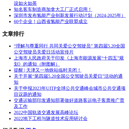
设如火如荼
知名客车制造商加拿大工厂正式启用！
深圳市发布氢能产业创新发展行动计划（2024-2025年）
60个企业！山西省氢能产业联盟成立
文章排行
“理解与尊重同行 共同关爱公交驾驶员” 第四届5.20全国
公交驾驶员关爱日活动宣传片
上海市人民政府关于印发《上海市能源发展“十四五”规
划》的通知（附图解）
提醒 | 天津又一地铁站临时关闭！
关于开展“第四届5.20全国公交驾驶员关爱日”活动的通
知
关于申报2023年UITP全球公共交通峰会城市公共交通项
目议题的通知
交通运输部印发通知部署做好道路客运电子客票推广普
及工作
2022中国轨道交通发展高峰论坛
2022地下工程与隧道技术应用研讨会