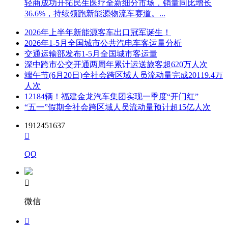
轻商成功开拓民生医疗全新细分市场，销量同比增长
36.6%，持续领跑新能源物流车赛道。...
2026年上半年新能源客车出口冠军诞生！
2026年1-5月全国城市公共汽电车客运量分析
交通运输部发布1-5月全国城市客运量
深中跨市公交开通两周年累计运送旅客超620万人次
端午节(6月20日)全社会跨区域人员流动量完成20119.4万
人次
12184辆！福建金龙汽车集团实现一季度“开门红”
“五一”假期全社会跨区域人员流动量预计超15亿人次
1912451637

QQ

微信
