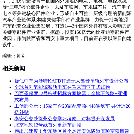
引，加快引进培育一批国内外知名的电动、电机、电控系统
等“三电”核心部件企业，以及车联网、车规级芯片、汽车电子
电器等关键核心部件企业，形成自主可控、层级合理的新能源
汽车产业链体系;构建关键零部件产业集群，力促一批新能源
汽车配套企业聚集发展，打造1—2个国内外具有较大影响力的
关键零部件产业集群。据悉，投资150亿元的比亚迪零部件产
业园，作为陕西省和西安市重大项目，目前正在夜以继日的建
设中。
编辑：刚刚
相关新闻
疑似中车为沙特KAFD打造无人驾驶单轨列车设计公布
全球首列氢能源智轨电车在马来西亚正式试跑
巴西圣保罗22号棕线招标方案披露：全地下线路+亚洲
式布局
工信部公示：15家车企20家配套商4448辆氢车 共计近20
亿补贴
泰安公交赴徐州公交学习考察丨对标提升谋发展
北京地铁13号线首列更新车到段
跑出加速度！华东地区首个足尺实体隧道实验室项目建