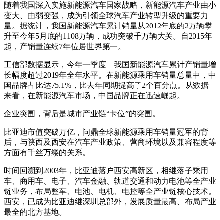
随着我国深入实施新能源汽车国家战略，新能源汽车产业由小
变大、由弱变强，成为引领全球汽车产业转型升级的重要力
量。据统计，我国新能源汽车累计销量从2012年底的2万辆攀
升至今年5月底的1108万辆，成功突破千万辆大关。自2015年
起，产销量连续7年位居世界第一。
工信部数据显示，今年一季度，我国新能源汽车累计产销量增
长幅度超过2019年全年水平。在新能源乘用车销量总量中，中
国品牌占比达75.1%，比去年同期提高了2个百分点。从数据
来看，在新能源汽车市场，中国品牌正在迅速崛起。
企业突围，背后是城市产业链“卡位”的突围。
比亚迪市值突破万亿，问鼎全球新能源乘用车销量冠军的背
后，与陕西及西安在汽车产业政策、营商环境以及兼容程度等
方面有千丝万缕的关系。
时间回溯到2003年，比亚迪落户西安高新区，相继落子乘用
车、商用车、电子、汽车金融、轨道交通和动力电池等全产业
链业务，布局整车、电池、电机、电控等全产业链核心技术。
西安，已成为比亚迪继深圳总部外，发展质量最高、布局产业
最全的北方基地。