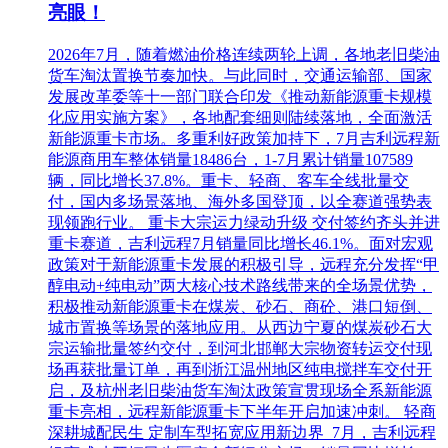
亮眼！
2026年7月，随着燃油价格连续两轮上调，各地老旧柴油
货车淘汰置换节奏加快。与此同时，交通运输部、国家
发展改革委等十一部门联合印发《推动新能源重卡规模
化应用实施方案》，各地配套细则陆续落地，全面激活
新能源重卡市场。多重利好政策加持下，7月吉利远程新
能源商用车整体销量18486台，1-7月累计销量107589
辆，同比增长37.8%。重卡、轻商、客车全线批量交
付，国内多场景落地、海外多国登顶，以全赛道强势表
现领跑行业。 重卡大宗运力绿动升级 交付签约齐头并进
重卡赛道，吉利远程7月销量同比增长46.1%。面对宏观
政策对于新能源重卡发展的积极引导，远程充分发挥“甲
醇电动+纯电动”两大核心技术路线带来的全场景优势，
积极推动新能源重卡在煤炭、砂石、商砼、港口短倒、
城市置换等场景的落地应用。从西边宁夏的煤炭砂石大
宗运输批量签约交付，到河北邯郸大宗物资转运交付现
场再获批量订单，再到浙江温州地区纯电搅拌车交付开
启，及杭州老旧柴油货车淘汰政策宣贯现场全系新能源
重卡亮相，远程新能源重卡下半年开启加速冲刺。 轻商
深耕城配民生 定制车型拓宽应用新边界 7月，吉利远程