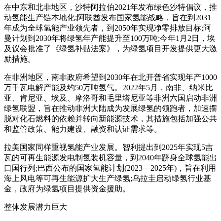
在中东和北非地区，沙特阿拉伯2021年发布绿色沙特倡议，推
动氢能生产链本地化;阿联酋发布国家氢能战略，旨在到2031
年成为全球氢能产业领先者，到2050年实现净零排放目标;阿
曼计划到2030年将绿氢年产能提升至100万吨;今年1月2日，埃
及议会批准了《绿氢补贴法案》，为绿氢项目开发提供更大激
励措施。
在非洲地区，南非政府希望到2030年在北开普省实现年产1000
万千瓦电解产能及约50万吨氢气。2022年5月，南非、纳米比
亚、肯尼亚、埃及、摩洛哥和毛里塔尼亚等非洲六国启动非洲
绿氢联盟，旨在推动非洲大陆成为发展绿氢的领跑者，加速摆
脱对化石燃料的依赖并转向新能源技术，其措施包括加强公共
和监管政策、能力建设、融资和认证需求等。
拉美国家同样重视氢能产业发展。智利提出到2025年实现5吉
瓦的可再生能源发电制氢装机容量，到2040年跻身全球氢能出
口国行列;巴西公布的国家氢能计划(2023—2025年)，旨在利用
海上风电等可再生能源扩大生产绿氢;乌拉圭启动绿氢行业基
金，政府为绿氢项目提供资金援助。
整体发展潜力巨大