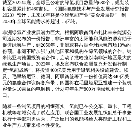
截至2022年底，全球已公布的绿氢项目数量约680个，规划装
机容量累计超460吉瓦。《国际氢能技术与产业发展研究报告
2023》预计，未来10年将是全球氢能产业“黄金发展期”，到
2030年全球氢能需求将超过1.5亿吨。
非洲绿氢产业发展潜力巨大。根据阿联酋阿布扎比未来能源公
司近期发布的一份报告，非洲丰富的太阳能和风能资源有助于
促进绿氢生产，到2050年，非洲或将占据全球绿氢市场10%的
份额。非洲不断加强与其他国家和机构在绿氢领域的合作。纳
米比亚与德国投资者合作，启动了撒哈拉以南非洲地区最大的
绿氢生产项目。2022年，埃及宣布联合欧洲复兴开发银行制
定“氢能战略”，将投资400亿美元用于绿氢相关设施建设。埃
及、毛里塔尼亚、德国、阿联酋签署了一份价值高达340亿美
元的氢能合作谅解备忘录，四国将在毛里塔尼亚投建一个装机
容量达10吉瓦的电解槽，计划每年生产800万吨绿氢用于出
口。
随着一些制氢项目的相继落实，氢能已在公交车、重卡、工程
机械等领域实现了试点应用。联合国工业发展组织副总干事兼
执行干事邹刺勇认为，广泛应用的氢能将给人类能源工程和工
业生产方式带来根本性变化。