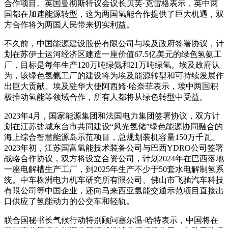
合作项目。英国曼彻斯特议会议长贝芙·克雷格表示，英中两
国都在加速能源转型，这为两国氢能合作提供了巨大机遇，双
方合作将为两国人民带来切实利益。
不久前，中国能源建设股份有限公司与埃及政府签署协议，计
划在苏伊士运河经济区建造一座价值67.5亿美元的绿色氢氨工
厂，目标是每年生产120万吨绿氨和21万吨绿氢。埃及政府认
为，该绿色氢氨工厂的建设将为埃及能源转型和可持续发展作
出巨大贡献。埃及驻华大使阿西姆·哈奈菲表示，埃中两国积
极推动氢能等领域合作，所有人都将从绿色转型中受益。
2023年4月，国家能源集团和法国电力集团签署协议，双方计
划在江苏盐城东台市共同建设“风光氢储”绿色能源协同融合的
海上综合智慧能源岛示范项目，总规划装机容量150万千瓦。
2023年初，江苏国富氢能技术装备公司与巴西YDRO公司签署
战略合作协议，双方将设立合资公司，计划2024年在巴西落地
一座电解槽生产工厂，到2025年生产不少于50套水电解制氢系
统。中车株洲电力机车研究所有限公司、佛山市飞驰汽车科技
有限公司等中国企业，还向马来西亚氢能交通示范项目直接出
口供应了氢能动力的公交车和轻轨。
联合国秘书长气候行动特别顾问塞尔温·哈特表示，中国将在