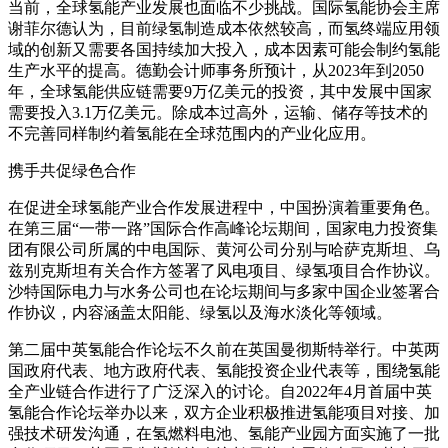
当前，全球氢能产业发展也面临不少挑战。国际氢能协会主席
谢菲尔德认为，目前绿氢制造成本依然较高，而氢终端应用领
域的创新又需要各国持续加大投入，成本因素可能会制约氢能
生产水平的提高。德勤会计师事务所预计，从2023年到2050
年，全球氢能供应链需要9万亿美元的投资，其中发展中国家
需要投入3.1万亿美元。除成本过高外，运输、储存等技术的
不完善同样制约着氢能在全球范围内的产业化应用。
携手共促绿色合作
在促进全球氢能产业合作发展进程中，中国扮演着重要角色。
在第三届“一带一路”国际合作高峰论坛期间，国家电力投资集
团有限公司所属的中电国际、黄河公司分别与哈萨克斯坦、乌
兹别克斯坦有关合作方签署了风电项目、绿氢项目合作协议。
沙特国际电力与水务公司也在论坛期间与多家中国企业签署合
作协议，内容涵盖太阳能、绿氢以及海水淡化等领域。
第二届中英氢能合作论坛不久前在英国曼彻斯特举行。中英两
国政府代表、地方政府代表、氢能投资企业代表等，围绕氢能
全产业链合作进行了广泛深入的讨论。自2022年4月首届中英
氢能合作论坛举办以来，双方企业积极推进氢能项目对接、加
强技术研发沟通，在氢燃料电池、氢能产业园方面实施了一批