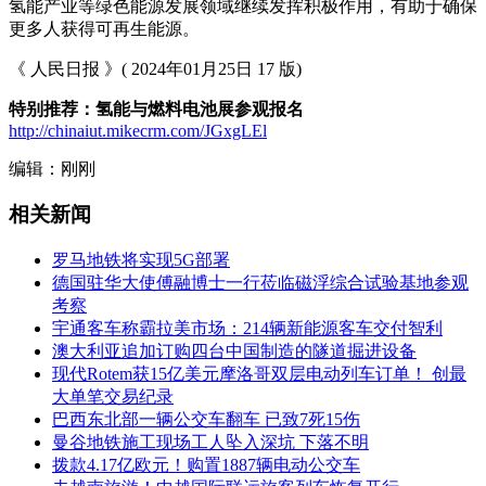
氢能产业等绿色能源发展领域继续发挥积极作用，有助于确保
更多人获得可再生能源。
《 人民日报 》( 2024年01月25日 17 版)
特别推荐：氢能与燃料电池展参观报名
http://chinaiut.mikecrm.com/JGxgLEl
编辑：刚刚
相关新闻
罗马地铁将实现5G部署
德国驻华大使傅融博士一行莅临磁浮综合试验基地参观
考察
宇通客车称霸拉美市场：214辆新能源客车交付智利
澳大利亚追加订购四台中国制造的隧道掘进设备
现代Rotem获15亿美元摩洛哥双层电动列车订单！ 创最
大单笔交易纪录
巴西东北部一辆公交车翻车 已致7死15伤
曼谷地铁施工现场工人坠入深坑 下落不明
拨款4.17亿欧元！购置1887辆电动公交车