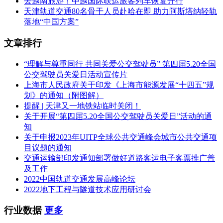
去越南旅游！中越国际联运旅客列车恢复开行
天津轨道交通80名骨干人员赴哈在即 助力阿斯塔纳轻轨
落地“中国方案”
文章排行
“理解与尊重同行 共同关爱公交驾驶员” 第四届5.20全国
公交驾驶员关爱日活动宣传片
上海市人民政府关于印发《上海市能源发展“十四五”规
划》的通知（附图解）
提醒 | 天津又一地铁站临时关闭！
关于开展“第四届5.20全国公交驾驶员关爱日”活动的通
知
关于申报2023年UITP全球公共交通峰会城市公共交通项
目议题的通知
交通运输部印发通知部署做好道路客运电子客票推广普
及工作
2022中国轨道交通发展高峰论坛
2022地下工程与隧道技术应用研讨会
行业数据
更多