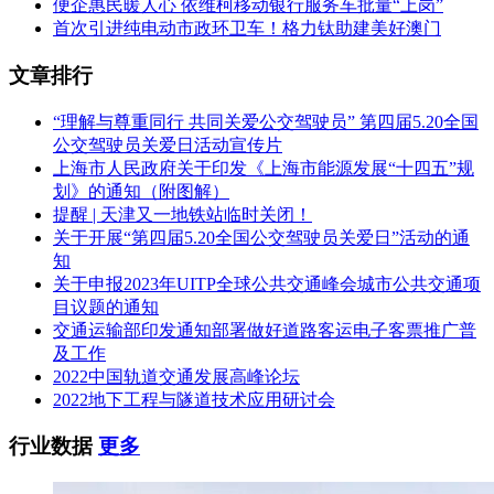
便企惠民暖人心 依维柯移动银行服务车批量“上岗”
首次引进纯电动市政环卫车！格力钛助建美好澳门
文章排行
“理解与尊重同行 共同关爱公交驾驶员” 第四届5.20全国
公交驾驶员关爱日活动宣传片
上海市人民政府关于印发《上海市能源发展“十四五”规
划》的通知（附图解）
提醒 | 天津又一地铁站临时关闭！
关于开展“第四届5.20全国公交驾驶员关爱日”活动的通
知
关于申报2023年UITP全球公共交通峰会城市公共交通项
目议题的通知
交通运输部印发通知部署做好道路客运电子客票推广普
及工作
2022中国轨道交通发展高峰论坛
2022地下工程与隧道技术应用研讨会
行业数据
更多