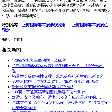
值得一提的是，车辆还配备了AGIL安全驾驶检测系统，帮助
驾驶员高效、准确识别弱势道路使用者(通常是行人或骑车者)
和车辆，提高行驶安全。此外还具备自动排水系统，有效减少
生锈，延长车辆寿命。
特别推荐：
上海国际客车展参观报名
上海国际客车展展位
预定
编辑：刚刚
相关新闻
120辆安凯客车顺利交付菲律宾！
拉美和加勒比媒体代表团探访苏州金龙，共探合作机
遇！
销量增长提供韧性支撑，北汽蓝谷抢滩智能化新赛道
品香米肥蟹，与安凯双层巴士畅游“湿地之都”盘锦
晋城公交节能宣传周活动亮点纷呈!
130辆！宇通高端新能源旅游客车交付海南
舒适、安全又贴心，适老化公交车应该是这样的……
全球首个5G-A百台无人电动矿卡落地伊敏，打造智慧矿
山安全新标杆