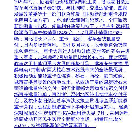
2026年7月，随着燃油价格连续两轮上调，各地老旧柴油
货车淘汰置换节奏加快。与此同时，交通运输部、国家
发展改革委等十一部门联合印发《推动新能源重卡规模
化应用实施方案》，各地配套细则陆续落地，全面激活
新能源重卡市场。多重利好政策加持下，7月吉利远程新
能源商用车整体销量18486台，1-7月累计销量107589
辆，同比增长37.8%。重卡、轻商、客车全线批量交
付，国内多场景落地、海外多国登顶，以全赛道强势表
现领跑行业。 重卡大宗运力绿动升级 交付签约齐头并进
重卡赛道，吉利远程7月销量同比增长46.1%。面对宏观
政策对于新能源重卡发展的积极引导，远程充分发挥“甲
醇电动+纯电动”两大核心技术路线带来的全场景优势，
积极推动新能源重卡在煤炭、砂石、商砼、港口短倒、
城市置换等场景的落地应用。从西边宁夏的煤炭砂石大
宗运输批量签约交付，到河北邯郸大宗物资转运交付现
场再获批量订单，再到浙江温州地区纯电搅拌车交付开
启，及杭州老旧柴油货车淘汰政策宣贯现场全系新能源
重卡亮相，远程新能源重卡下半年开启加速冲刺。 轻商
深耕城配民生 定制车型拓宽应用新边界 7月，吉利远程
轻商成功开拓民生医疗全新细分市场，销量同比增长
36.6%，持续领跑新能源物流车赛道。...