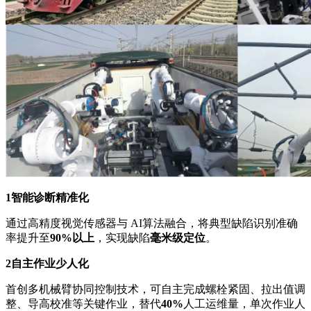
1
智能诊断精准化
通过高精度视觉传感器与 AI算法融合，将典型缺陷识别准确
率提升至
90%以上
，实现缺陷
毫米级定位
。
2
自主作业少人化
首创多机械臂协同控制技术，可自主完成螺栓紧固、拉出值调
整、导高校准等关键作业，替代
40%
人工运维量，单次作业人