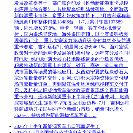
发展改革委等十一部门联合印发《推动新能源重卡规模
化应用实施方案》，各地配套细则陆续落地，全面激活
新能源重卡市场。多重利好政策加持下，7月吉利远程新
能源商用车整体销量18486台，1-7月累计销量107589
辆，同比增长37.8%。重卡、轻商、客车全线批量交
付，国内多场景落地、海外多国登顶，以全赛道强势表
现领跑行业。 重卡大宗运力绿动升级 交付签约齐头并进
重卡赛道，吉利远程7月销量同比增长46.1%。面对宏观
政策对于新能源重卡发展的积极引导，远程充分发挥“甲
醇电动+纯电动”两大核心技术路线带来的全场景优势，
积极推动新能源重卡在煤炭、砂石、商砼、港口短倒、
城市置换等场景的落地应用。从西边宁夏的煤炭砂石大
宗运输批量签约交付，到河北邯郸大宗物资转运交付现
场再获批量订单，再到浙江温州地区纯电搅拌车交付开
启，及杭州老旧柴油货车淘汰政策宣贯现场全系新能源
重卡亮相，远程新能源重卡下半年开启加速冲刺。 轻商
深耕城配民生 定制车型拓宽应用新边界 7月，吉利远程
轻商成功开拓民生医疗全新细分市场，销量同比增长
36.6%，持续领跑新能源物流车赛道。...
2026年上半年新能源客车出口冠军诞生！
2026年1-5月全国城市公共汽电车客运量分析