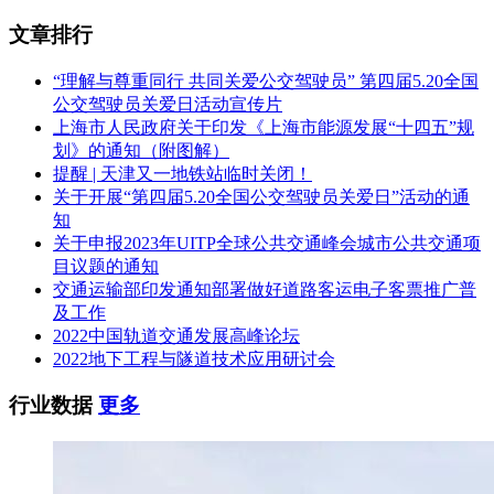
文章排行
“理解与尊重同行 共同关爱公交驾驶员” 第四届5.20全国
公交驾驶员关爱日活动宣传片
上海市人民政府关于印发《上海市能源发展“十四五”规
划》的通知（附图解）
提醒 | 天津又一地铁站临时关闭！
关于开展“第四届5.20全国公交驾驶员关爱日”活动的通
知
关于申报2023年UITP全球公共交通峰会城市公共交通项
目议题的通知
交通运输部印发通知部署做好道路客运电子客票推广普
及工作
2022中国轨道交通发展高峰论坛
2022地下工程与隧道技术应用研讨会
行业数据
更多