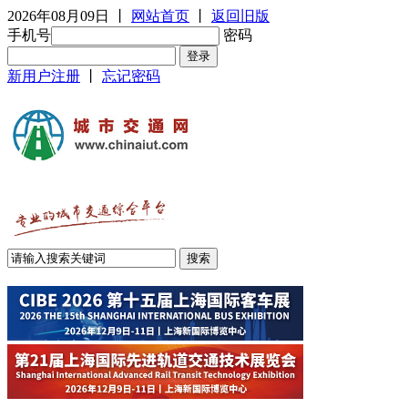
2026年08月09日
丨
网站首页
丨
返回旧版
手机号
密码
新用户注册
丨
忘记密码