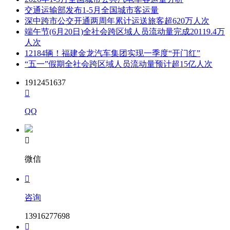
交通运输部发布1-5月全国城市客运量
深中跨市公交开通两周年累计运送旅客超620万人次
端午节(6月20日)全社会跨区域人员流动量完成20119.4万
人次
12184辆！福建金龙汽车集团实现一季度“开门红”
“五一”假期全社会跨区域人员流动量预计超15亿人次
1912451637

QQ

微信

咨询
13916277698
