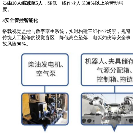
员
由10人缩减至5人
，降低一线作业人员
30%
以上
的劳动强
度。
3
安全管控智能化
搭载视觉监控与数字孪生系统，实时构建三维作业场景，规避
传统人工检修的视觉盲区，降低高空坠落、电弧灼伤等安全事
故风险
90%
。