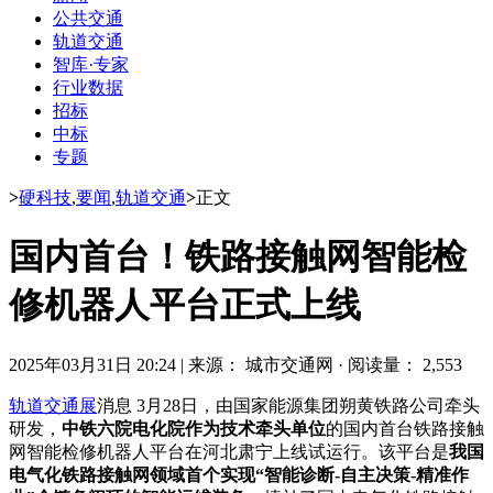
公共交通
轨道交通
智库·专家
行业数据
招标
中标
专题
>
硬科技
,
要闻
,
轨道交通
>
正文
国内首台！铁路接触网智能检
修机器人平台正式上线
2025年03月31日 20:24
|
来源： 城市交通网
·
阅读量： 2,553
轨道交通展
消息 3月28日，由国家能源集团朔黄铁路公司牵头
研发，
中铁六院电化院作为技术牵头单位
的国内首台铁路接触
网智能检修机器人平台在河北肃宁上线试运行。该平台是
我国
电气化铁路接触网领域首个实现“智能诊断-自主决策-精准作