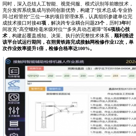
同时，深入总结人工智能、视觉伺服、模式识别等前瞻技术，
充分发挥系统集成与协同创新优势，构建了“技术总成-专业协
同-过程管控”三位一体的项目管理体系，认真组织参建单位完
成技术接口对接
41项
，解决跨专业耦合问题
23个
，历时
3年
时
间攻克“高空螺栓毫米级对位”“多夹具动态避障”等
6项核心技
术
，构建起覆盖感知、决策、执行的完整技术体系，
顺利推进
该平台试运行期间，在朔
黄铁路完成接
触网检修作业12次，单
次作业效率提升1倍，检修合格率达100%。