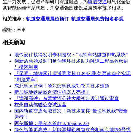
生产力发展，促进产学研用深度融合，为
轨道交通
电气化全链
条智能运维体系构建，为交通强国建设发展筑牢技术根基。
相关推荐：
轨道交通展展位预订
轨道交通展免费报名参观
编辑：卓卓
相关新闻
地铁设计获得发明专利授权：“地铁车站隧道排热系统”
创新盾构始发洞门延伸钢环技术助力隧道工程高效密封
与循环利用
『昆明』地铁累计运送乘客超11.89亿乘次 西南首个实现
“刷脸乘车”
东北地区首例！哈尔滨地铁成功攻关技术难题
新加坡地铁站89台清洁机器人亮相！
『津潍高铁』东营黄河公铁大桥初步设计通过审查
杭州自动驾驶公交试运营
国内轨道交通领域首次！新技术支撑“最快地铁线”安全
运行！
阿尔斯通：墨尔本首款 X’trapolis 2.0
绿色智能更高效！新能源焊轨机首次亮相南京地铁6号线