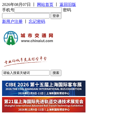
2026年08月07日
丨
网站首页
丨
返回旧版
手机号
密码
新用户注册
丨
忘记密码