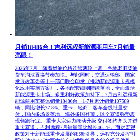
月销18486台！吉利远程新能源商用车7月销量
亮眼！
2026年7月，随着燃油价格连续两轮上调，各地老旧柴油
货车淘汰置换节奏加快。与此同时，交通运输部、国家
发展改革委等十一部门联合印发《推动新能源重卡规模
化应用实施方案》，各地配套细则陆续落地，全面激活
新能源重卡市场。多重利好政策加持下，7月吉利远程新
能源商用车整体销量18486台，1-7月累计销量107589
辆，同比增长37.8%。重卡、轻商、客车全线批量交
付，国内多场景落地、海外多国登顶，以全赛道强势表
现领跑行业。 重卡大宗运力绿动升级 交付签约齐头并进
重卡赛道，吉利远程7月销量同比增长46.1%。面对宏观
政策对于新能源重卡发展的积极引导，远程充分发挥“甲