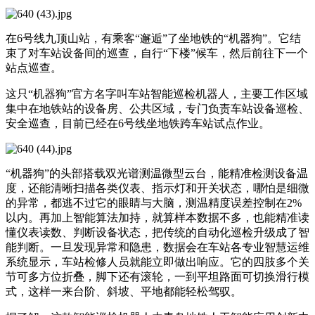
在6号线九顶山站，有乘客“邂逅”了坐地铁的“机器狗”。它结
束了对车站设备间的巡查，自行“下楼”候车，然后前往下一个
站点巡查。
这只“机器狗”官方名字叫车站智能巡检机器人，主要工作区域
集中在地铁站的设备房、公共区域，专门负责车站设备巡检、
安全巡查，目前已经在6号线坐地铁跨车站试点作业。
“机器狗”的头部搭载双光谱测温微型云台，能精准检测设备温
度，还能清晰扫描各类仪表、指示灯和开关状态，哪怕是细微
的异常，都逃不过它的眼睛与大脑，测温精度误差控制在2%
以内。再加上智能算法加持，就算样本数据不多，也能精准读
懂仪表读数、判断设备状态，把传统的自动化巡检升级成了智
能判断。一旦发现异常和隐患，数据会在车站各专业智慧运维
系统显示，车站检修人员就能立即做出响应。它的四肢多个关
节可多方位折叠，脚下还有滚轮，一到平坦路面可切换滑行模
式，这样一来台阶、斜坡、平地都能轻松驾驭。