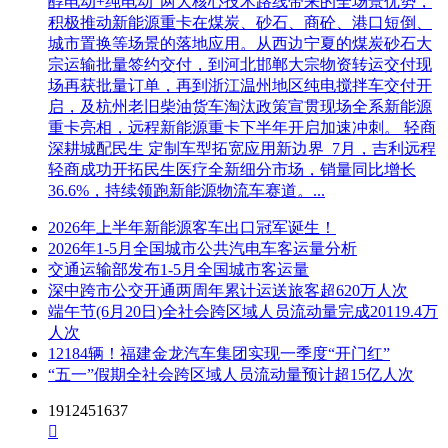
醇电动+纯电动”两大核心技术路线带来的全场景优势，
积极推动新能源重卡在煤炭、砂石、商砼、港口短倒、
城市置换等场景的落地应用。从西边宁夏的煤炭砂石大
宗运输批量签约交付，到河北邯郸大宗物资转运交付现
场再获批量订单，再到浙江温州地区纯电搅拌车交付开
启，及杭州老旧柴油货车淘汰政策宣贯现场全系新能源
重卡亮相，远程新能源重卡下半年开启加速冲刺。 轻商
深耕城配民生 定制车型拓宽应用新边界 7月，吉利远程
轻商成功开拓民生医疗全新细分市场，销量同比增长
36.6%，持续领跑新能源物流车赛道。...
2026年上半年新能源客车出口冠军诞生！
2026年1-5月全国城市公共汽电车客运量分析
交通运输部发布1-5月全国城市客运量
深中跨市公交开通两周年累计运送旅客超620万人次
端午节(6月20日)全社会跨区域人员流动量完成20119.4万
人次
12184辆！福建金龙汽车集团实现一季度“开门红”
“五一”假期全社会跨区域人员流动量预计超15亿人次
1912451637
