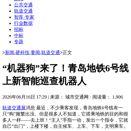
公共交通
轨道交通
智库·专家
行业数据
招标
中标
专题
>
新闻
,
硬科技
,
要闻
,
轨道交通
>
正文
“机器狗”来了！青岛地铁6号线
上新智能巡查机器人
2026年06月16日 17:29
|
来源： 城市交通网
·
阅读量： 1,906
轨道交通展
消息 最近，不少乘客发现，青岛地铁6号线有一
只“狗”频繁出没。但是很多人不知道，它搭乘地铁的目的和很
多人一样——去上班！“主人”手指一动，发出一个指令，它就
自己“出门”，上楼下楼，自主候车、上车、下车，文明乘车。