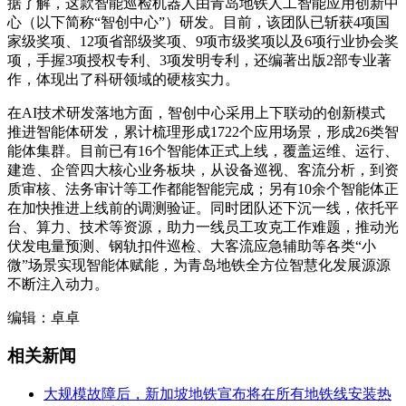
据了解，这款智能巡检机器人由青岛地铁人工智能应用创新中
心（以下简称“智创中心”）研发。目前，该团队已斩获4项国
家级奖项、12项省部级奖项、9项市级奖项以及6项行业协会奖
项，手握3项授权专利、3项发明专利，还编著出版2部专业著
作，体现出了科研领域的硬核实力。
在AI技术研发落地方面，智创中心采用上下联动的创新模式
推进智能体研发，累计梳理形成1722个应用场景，形成26类智
能体集群。目前已有16个智能体正式上线，覆盖运维、运行、
建造、企管四大核心业务板块，从设备巡视、客流分析，到资
质审核、法务审计等工作都能智能完成；另有10余个智能体正
在加快推进上线前的调测验证。同时团队还下沉一线，依托平
台、算力、技术等资源，助力一线员工攻克工作难题，推动光
伏发电量预测、钢轨扣件巡检、大客流应急辅助等各类“小
微”场景实现智能体赋能，为青岛地铁全方位智慧化发展源源
不断注入动力。
编辑：卓卓
相关新闻
大规模故障后，新加坡地铁宣布将在所有地铁线安装热