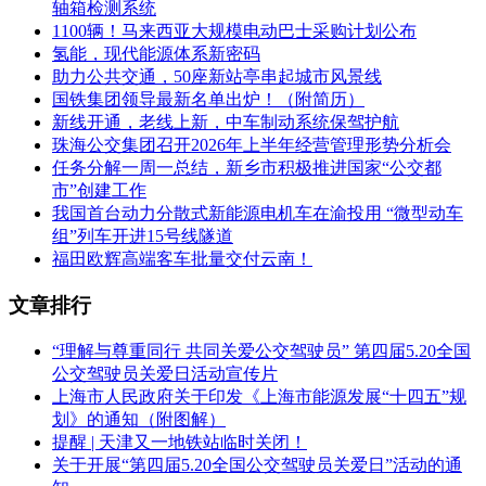
轴箱检测系统
1100辆！马来西亚大规模电动巴士采购计划公布
氢能，现代能源体系新密码
助力公共交通，50座新站亭串起城市风景线
国铁集团领导最新名单出炉！（附简历）
新线开通，老线上新，中车制动系统保驾护航
珠海公交集团召开2026年上半年经营管理形势分析会
任务分解一周一总结，新乡市积极推进国家“公交都
市”创建工作
我国首台动力分散式新能源电机车在渝投用 “微型动车
组”列车开进15号线隧道
福田欧辉高端客车批量交付云南！
文章排行
“理解与尊重同行 共同关爱公交驾驶员” 第四届5.20全国
公交驾驶员关爱日活动宣传片
上海市人民政府关于印发《上海市能源发展“十四五”规
划》的通知（附图解）
提醒 | 天津又一地铁站临时关闭！
关于开展“第四届5.20全国公交驾驶员关爱日”活动的通