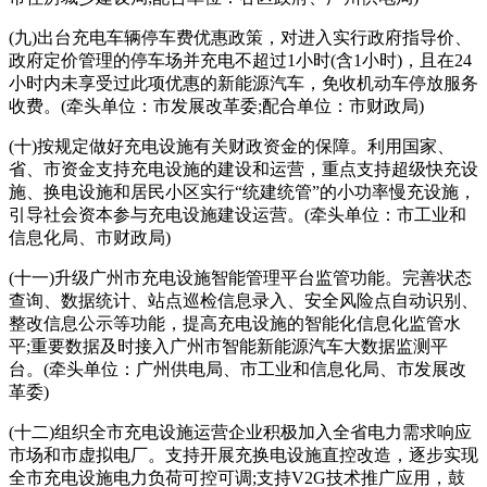
(九)出台充电车辆停车费优惠政策，对进入实行政府指导价、
政府定价管理的停车场并充电不超过1小时(含1小时)，且在24
小时内未享受过此项优惠的新能源汽车，免收机动车停放服务
收费。(牵头单位：市发展改革委;配合单位：市财政局)
(十)按规定做好充电设施有关财政资金的保障。利用国家、
省、市资金支持充电设施的建设和运营，重点支持超级快充设
施、换电设施和居民小区实行“统建统管”的小功率慢充设施，
引导社会资本参与充电设施建设运营。(牵头单位：市工业和
信息化局、市财政局)
(十一)升级广州市充电设施智能管理平台监管功能。完善状态
查询、数据统计、站点巡检信息录入、安全风险点自动识别、
整改信息公示等功能，提高充电设施的智能化信息化监管水
平;重要数据及时接入广州市智能新能源汽车大数据监测平
台。(牵头单位：广州供电局、市工业和信息化局、市发展改
革委)
(十二)组织全市充电设施运营企业积极加入全省电力需求响应
市场和市虚拟电厂。支持开展充换电设施直控改造，逐步实现
全市充电设施电力负荷可控可调;支持V2G技术推广应用，鼓