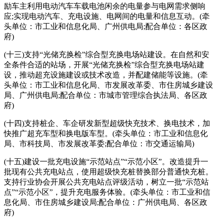
励车主利用电动汽车车载电池闲余的电量参与电网需求侧响
应;实现电动汽车、充电设施、电网间的电量和信息互动。(牵
头单位：市工业和信息化局、广州供电局;配合单位：各区政
府)
(十三)支持“光储充换检”综合型充换电场站建设。在自然和安
全条件合适的站场，开展“光储充换检”综合型充换电场站建
设，推动超充设施建设或技术改造，并配建储能等设施。(牵
头单位：市工业和信息化局、市发展改革委、市住房城乡建设
局、广州供电局;配合单位：市城市管理综合执法局、各区政
府)
(十四)支持桩企、车企研发新型超级快充技术、换电技术，加
快推广超充车型和换电版车型。(牵头单位：市工业和信息化
局、市科技局、市发展改革委;配合单位：市交通运输局)
(十五)建设一批充电设施“示范站点”“示范小区”。改造提升一
批现有公共充电站点，使用超级快充桩替换部分普通快充桩。
支持行业协会开展公共充电站点评级活动，树立一批“示范站
点”“示范小区”，提升充电服务体验。(牵头单位：市工业和信
息化局、市住房城乡建设局;配合单位：广州供电局、各区政
府)