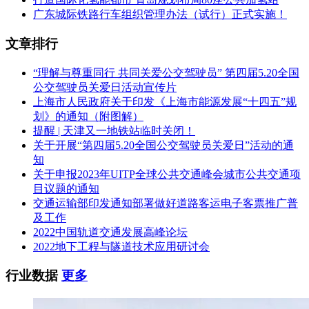
广东城际铁路行车组织管理办法（试行）正式实施！
文章排行
“理解与尊重同行 共同关爱公交驾驶员” 第四届5.20全国
公交驾驶员关爱日活动宣传片
上海市人民政府关于印发《上海市能源发展“十四五”规
划》的通知（附图解）
提醒 | 天津又一地铁站临时关闭！
关于开展“第四届5.20全国公交驾驶员关爱日”活动的通
知
关于申报2023年UITP全球公共交通峰会城市公共交通项
目议题的通知
交通运输部印发通知部署做好道路客运电子客票推广普
及工作
2022中国轨道交通发展高峰论坛
2022地下工程与隧道技术应用研讨会
行业数据
更多