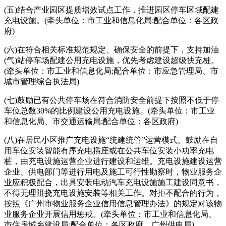
(五)结合产业园区提质增效试点工作，推进园区停车区域配建
充电设施。(牵头单位：市工业和信息化局;配合单位：各区政
府)
(六)在符合相关标准规范规定、确保安全的前提下，支持加油
(气)站停车场配建公用充电设施，优先考虑建设超级快充桩。
(牵头单位：市工业和信息化局;配合单位：市应急管理局、市
城市管理综合执法局)
(七)鼓励已有公共停车场在符合消防安全前提下按照不低于停
车位总数30%的比例建设公用充电设施。(牵头单位：市工业
和信息化局、市交通运输局;配合单位：各区政府)
(八)在居民小区推广充电设施“统建统管”运营模式。鼓励在自
用车位安装智能有序充电插座或在公共车位安装小功率充电
桩，由充电设施运营企业进行建设和运维。充电设施建设运营
企业、供电部门等进行用电及施工可行性勘察时，物业服务企
业应积极配合，出具安装电动汽车充电设施施工建设同意书，
不得无理阻挠充电设施安装等相关工作。对拒不配合的行为，
按照《广州市物业服务企业信用信息管理办法》的规定对该物
业服务企业开展信用惩戒。(牵头单位：市工业和信息化局、
市住房城乡建设局;配合单位：各区政府、广州供电局)