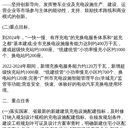
——坚持创新导向。发挥整车企业及充电设施生产、建设、运
营企业等市场参与主体的能动性，支持、鼓励技术路线和商业
模式的创新。
(二)重点目标。
到2024年，“一快一慢、有序充电”的充换电服务体系和“超充
之都”基本建成;全市充换电设施服务能力达到约400万千瓦，
建成超级快充站约1000座、“统建统管”小功率慢充小区约1000
个、换电站约200座。
2022-2024年期间，新增充换电服务能力约120万千瓦，新增超
级快充站约1000座、“统建统管”小功率慢充小区约700个、换
电站约120座;完善“广州市充电设施智能管理平台(羊城充)”监
管等功能;营造安全、快速、体验好的电动汽车充换电使用环
境。
二、重点任务
(一)落实国家、省最新的新建建筑充电设施配建指标，及时修
订纳入规划设计规程的充电设施配建指标。在核发规划条件、
建设工程规划许可证及设计方案审查时，明确新建住宅小区配