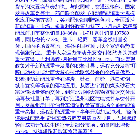
2026年7月，随着燃油价格连续两轮上调，各地老旧柴油
货车淘汰置换节奏加快。与此同时，交通运输部、国家
发展改革委等十一部门联合印发《推动新能源重卡规模
化应用实施方案》，各地配套细则陆续落地，全面激活
新能源重卡市场。多重利好政策加持下，7月吉利远程新
能源商用车整体销量18486台，1-7月累计销量107589
辆，同比增长37.8%。重卡、轻商、客车全线批量交
付，国内多场景落地、海外多国登顶，以全赛道强势表
现领跑行业。 重卡大宗运力绿动升级 交付签约齐头并进
重卡赛道，吉利远程7月销量同比增长46.1%。面对宏观
政策对于新能源重卡发展的积极引导，远程充分发挥“甲
醇电动+纯电动”两大核心技术路线带来的全场景优势，
积极推动新能源重卡在煤炭、砂石、商砼、港口短倒、
城市置换等场景的落地应用。从西边宁夏的煤炭砂石大
宗运输批量签约交付，到河北邯郸大宗物资转运交付现
场再获批量订单，再到浙江温州地区纯电搅拌车交付开
启，及杭州老旧柴油货车淘汰政策宣贯现场全系新能源
重卡亮相，远程新能源重卡下半年开启加速冲刺。 轻商
深耕城配民生 定制车型拓宽应用新边界 7月，吉利远程
轻商成功开拓民生医疗全新细分市场，销量同比增长
36.6%，持续领跑新能源物流车赛道。...