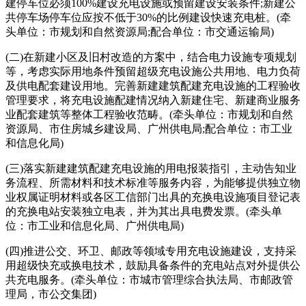
建停车位必须100%建设充电设施或预留建设安装条件;新建公
共停车场停车位应按不低于30%的比例建设快速充电桩。(牵
头单位：市规划和自然资源局;配合单位：市交通运输局)
(二)在新建小区及旧村改造的方案中，结合电力设施专项规划
等，考虑实际用地条件预留超级充电设施公共用地、电力负荷
及供电配套建设用地。完善新建建筑配建充电设施的工程验收
管理要求，将充电设施配建情况纳入新建住宅、新建商业服务
业配套建筑等整体工程验收范畴。(牵头单位：市规划和自然
资源局、市住房城乡建设局、广州供电局;配合单位：市工业
和信息化局)
(三)落实新建建筑配建充电设施的用电报装指引，主动告知业
务流程、所需材料和技术标准等服务内容，为能够提供独立物
业权属证明材料或各区工信部门出具的充换电设施项目登记表
的充换电站安装独立电表，并为其出具电费发票。(牵头单
位：市工业和信息化局、广州供电局)
(四)推进公交、环卫、邮政等领域专用充电设施建设，支持采
用超级快充或换电技术，鼓励具备条件的充电站点对外提供公
共充电服务。(牵头单位：市城市管理综合执法局、市邮政管
理局，市公交集团)