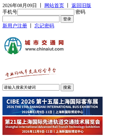
2026年08月09日
丨
网站首页
丨
返回旧版
手机号
密码
新用户注册
丨
忘记密码