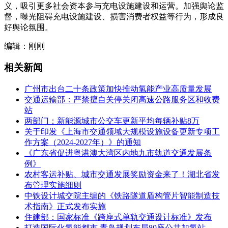
义，吸引更多社会资本参与充电设施建设和运营。加强舆论监
督，曝光阻碍充电设施建设、损害消费者权益等行为，形成良
好舆论氛围。
编辑：刚刚
相关新闻
广州市出台二十条政策加快推动氢能产业高质量发展
交通运输部：严禁擅自关停关闭高速公路服务区和收费
站
两部门：新能源城市公交车更新平均每辆补贴8万
关于印发《上海市交通领域大规模设施设备更新专项工
作方案（2024-2027年）》的通知
《广东省促进粤港澳大湾区内地九市轨道交通发展条
例》
农村客运补贴、城市交通发展奖励资金来了！湖北省发
布管理实施细则
中铁设计城交院主编的《铁路隧道盾构管片智能制造技
术指南》正式发布实施
住建部：国家标准《跨座式单轨交通设计标准》发布
打造国际化氢能都市 青岛规划布局80座公共加氢站