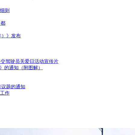
细则
之都
6年）》发布
国公交驾驶员关爱日活动宣传片
划》的通知（附图解）
目议题的通知
工作