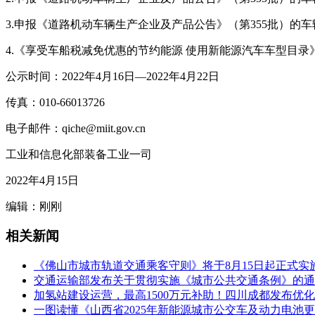
3.申报《道路机动车辆生产企业及产品公告》（第355批）的
4.《享受车船税减免优惠的节约能源 使用新能源汽车车型目录》
公示时间：2022年4月16日—2022年4月22日
传真：010-66013726
电子邮件：qiche@miit.gov.cn
工业和信息化部装备工业一司
2022年4月15日
编辑：刚刚
相关新闻
《佛山市城市轨道交通乘客守则》将于8月15日起正式实
交通运输部发布关于贯彻实施《城市公共交通条例》的通
加氢站建设运营，最高1500万元补助！四川成都发布优
一图读懂《山西省2025年新能源城市公交车及动力电池