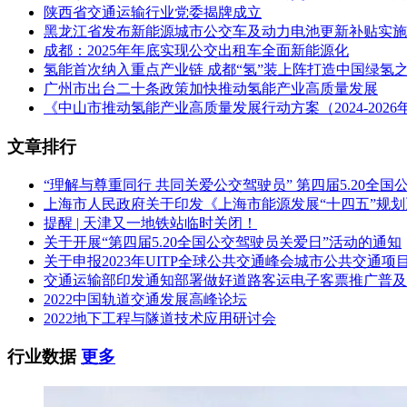
陕西省交通运输行业党委揭牌成立
黑龙江省发布新能源城市公交车及动力电池更新补贴实施
成都：2025年年底实现公交出租车全面新能源化
氢能首次纳入重点产业链 成都“氢”装上阵打造中国绿氢
广州市出台二十条政策加快推动氢能产业高质量发展
《中山市推动氢能产业高质量发展行动方案（2024-202
文章排行
“理解与尊重同行 共同关爱公交驾驶员” 第四届5.20全
上海市人民政府关于印发《上海市能源发展“十四五”规
提醒 | 天津又一地铁站临时关闭！
关于开展“第四届5.20全国公交驾驶员关爱日”活动的通知
关于申报2023年UITP全球公共交通峰会城市公共交通项
交通运输部印发通知部署做好道路客运电子客票推广普及
2022中国轨道交通发展高峰论坛
2022地下工程与隧道技术应用研讨会
行业数据
更多