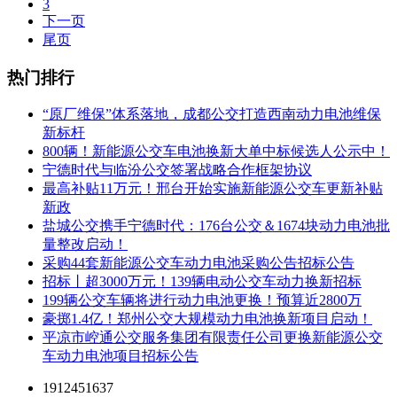
3
下一页
尾页
热门排行
“原厂维保”体系落地，成都公交打造西南动力电池维保
新标杆
800辆！新能源公交车电池换新大单中标候选人公示中！
宁德时代与临汾公交签署战略合作框架协议
最高补贴11万元！邢台开始实施新能源公交车更新补贴
新政
盐城公交携手宁德时代：176台公交＆1674块动力电池批
量整改启动！
采购44套新能源公交车动力电池采购公告招标公告
招标丨超3000万元！139辆电动公交车动力换新招标
199辆公交车辆将进行动力电池更换！预算近2800万
豪掷1.4亿！郑州公交大规模动力电池换新项目启动！
平凉市崆通公交服务集团有限责任公司更换新能源公交
车动力电池项目招标公告
1912451637