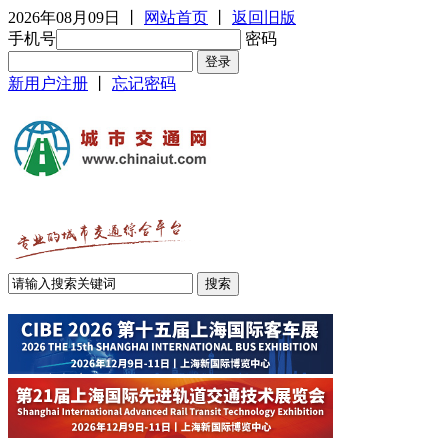
2026年08月09日
丨
网站首页
丨
返回旧版
手机号
密码
新用户注册
丨
忘记密码