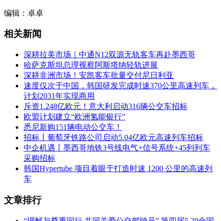
编辑：卓卓
相关新闻
深耕拉美市场｜中通N12双源无轨客车再赴墨西哥
哈萨克斯坦总理视察阿斯塔纳轻轨进展
深耕非洲市场！安凯客车批量交付尼日利亚
速度仅次于中国，韩国研发完成时速370公里高速列车，
计划2031年实现商用
斥资1.248亿欧元！意大利启动316辆公交车招标
欧盟计划建立“欧洲氢能银行”
悉尼新购151辆电动公交车！
招标丨葡萄牙铁路公司启动5.04亿欧元高速列车招标
中企机遇丨墨西哥地铁3号线电气+信号系统+45列列车
采购招标
韩国Hypertube 项目着眼于打造时速 1200 公里的高速列
车
文章排行
“理解与尊重同行 共同关爱公交驾驶员” 第四届5.20全国