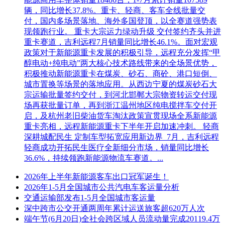
辆，同比增长37.8%。重卡、轻商、客车全线批量交
付，国内多场景落地、海外多国登顶，以全赛道强势表
现领跑行业。 重卡大宗运力绿动升级 交付签约齐头并进
重卡赛道，吉利远程7月销量同比增长46.1%。面对宏观
政策对于新能源重卡发展的积极引导，远程充分发挥“甲
醇电动+纯电动”两大核心技术路线带来的全场景优势，
积极推动新能源重卡在煤炭、砂石、商砼、港口短倒、
城市置换等场景的落地应用。从西边宁夏的煤炭砂石大
宗运输批量签约交付，到河北邯郸大宗物资转运交付现
场再获批量订单，再到浙江温州地区纯电搅拌车交付开
启，及杭州老旧柴油货车淘汰政策宣贯现场全系新能源
重卡亮相，远程新能源重卡下半年开启加速冲刺。 轻商
深耕城配民生 定制车型拓宽应用新边界 7月，吉利远程
轻商成功开拓民生医疗全新细分市场，销量同比增长
36.6%，持续领跑新能源物流车赛道。...
2026年上半年新能源客车出口冠军诞生！
2026年1-5月全国城市公共汽电车客运量分析
交通运输部发布1-5月全国城市客运量
深中跨市公交开通两周年累计运送旅客超620万人次
端午节(6月20日)全社会跨区域人员流动量完成20119.4万