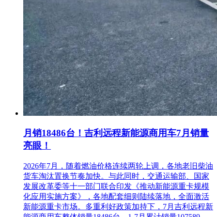
月销18486台！吉利远程新能源商用车7月销量
亮眼！
2026年7月，随着燃油价格连续两轮上调，各地老旧柴油
货车淘汰置换节奏加快。与此同时，交通运输部、国家
发展改革委等十一部门联合印发《推动新能源重卡规模
化应用实施方案》，各地配套细则陆续落地，全面激活
新能源重卡市场。多重利好政策加持下，7月吉利远程新
能源商用车整体销量18486台，1-7月累计销量107589