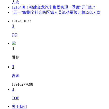
人次
12184辆！福建金龙汽车集团实现一季度“开门红”
“五一”假期全社会跨区域人员流动量预计超15亿人次
1912451637

QQ

微信

咨询
13916277698

TOP
关于我们